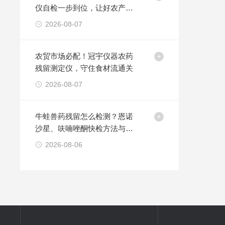
仪自检一步到位，让好农产品
卖得更放心
2026-08-07
农贸市场必配！冠宇仪器农药
残留测定仪，守住食材流通关
2026-08-07
牛蛙兽药残留怎么检测？恩诺
沙星、呋喃唑酮快检方法与操
作要点
2026-08-06