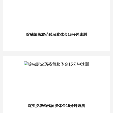
啶酰菌胺农药残留胶体金15分钟速测
啶虫脒农药残留胶体金15分钟速测