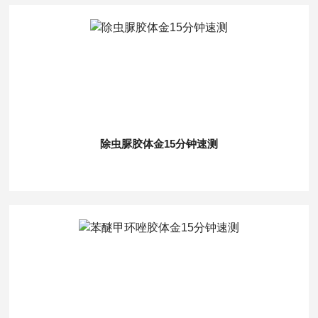
除虫脲胶体金15分钟速测