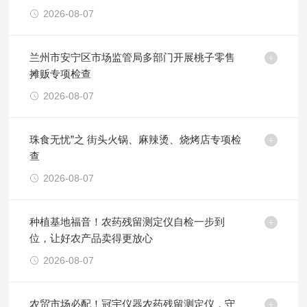
2026-08-07
兰州市安宁区市场监管局多部门开展桃子零售
摊贩专项检查
2026-08-07
珠食无忧”之 街头火锅、麻辣烫、烧烤店专项检
查
2026-08-07
种植基地福音！农药残留测定仪自检一步到
位，让好农产品卖得更放心
2026-08-07
农贸市场必配！冠宇仪器农药残留测定仪，守