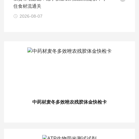
住食材流通关
2026-08-07
中药材麦冬多效唑农残胶体金快检卡