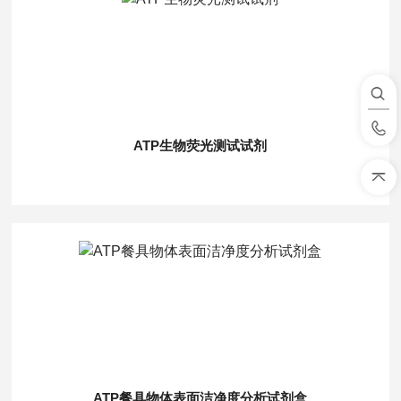
ATP生物荧光测试试剂
ATP餐具物体表面洁净度分析试剂盒