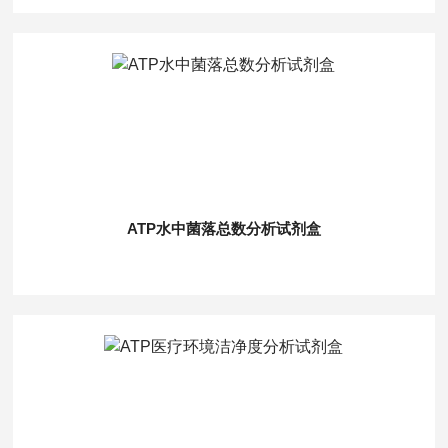
ATP水中菌落总数分析试剂盒