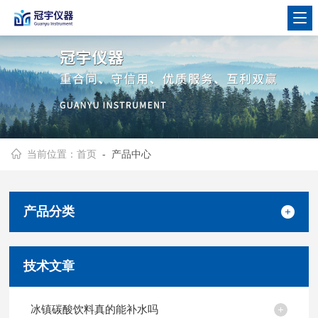
当前位置：
首页
- 产品中心
产品分类
技术文章
冰镇碳酸饮料真的能补水吗