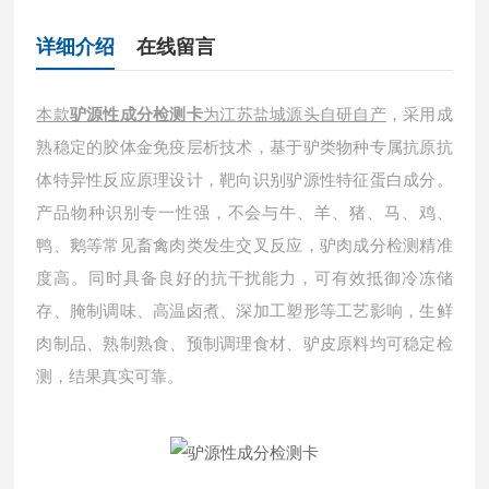
详细介绍
在线留言
本款
驴源性成分检测卡
为江苏盐城源头自研自产
，采用成
熟稳定的胶体金免疫层析技术，基于驴类物种专属抗原抗
体特异性反应原理设计，靶向识别驴源性特征蛋白成分。
产品物种识别专一性强，不会与牛、羊、猪、马、鸡、
鸭、鹅等常见畜禽肉类发生交叉反应，驴肉成分检测精准
度高。同时具备良好的抗干扰能力，可有效抵御冷冻储
存、腌制调味、高温卤煮、深加工塑形等工艺影响，生鲜
肉制品、熟制熟食、预制调理食材、驴皮原料均可稳定检
测，结果真实可靠。