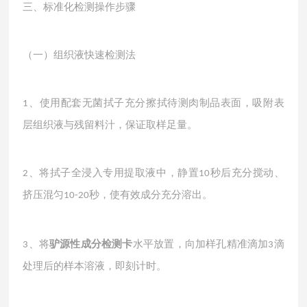
三、标准化检测操作步骤
（一）组织液快速检测法
、使用配套无菌拭子充分擦拭待测肉制品表面，吸附表
1
层组织液与残留料汁，保证取样足量。
、将拭子全浸入专用提取液中，静置
秒后充分搅动、
2
10
挤压混匀
秒，使有效成分充分溶出。
10-20
、将
驴源性成分检测卡
水平放置，向加样孔精准滴加
滴
3
3
处理后的样本溶液，即刻计时。