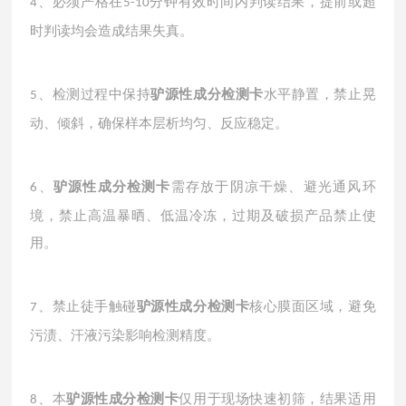
、必须严格在
分钟有效时间内判读结果，提前或超
4
5-10
时判读均会造成结果失真。
、检测过程中保持
驴源性成分检测卡
水平静置，禁止晃
5
动、倾斜，确保样本层析均匀、反应稳定。
、
驴源性成分检测卡
需存放于阴凉干燥、避光通风环
6
境，禁止高温暴晒、低温冷冻，过期及破损产品禁止使
用。
、禁止徒手触碰
驴源性成分检测卡
核心膜面区域，避免
7
污渍、汗液污染影响检测精度。
、本
驴源性成分检测卡
仅用于现场快速初筛，结果适用
8