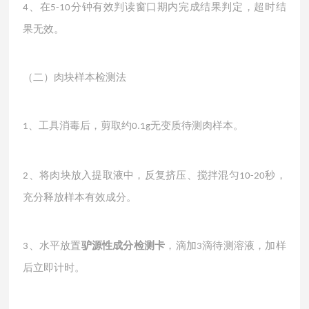
、在
分钟有效判读窗口期内完成结果判定，超时结
4
5-10
果无效。
（二）肉块样本检测法
、工具消毒后，剪取约
无变质待测肉样本。
1
0.1g
、将肉块放入提取液中，反复挤压、搅拌混匀
秒，
2
10-20
充分释放样本有效成分。
、水平放置
驴源性成分检测卡
，滴加
滴待测溶液，加样
3
3
后立即计时。