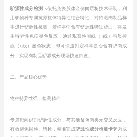
驴源性成分检测卡
依托免疫胶体金侧向层析技术研制，利
用驴物种专属抗原抗体特异性结合特性，对待测肉制品样
本进行驴源性检测。若样本中含有驴源性特征蛋白，将发
生特异性免疫显色反应，通过观察检测线（
线）与质控
T
线（
线）显色状态，即可快速判定样本是否含有驴肉成
C
分，实现肉制品驴源成分现场快速筛查。
二、产品核心优势
物种特异性强，检测精准
专属靶向识别驴源性成分，与其他畜禽肉类无交叉反应，
有效避免误检、错检，精准完成
驴源性成分检测卡
驴肉成