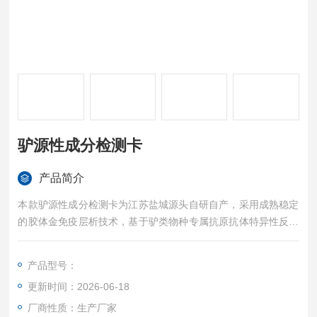
驴源性成分检测卡
产品简介
本款驴源性成分检测卡为江苏盐城源头自研自产，采用成熟稳定
的胶体金免疫层析技术，基于驴类物种专属抗原抗体特异性反应
原理设计，靶向识别驴源性特征蛋白成分。产品物种识别专一性
强，不会与牛、羊、猪、马、鸡、鸭、鹅等常见畜禽肉类发生交
产品型号：
叉反应，驴肉成分检测精准度高。同时具备良好的抗干扰能力，
更新时间：2026-06-18
可有效抵御冷冻储存、腌制调味、高温卤煮、深加工塑形等工艺
影响，生鲜肉制品、熟制熟食、预制调理食材、驴皮原料均可稳
厂商性质：生产厂家