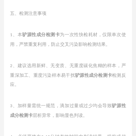
五、检测注意事项
、本
驴源性成分检测卡
为一次性快检耗材，仅限单次使
1
用，严禁重复利用，防止交叉污染影响检测结果。
、建议选用新鲜、无变质、无重度碳化焦糊的样本，严
2
重深加工、重度污染样本易干扰
驴源性成分检测卡
检测反
应。
、加样量需统一规范，滴加过量或过少均会导致
驴源性
3
成分检测卡
层析异常，影响显色判读。