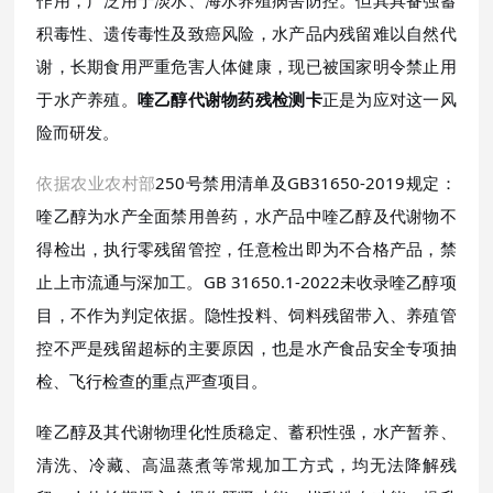
作用，广泛用于淡水、海水养殖病害防控。但其具备强蓄
积毒性、遗传毒性及致癌风险，水产品内残留难以自然代
谢，长期食用严重危害人体健康，现已被国家明令禁止用
于水产养殖。
喹乙醇代谢物药残检测卡
正是为应对这一风
险而研发。
依据农业农村部
250号禁用清单及GB31650-2019规定：
喹乙醇为水产全面禁用兽药，水产品中喹乙醇及代谢物不
得检出，执行零残留管控，任意检出即为不合格产品，禁
止上市流通与深加工。GB 31650.1-2022未收录喹乙醇项
目，不作为判定依据。隐性投料、饲料残留带入、养殖管
控不严是残留超标的主要原因，也是水产食品安全专项抽
检、飞行检查的重点严查项目。
喹乙醇及其代谢物理化性质稳定、蓄积性强，水产暂养、
清洗、冷藏、高温蒸煮等常规加工方式，均无法降解残