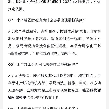
出，检出即不合格；GB 31650.1-2022无相关收录，不做
判定依据。
Q2：水产喹乙醇检测为什么容易出现漏检误判？
A：水产基质粘液、杂蛋白多，检测体系易浑浊，且零检
出标准对灵敏度要求高。普通试剂抗干扰弱、灵敏度不
足，极易出现痕量残留假阴性漏检。本品专属净化工艺
+高灵敏抗体，可精准规避误判、漏检问题。
Q3：水产加工处理可以去除喹乙醇残留吗？
A：无法去除。喹乙醇及其代谢物蓄积性、稳定性强，留
存于水产肌肉组织内部，常规清洗、暂养、蒸煮、冷冻均
无法降解，合规方式是上市前专项快检筛查。
喹乙醇代谢
物药残检测卡
是理想的筛查工具。
Q4：本检测卡是否适配水产合规抽检备案？