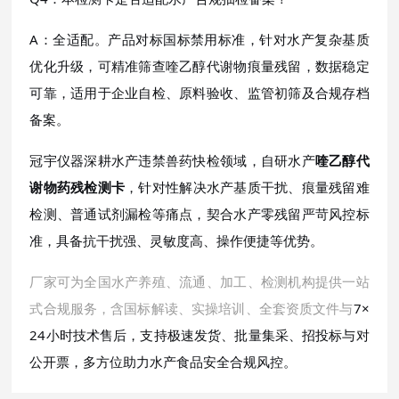
A：全适配。产品对标国标禁用标准，针对水产复杂基质
优化升级，可精准筛查喹乙醇代谢物痕量残留，数据稳定
可靠，适用于企业自检、原料验收、监管初筛及合规存档
备案。
冠宇仪器深耕水产违禁兽药快检领域，自研水产
喹乙醇代
谢物药残检测卡
，针对性解决水产基质干扰、痕量残留难
检测、普通试剂漏检等痛点，契合水产零残留严苛风控标
准，具备抗干扰强、灵敏度高、操作便捷等优势。
厂家可为全国水产养殖、流通、加工、检测机构提供一站
式合规服务，含国标解读、实操培训、全套资质文件与
7×
24小时技术售后，支持极速发货、批量集采、招投标与对
公开票，多方位助力水产食品安全合规风控。