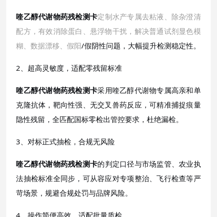
喹乙醇代谢物药残检测卡
定制水产专属去粘液、除杂澄清
配方，有效消除蛋白、悬浮物干扰，解决普通试剂显色模
糊、数据漂移、假阳
/假阴性问题，大幅提升检测稳定性。
2、超高灵敏度，适配零残留标准
喹乙醇代谢物药残检测卡
采用喹乙醇代谢物专属高亲和单
克隆抗体，靶向性强、无交叉兽药反应，可精准捕捉痕量
隐性残留，全匹配国标零检出管控要求，杜绝漏检。
3、对标正式抽检，合规无风险
喹乙醇代谢物药残检测卡
的判定口径与市场监管、农业执
法抽检标准全同步，可从容应对专项整治、飞行检查等严
苛场景，规避合规处罚与品牌风险。
4、操作简便高效，适配批量质检