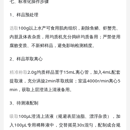
七、标准化操作步骤
1、样品预处理
选取
100g以上水产可食用肌肉组织，剔除鱼鳞、虾蟹壳、
内脏及体表杂质，用均质机充分捣碎均质备用；严禁使用
腐败变质、不新鲜样品，避免影响检测精度。
2、样品萃取离心
精准称取
2.0g均质样品置于15mL离心管，加入4mL配套
提取液，充分涡旋2min萃取残留；室温4000r/min离心5
min，获取上层澄清上清液备用。
3、待测液配制
吸取
100μL澄清上清液（规避表层油脂、漂浮杂质），加
入100μL专用稀释液中，交替摇晃30s混匀，配制成合规