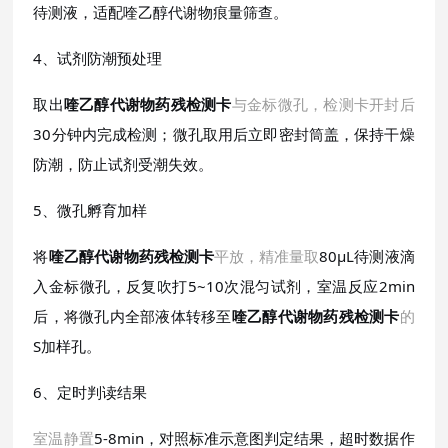
待测液，适配喹乙醇代谢物痕量筛查。
4、试剂防潮预处理
取出
喹乙醇代谢物药残检测卡
与金标微孔，检测卡开封后
30分钟内完成检测；微孔取用后立即密封筒盖，保持干燥
防潮，防止试剂受潮失效。
5、微孔孵育加样
将
喹乙醇代谢物药残检测卡
平放，精准量取
80μL待测液滴
入金标微孔，反复吹打5~10次混匀试剂，室温反应2min
后，将微孔内全部液体转移至
喹乙醇代谢物药残检测卡
的
S加样孔。
6、定时判读结果
室温静置
5-8min，对照标准示意图判定结果，超时数据作