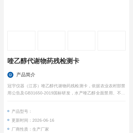
喹乙醇代谢物药残检测卡
产品简介
冠宇仪器（江苏）喹乙醇代谢物药残检测卡，依据农业农村部禁
用公告及GB31650-2019国标研发，水产喹乙醇全面禁用、不得
检出，专为鱼虾蟹水产浑浊基质定制，强效抗水体杂质干扰，快
速筛查水产违禁兽药残留，灵敏度高、零漏检，适配水产养殖自
产品型号：
检、出塘验货、市场监管专项抽检，厂家现货直发，支持批量采
更新时间：2026-06-16
购与招投标。
厂商性质：生产厂家