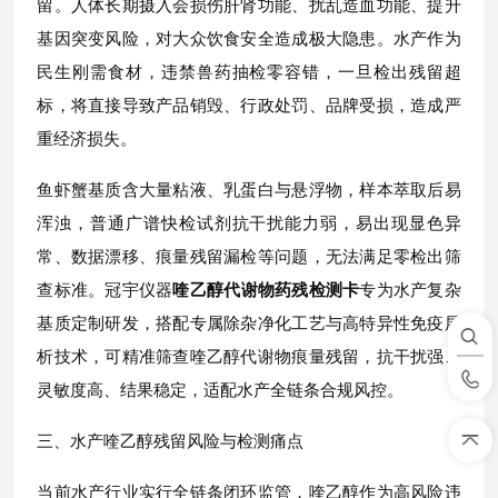
留。人体长期摄入会损伤肝肾功能、扰乱造血功能、提升
基因突变风险，对大众饮食安全造成极大隐患。水产作为
民生刚需食材，违禁兽药抽检零容错，一旦检出残留超
标，将直接导致产品销毁、行政处罚、品牌受损，造成严
重经济损失。
鱼虾蟹基质含大量粘液、乳蛋白与悬浮物，样本萃取后易
浑浊，普通广谱快检试剂抗干扰能力弱，易出现显色异
常、数据漂移、痕量残留漏检等问题，无法满足零检出筛
查标准。冠宇仪器
喹乙醇代谢物药残检测卡
专为水产复杂
基质定制研发，搭配专属除杂净化工艺与高特异性免疫层
析技术，可精准筛查喹乙醇代谢物痕量残留，抗干扰强、
灵敏度高、结果稳定，适配水产全链条合规风控。
三、水产喹乙醇残留风险与检测痛点
当前水产行业实行全链条闭环监管，喹乙醇作为高风险违