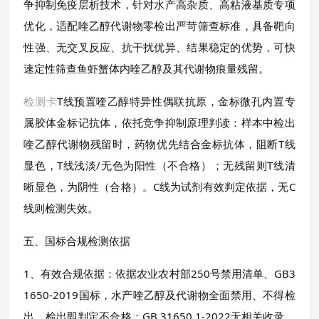
争抑制免疫层析技术，针对水产高杂质、高粘液基质专项
优化，适配喹乙醇代谢物零检出严苛筛查标准，具备靶向
性强、无交叉反应、抗干扰优异、结果稳定的优势，可快
速定性筛查鱼虾蟹体内喹乙醇及其代谢物痕量残留。
检测卡
T线预置喹乙醇特异性偶联抗原，金标微孔内置专
属胶体金标记抗体，依托竞争抑制原理判读：样本中检出
喹乙醇代谢物残留时，药物优先结合金标抗体，阻断T线
显色，T线浅淡/无色为阳性（不合格）；无残留则T线清
晰显色，为阴性（合格）。C线为试剂有效判定依据，无C
线则检测失效。
五、国标合规检测依据
1、有效合规依据：依据农业农村部250号禁用清单、GB3
1650-2019国标，水产喹乙醇及代谢物全面禁用、不得检
出，检出即判定不合格；GB 31650.1-2022无相关收录，