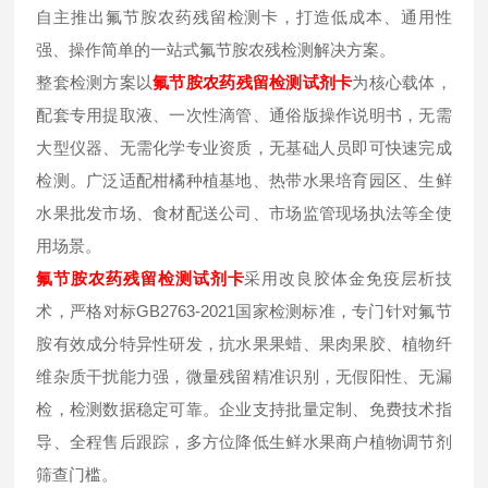
自主推出氟节胺农药残留检测卡，打造低成本、通用性
强、操作简单的一站式氟节胺农残检测解决方案。
整套检测方案以
氟节胺
农药残留检测试剂卡
为核心载体，
配套专用提取液、一次性滴管、通俗版操作说明书，无需
大型仪器、无需化学专业资质，无基础人员即可快速完成
检测。广泛适配柑橘种植基地、热带水果培育园区、生鲜
水果批发市场、食材配送公司、市场监管现场执法等全使
用场景。
氟节胺
农药残留检测试剂卡
采用改良胶体金免疫层析技
术，严格对标GB2763-2021国家检测标准，专门针对氟节
胺有效成分特异性研发，抗水果果蜡、果肉果胶、植物纤
维杂质干扰能力强，微量残留精准识别，无假阳性、无漏
检，检测数据稳定可靠。企业支持批量定制、免费技术指
导、全程售后跟踪，多方位降低生鲜水果商户植物调节剂
筛查门槛。