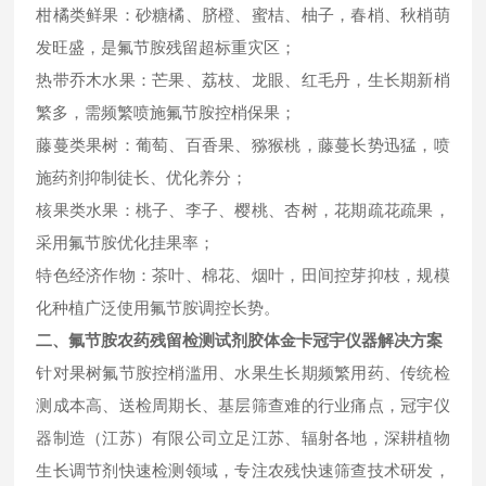
柑橘类鲜果：砂糖橘、脐橙、蜜桔、柚子，春梢、秋梢萌
发旺盛，是氟节胺残留超标重灾区；
热带乔木水果：芒果、荔枝、龙眼、红毛丹，生长期新梢
繁多，需频繁喷施氟节胺控梢保果；
藤蔓类果树：葡萄、百香果、猕猴桃，藤蔓长势迅猛，喷
施药剂抑制徒长、优化养分；
核果类水果：桃子、李子、樱桃、杏树，花期疏花疏果，
采用氟节胺优化挂果率；
特色经济作物：茶叶、棉花、烟叶，田间控芽抑枝，规模
化种植广泛使用氟节胺调控长势。
二、氟节胺农药残留检测试剂胶体金卡冠宇仪器解决方案
针对果树氟节胺控梢滥用、水果生长期频繁用药、传统检
测成本高、送检周期长、基层筛查难的行业痛点，冠宇仪
器制造（江苏）有限公司立足江苏、辐射各地，深耕植物
生长调节剂快速检测领域，专注农残快速筛查技术研发，