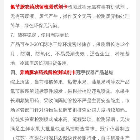
氟节胺
农药残留检测试剂卡
检测过程无需有毒有机试剂，
无有害废液、废气产生，操作安全无害，检测废弃物处理
简单，绿色环保无污染。
7、储存稳定，使用周期更长
产品可在2-30℃阴凉干燥环境密封储存，保质期长达12个
月，防潮、防氧化、不易受潮失效，适合企业、种植基
地、冷藏库房长期囤货备用。
四、
异菌脲
农药残留检测试剂卡
冠宇仪器产品总结
综上所述，当前柑橘鲜果、热带水果、藤蔓果树等农产品
氟节胺残留超标事件频发，果树控梢期违规喷施、水果生
长期频繁用药、采收间隔期管控不严是主要安全隐患，市
场监管部门针对植物生长调节剂排查处罚力度持续加码。
传统实验室检测模式成本高、流程繁琐、检测滞后，无法
满足生鲜水果大批量快速风控筛查需求。冠宇仪器制造
（江苏）有限公司深耕农残快速检测行业，自主研发生产