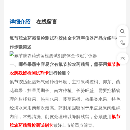
详细介绍
在线留言
氟节胺农药残留检测试剂胶体金卡冠宇仪器
产品介绍与操
作步骤简述
一、哪些果蔬中容易含有氟节胺
农药残留，需要用
氟节胺
农药残留检测试剂卡
进行检测？
氟节胺适配温热气候种植环境，主打果树控梢、抑芽、疏
花疏果，挂果周期长、南方种植、长势旺盛、需要控梢管
理的柑橘鲜果、热带水果、藤蔓果树、核果类水果、特色
经济水果用药频次最高。药剂顽固吸附于果皮及果肉组织
内部，常规清洗、削皮处理难以降解残留，必须使用
氟节
胺
农药残留检测试剂卡
做好上市前重点筛查。