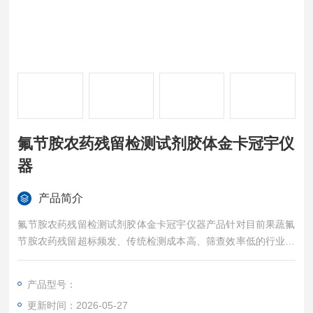
氟节胺农药残留检测试剂胶体金卡冠宇仪
器
产品简介
氟节胺农药残留检测试剂胶体金卡冠宇仪器产品针对目前果蔬氟
节胺农药残留超标频发、传统检测成本高、筛查效率低的行业痛
点，冠宇仪器制造（江苏）有限公司结合地域检测需求、市场常
态化抽检标准，定制一体化农残快检解决方案，核心主打氟节胺
产品型号：
农药残留检测卡批量筛查方案。
更新时间：2026-05-27