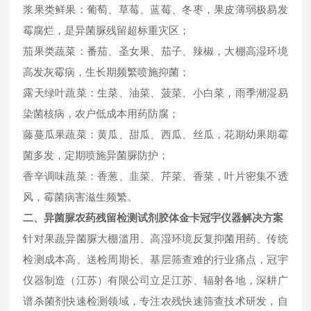
浆果类鲜果：葡萄、草莓、蓝莓、冬枣，果皮薄弱极易发
霉腐烂，是异菌脲残留超标重灾区；
茄果类蔬菜：番茄、圣女果、茄子、辣椒，大棚高湿环境
高发灰霉病，生长期频繁喷施抑菌；
露天绿叶蔬菜：生菜、油菜、菠菜、小白菜，雨季潮湿易
染菌核病，农户低成本用药防腐；
藤蔓瓜果蔬菜：黄瓜、甜瓜、西瓜、丝瓜，花期幼果期霉
菌多发，定期喷施异菌脲防护；
香辛调味蔬菜：香葱、韭菜、芹菜、香菜，叶片密集不透
风，霉菌病害滋生频繁。
二、异菌脲农药残留检测试剂胶体金卡冠宇仪器解决方案
针对果蔬异菌脲大棚滥用、高湿环境反复抑菌用药、传统
检测成本高、送检周期长、基层筛查难的行业痛点，冠宇
仪器制造（江苏）有限公司立足江苏、辐射各地，深耕广
谱杀菌剂快速检测领域，专注农残快速筛查技术研发，自