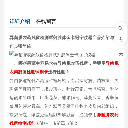
详细介绍
在线留言
异菌脲农药残留检测试剂胶体金卡冠宇仪器
产品介绍与操
作步骤简述
一、哪些果蔬中容易含有异菌脲
农药残留，需要用
异菌脲
农药残留检测试剂卡
进行检测？
异菌脲适配低温高湿种植环境，专治灰霉病、菌核病、黑
斑病等真菌病害，果皮薄弱、叶片茂密、大棚培育、耐储
运的浆果鲜果、叶类蔬菜、茄果作物、藤蔓瓜果、香辛蔬
菜用药频次最高。药剂顽固吸附于作物表皮及内部组织，
常规清洗、削皮处理难以降解残留，必须使用
异菌脲
农药
残留检测试剂卡
做好上市前重点筛查。