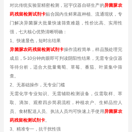
对比传统实验室精密检测，冠宇仪器自研生产的
异菌脲
农
药残留检测试剂卡
贴合国内生鲜果蔬种植、流通现状，专
门解决异菌脲大批量快速筛查难题，性价比高、实用性
强，七大核心优势清晰明确：
1、快速显色，短时出结果
异菌脲
农药残留检测试剂卡
操作流程简单，样品预处理完
成后，5-10分钟肉眼即可判读阴阳性结果，无需专业仪器
等待分析，适合大批量葡萄、草莓、番茄、叶菜集中筛
查。
2、无基础操作，无专业门槛
无需化学专业知识、无需辅助检测设备，仅需取样、萃
取、滴加、观察四步简易流程，种植农户、生鲜品控人
员、食材配送人员、执法人员均可快速上手使用
异菌脲
农
药残留检测试剂卡
。
3、精准专一，抗干扰性强