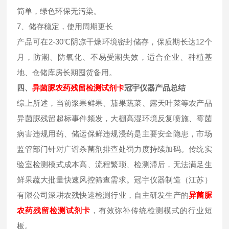
简单，绿色环保无污染。
7、储存稳定，使用周期更长
产品可在2-30℃阴凉干燥环境密封储存，保质期长达12个
月，防潮、防氧化、不易受潮失效，适合企业、种植基
地、仓储库房长期囤货备用。
四、
异菌脲
农药残留检测试剂卡
冠宇仪器产品总结
综上所述，当前浆果鲜果、茄果蔬菜、露天叶菜等农产品
异菌脲残留超标事件频发，大棚高湿环境反复喷施、霉菌
病害违规用药、储运保鲜违规浸药是主要安全隐患，市场
监管部门针对广谱杀菌剂排查处罚力度持续加码。传统实
验室检测模式成本高、流程繁琐、检测滞后，无法满足生
鲜果蔬大批量快速风控筛查需求。冠宇仪器制造（江苏）
有限公司深耕农残快速检测行业，自主研发生产的
异菌脲
农药残留检测试剂卡
，有效弥补传统检测模式的行业短
板。