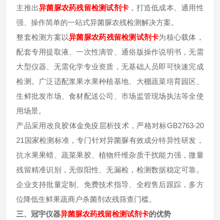
主推出
异菌脲
农药残留检测试剂卡
，打造低成本、通用性
强、操作简单的一站式异菌脲农残检测解决方案。
整套检测方案以
异菌脲
农药残留检测试剂卡
为核心载体，
配套专用提取液、一次性滴管、通俗版操作说明书，无需
大型仪器、无需化学专业资质，无基础人员即可快速完成
检测。广泛适配浆果水果种植基地、大棚蔬菜培育园区、
生鲜批发市场、食材配送公司、市场监管现场执法等全使
用场景。
产品采用改良胶体金免疫层析技术，严格对标GB2763-20
21国家检测标准，专门针对异菌脲有效成分特异性研发，
抗水果果蜡、蔬菜果胶、植物纤维杂质干扰能力强，微量
残留精准识别，无假阳性、无漏检，检测数据稳定可靠。
企业支持批量定制、免费技术指导、全程售后跟踪，多方
位降低生鲜果蔬商户杀菌剂农残筛查门槛。
三、冠宇仪器
异菌脲
农药残留检测试剂卡
的优势