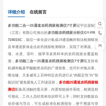
详细介绍
在线留言
多功能二合一25通道农药残留检测仪7寸屏
冠宇仪器制造
（江苏）有限公司推出的
多功能农药残留分析仪GY-PR-0
72401SC
，箱仪一体化设计集成24通道酶抑制法检测模块
及单通道胶体金法农药残留检测模块，实现了对果蔬、土
壤、水质、茶叶、烟草等多类样本的农药残留全覆盖检
测，
多功能二合一25通道农药残留检测仪7寸屏
既支持有
机磷和氨基甲酸酯类农药的广谱筛查，也可针对氧乐果、
噻虫嗪、灭多威等上百种特定农药进行从“肉眼定性"向“智
能识别"避免避免人工判读误差，
多功能25通道农药残留检
测仪
配备高清触控显示屏，内置智能操作系统，检测流程
可视化，工作人员经简单培训即可上手；同时支持数据自
动存储与导出，可生成标准化检测报告，便于溯源与管