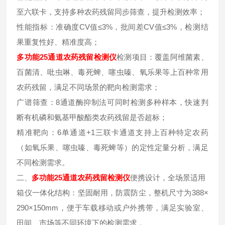
至六联卡，支持多种农药残留同步筛查，提升检测效率；
性能指标：准确度CV值≤3%，批间差CV值≤3%，检测结
果重复性好、精准度高；
多功能25通道农药残留检测仪
检测项目：覆盖阿维菌素、
百菌清、吡虫啉、毒死蜱、噻虫嗪、氧乐果等上百种常用
农药残留，满足不同场景的靶向检测需求；
广谱筛查：8通道酶抑制法可同时检测多种样本，快速判
断有机磷和氨基甲酸酯类农药残留是否超标；
精准靶向：6单通道+1三联卡通道支持上百种特定农药
（如氧乐果、噻虫嗪、毒死蜱等）的定性定量分析，满足
不同检测需求。
二、
多功能25通道农药残留检测仪
便携设计，全场景适用
箱仪一体化结构：坚固耐用，防震防尘，整机尺寸为388×
290×150mm，便于车载移动或户外携带，满足实验室、
田间、市场等不同环境下的检测需求 。