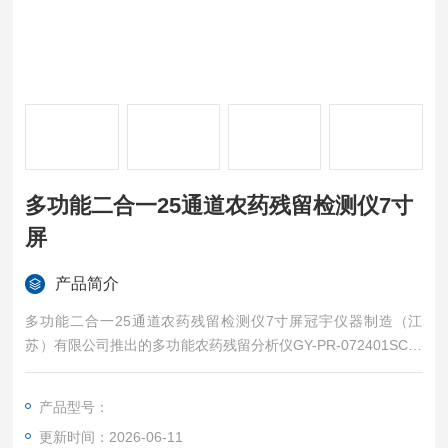
多功能二合一25通道农药残留检测仪7寸
屏
产品简介
多功能二合一25通道农药残留检测仪7寸屏冠宇仪器制造（江
苏）有限公司推出的多功能农药残留分析仪GY-PR-072401SC，
箱仪一体化设计集成24通道酶抑制法检测模块及单通道胶体金法
农药残留检测模块，实现了对果蔬、土壤、水质、茶叶、烟草等
产品型号：
多类样本的农药残留全覆盖检测。
更新时间：2026-06-11