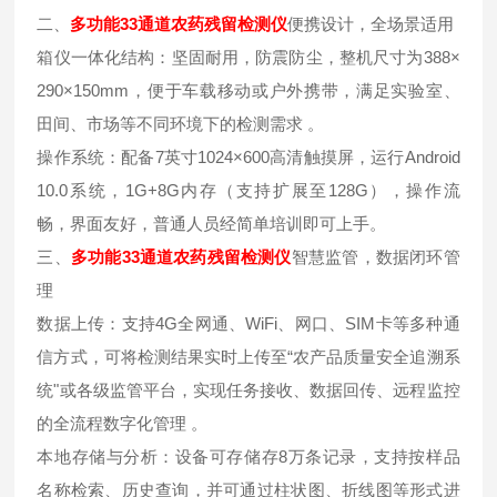
二、
多功能33通道农药残留检测仪
便携设计，全场景适用
箱仪一体化结构：坚固耐用，防震防尘，整机尺寸为388×
290×150mm，便于车载移动或户外携带，满足实验室、
田间、市场等不同环境下的检测需求 。
操作系统：配备7英寸1024×600高清触摸屏，运行Android
10.0系统，1G+8G内存（支持扩展至128G），操作流
畅，界面友好，普通人员经简单培训即可上手。
三、
多功能33通道农药残留检测仪
智慧监管，数据闭环管
理
数据上传：支持4G全网通、WiFi、网口、SIM卡等多种通
信方式，可将检测结果实时上传至“农产品质量安全追溯系
统"或各级监管平台，实现任务接收、数据回传、远程监控
的全流程数字化管理 。
本地存储与分析：设备可存储存8万条记录，支持按样品
名称检索、历史查询，并可通过柱状图、折线图等形式进