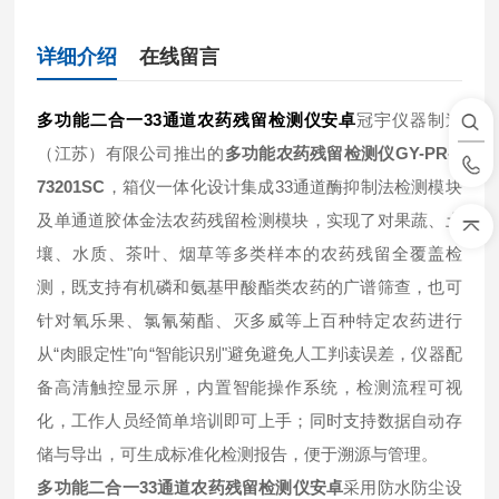
详细介绍
在线留言
多功能二合一33通道农药残留检测仪安卓
冠宇仪器制造
（江苏）有限公司推出的
多功能农药残留检测仪GY-PR-0
73201SC
，箱仪一体化设计集成33通道酶抑制法检测模块
及单通道胶体金法农药残留检测模块，实现了对果蔬、土
壤、水质、茶叶、烟草等多类样本的农药残留全覆盖检
测，既支持有机磷和氨基甲酸酯类农药的广谱筛查，也可
针对氧乐果、氯氰菊酯、灭多威等上百种特定农药进行
从“肉眼定性"向“智能识别"避免避免人工判读误差，仪器配
备高清触控显示屏，内置智能操作系统，检测流程可视
化，工作人员经简单培训即可上手；同时支持数据自动存
储与导出，可生成标准化检测报告，便于溯源与管理。
多功能二合一33通道农药残留检测仪安卓
采用防水防尘设