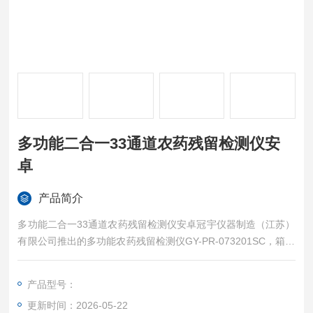
多功能二合一33通道农药残留检测仪安
卓
产品简介
多功能二合一33通道农药残留检测仪安卓冠宇仪器制造（江苏）
有限公司推出的多功能农药残留检测仪GY-PR-073201SC，箱仪
一体化设计集成32通道酶抑制法检测模块及单通道胶体金法农药
残留检测模块，实现了对果蔬、土壤、水质、茶叶、烟草等多类
产品型号：
样本的农药残留全覆盖检测。
更新时间：2026-05-22