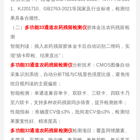
1、KJ201710、GB2763-2021等国家及行业标准，检测结
果具备合规性。
（二）
多功能33通道农药残留检测仪
胶体金法农药残留检
测
智能判读：插入农药残留胶体金卡后自动识别二维码，实
现“插卡即检、结果直出"；
多功能33通道农药残留检测仪
分析技术：CMOS图像自动
采集识别系统，自动分析T线与C线显色强度比值，避免传
统目视判读的主观偏差；
智能检测：单通道兼容单卡、双联卡、三联卡、四联卡乃
至六联卡，支持多种农药残留同步筛查，提升检测效率；
性能指标：准确度CV值≤3%，批间差CV值≤3%，检测结
果重复性好、精准度高；
多功能33通道农药残留检测仪
检测项目：覆盖阿维菌素、
多菌灵、百菌清、吡虫啉、毒死蜱、氯氰菊酯、氧乐果等