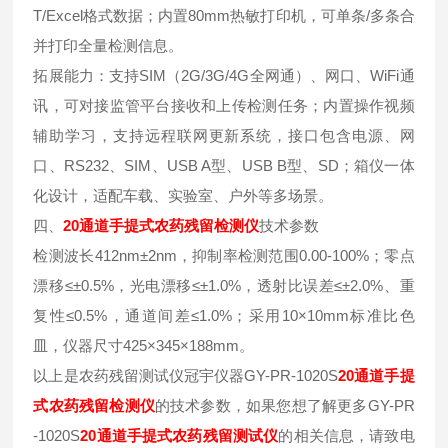
T/Excel格式数据；内置80mm热敏打印机，可单条/多条合
并打印全量检测信息。
拓展能力：支持SIM（2G/3G/4G全网通）、网口、WiFi通
讯，可对接监管平台接收和上传检测任务；内置操作视频
辅助学习，支持远程联网更新系统，接口包含电源、网
口、RS232、SIM、USB A型、USB B型、SD；箱仪一体
化设计，适配车载、实验室、户外等多场景。
四、
20通道手提式农药残留检测仪
技术参数
检测波长412nm±2nm，抑制率检测范围0.00-100%；零点
漂移≤±0.5%，光电漂移≤±1.0%，透射比误差≤±2.0%、重
复性≤0.5%，通道间差≤1.0%；采用10×10mm标准比色
皿，仪器尺寸425×345×188mm。
以上是农药残留测试仪冠宇仪器GY-PR-1020S
20通道手提
式农药残留检测仪
的技术参数，如果您想了解更多GY-PR
-1020S
20通道手提式农药残留测试仪
的相关信息，请致电