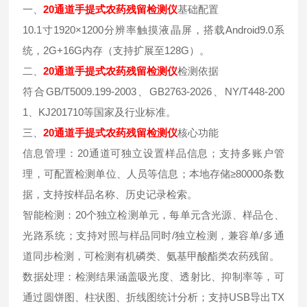
一、
20通道手提式农药残留检测仪
基础配置
10.1寸1920×1200分辨率触摸液晶屏，搭载Android9.0系
统，2G+16G内存（支持扩展至128G）。
二、
20通道手提式农药残留检测仪
检测依据
符合GB/T5009.199-2003、GB2763-2026、NY/T448-200
1、KJ201710等国家及行业标准。
三、
20通道手提式农药残留检测仪
核心功能
信息管理：20通道可独立设置样品信息；支持多账户管
理，可配置检测单位、人员等信息；本地存储≥80000条数
据，支持按样品名称、历史记录检索。
智能检测：20个独立检测单元，每单元含光源、样品仓、
光路系统；支持对照与样品同时/独立检测，兼容单/多通
道同步检测，可检测有机磷类、氨基甲酸酯类农药残留。
数据处理：检测结果涵盖吸光度、透射比、抑制率等，可
通过圆饼图、柱状图、折线图统计分析；支持USB导出TX