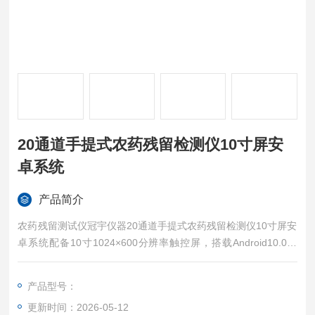
20通道手提式农药残留检测仪10寸屏安
卓系统
产品简介
农药残留测试仪冠宇仪器20通道手提式农药残留检测仪10寸屏安
卓系统配备10寸1024×600分辨率触控屏，搭载Android10.0系
统，1G+8G内存。20通道独立检测单元，每单元集成专属光
源、样品仓与光路系统，精准检测有机磷类、氨基甲酸酯类农药
产品型号：
残留，波长412nm±2nm，抑制率检测范围0-100%。
更新时间：2026-05-12