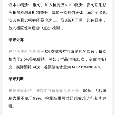
馏水40毫升，混匀。加入检测液A 100微升，摇匀后用移
液枪加检测液B 25微升，每加一次摇匀液体，滴定至出现
淡蓝色且30秒内不褪色为止。取3毫升于另一比色皿中，
放入相应检测通道中点击“检测"。
结果计算
样品液消耗的检测液
B次数减去空白液消耗的次数，每次
相当于2.6%谷氨酸钠。例如：样品消耗35次，空白消耗1
次，实际消耗34次，谷氨酸钠含量为34×2.6%=88.4%。
结果判断
根据国家标准，味精中谷氨酸钠含量不低于
80%，无盐味
精含量不低于99%。检测结果可对照此标准进行初步判
断。