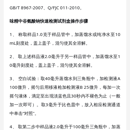
GB/T 8967-2007、Q/FJC 011-2010。
味精中谷氨酸钠快速检测试剂盒
操作步骤
1、 称取样品1.0克于样品管中，加蒸馏水或纯净水至10
mL刻度处，盖上盖子，混匀使其全溶解。
2、 取上述样品液2.0毫升于另一样品管中，加蒸馏水至1
0毫升刻度处，盖上盖子，混匀使其全溶解。
3、 空白试验：取40毫升蒸馏水到三角瓶中，加检测液A
100微升，摇匀后用移液枪加检测液B 25微升，每加一次
摇匀液体，滴定至出现淡蓝色且30秒内不褪色为止（一般
加一次即可）。取3毫升于比色皿中，放入相应检测通道
中单击“对照"。
4、 取第二步中样品液2.0毫升于100毫升三角瓶中，加蒸