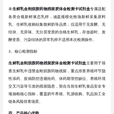
本
专属适配
生鲜乳金刚烷胺药物残留胶体金检测卡试剂盒
各类合规新鲜液态乳样，涵盖规模化牧场新鲜采集原料
乳、生鲜乳收购站集散鲜奶等品类；仅适用于无发酵、无
结块、无异味、无分层变质的合格生鲜乳，存放超时、发
酵变质、污染结块的异常乳样不适用本次检测操作。
3、核心检测指标
主要用于筛
生鲜乳金刚烷胺药物残留胶体金检测卡试剂盒
查生鲜乳中违禁金刚烷胺药物残留，重点排查养殖环节隐
性添药、疫病防控违规给药、休药期管控缺位、养殖环境
交叉污染等引发的残留隐患，契合当前生鲜乳食品安全专
项抽检核心指标，覆盖奶牛养殖、乳源收购、乳品加工全
链条风险排查场景。
四、产品核心优势