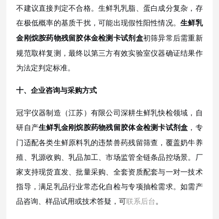
不建议直接判定不合格。生鲜乳乳脂、蛋白成分复杂，存
在极低概率的基质干扰，可能出现假性阳性情况。
生鲜乳
初筛异常后需重新
金刚烷胺药物残留胶体金检测卡试剂盒
规范取样复测，最终以第三方有效实验室仪器确证结果作
为法定判定标准。
十、企业咨询与采购方式
冠宇仪器制造（江苏）有限公司深耕生鲜乳快检领域，自
研自产
，专
生鲜乳金刚烷胺药物残留胶体金检测卡试剂盒
门适配各类生鲜原料乳的违禁兽药残留筛查，覆盖奶牛养
殖、乳源收购、乳品加工、市场监管全链条品控场景。厂
家支持现货直发、批量采购、全套资质配套与一对一技术
指导，满足乳品行业常态化自检与专项抽检需求。如需产
品咨询、样品试用或技术答疑，可
联系后台
。