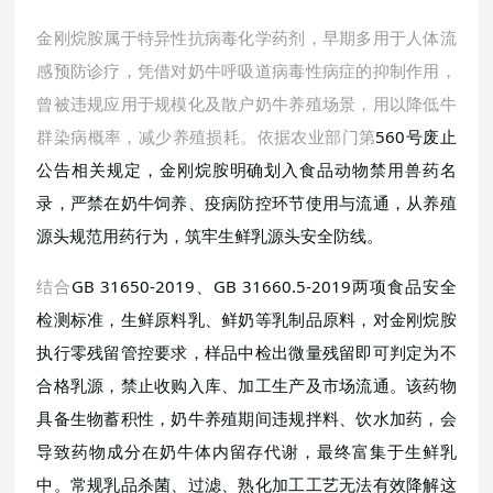
金刚烷胺属于特异性抗病毒化学药剂，早期多用于人体流
感预防诊疗，凭借对奶牛呼吸道病毒性病症的抑制作用，
曾被违规应用于规模化及散户奶牛养殖场景，用以降低牛
群染病概率，减少养殖损耗。依据农业部门第
560号废止
公告相关规定，金刚烷胺明确划入食品动物禁用兽药名
录，严禁在奶牛饲养、疫病防控环节使用与流通，从养殖
源头规范用药行为，筑牢生鲜乳源头安全防线。
结合
GB 31650-2019、GB 31660.5-2019两项食品安全
检测标准，生鲜原料乳、鲜奶等乳制品原料，对金刚烷胺
执行零残留管控要求，样品中检出微量残留即可判定为不
合格乳源，禁止收购入库、加工生产及市场流通。该药物
具备生物蓄积性，奶牛养殖期间违规拌料、饮水加药，会
导致药物成分在奶牛体内留存代谢，最终富集于生鲜乳
中。常规乳品杀菌、过滤、熟化加工工艺无法有效降解这