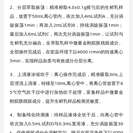
2、分层萃取振荡：精准称取4.0±0.1g摇匀后的生鲜乳样
品，放置于50mL离心管内，依次加入4mL试剂A，充分涡
旋振荡1min；再加入2mL试剂B，持续涡旋振荡1min；
最后加入6mL试剂C，再次充分涡旋振荡1min，让试剂与
生鲜乳充分融合，全萃取乳样中微量金刚烷胺残留成分。
全部操作完成后，在室温环境下以4000 r/min的转速离心
5min，实现样品杂质与有效成分分层分离。
3、上清液浓缩吹干：离心操作完成后，精准吸取3mL上
层澄清上清液，转移至10mL离心管中，将离心管放置于6
5℃空气吹干仪中进行加热吹干处理，富集样品中微量金
刚烷胺残留成分，提升生鲜乳样品检测灵敏度。
4、制备纯化待测液：待样品液体全吹干后，向离心管中
依次加入0.5mL试剂D与0.3mL复溶液，充分涡旋振荡30
s，促使残留成分全溶解混匀。随后在室温条件下以4000