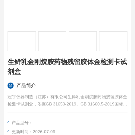
生鲜乳金刚烷胺药物残留胶体金检测卡试
剂盒
产品简介
冠宇仪器制造（江苏）有限公司生鲜乳金刚烷胺药物残留胶体金
检测卡试剂盒，依据GB 31650-2019、GB 31660.5-2019国标及
农业部560号公告研发，专为生鲜乳、新鲜牛奶等乳品类样品设
计，用于筛查生鲜乳中金刚烷胺禁用抗病毒兽药残留，执行不得
产品型号：
检出管控标准，适配奶牛养殖牧场、乳品加工厂、生鲜乳收购
更新时间：2026-07-06
站、市场监管抽检场景，适配生鲜乳液态高脂高蛋白基质，操作