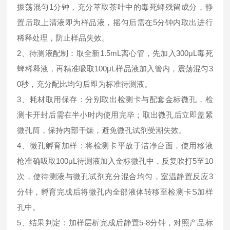
振荡混匀1分钟，充分萃取茶叶中的毒死蜱残留成分，静
置后取上清液即为样品液，摇匀后需在5分钟内取出进行
稀释处理，防止样品失效。
2、待测液配制：取全新1.5mL离心管，先加入300μL毒死
蜱稀释液，再精准吸取100μL样品液加入管内，震荡混匀3
0秒，充分配比均匀后即为标准待测液。
3、耗材取用保存：分别取出检测卡与配套金标微孔，检
测卡开封后需在半小时内使用完毕；取出微孔后立即盖紧
微孔筒，保持内部干燥，避免微孔试剂受潮失效。
4、微孔孵育加样：将检测卡平放于洁净台面，使用移液
枪准确吸取100μL待测液加入金标微孔中，反复吹打5至10
次，使待测液与微孔试剂充分混合均匀，室温静置反应3
分钟，孵育完成后将微孔内全部液体转移至检测卡S加样
孔中。
5、结果判定：加样层析完成后静置5-8分钟，对照产品标