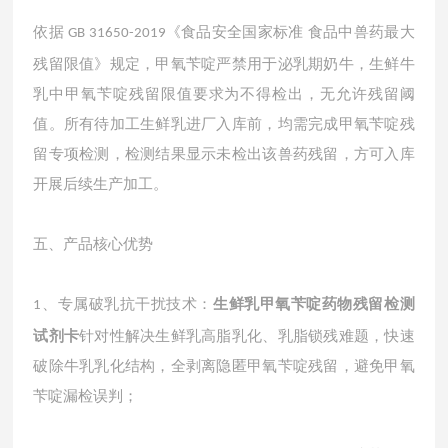
依据
《食品安全国家标准 食品中兽药最大
GB 31650-2019
残留限值》规定，甲氧苄啶严禁用于泌乳期奶牛，生鲜牛
乳中甲氧苄啶残留限值要求为不得检出，无允许残留阈
值。所有待加工生鲜乳进厂入库前，均需完成甲氧苄啶残
留专项检测，检测结果显示未检出该兽药残留，方可入库
开展后续生产加工。
五、产品核心优势
、
专属破乳抗干扰技术：
生鲜乳甲氧苄啶药物残留检测
1
试剂卡
针对性解决生鲜乳高脂乳化、乳脂锁残难题，快速
破除牛乳乳化结构，全剥离隐匿甲氧苄啶残留，避免甲氧
苄啶漏检误判；