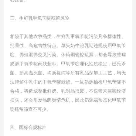
心设备。
三、生鲜乳甲氧苄啶残留风险
相较于其他农牧品类，生鲜乳甲氧苄啶污染具备群体性、
批量性、高危害性特点。单头奶牛泌乳期违规使用甲氧苄
啶、养殖混养交叉污染、休药期管控疏漏，都会导致整罐
奶源甲氧苄啶药残超标。甲氧苄啶理化性质稳定，巴氏杀
菌、超高温灭菌、均质提纯等所有乳品深加工工艺，均无
法降解牛乳中的甲氧苄啶残留。一旦奶源抽检甲氧苄啶不
合格，将造成整批鲜奶、乳制品报废，不仅带来巨额经济
损失，还会引发品牌舆情危机，因此奶源端常态化甲氧苄
啶残留筛查不可少。
四、国标合规标准