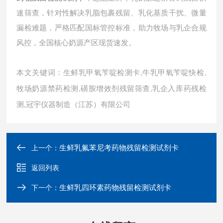
速筛查，针对性解决乳脂包裹残留、乳化基质干扰、微量
漏检难题，严格匹配国标管控标准，助力牧场与乳企合规
风控，全国核心奶源产区现货速发。
本文关键词：生鲜乳甲氧苄啶检测卡
牛乳甲氧苄啶快检
,
,
牧场奶源禁药检测
磺胺增效剂残留筛查
乳企入库药残检
,
,
测
冠宇仪器制造（江苏）有限公司
,
生鲜乳氟苯尼考药物残留检测试剂卡
上一个：
返回列表
生鲜乳四环素药物残留检测试剂卡
下一个：