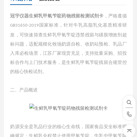
冠宇仪器
生鲜乳甲氧苄啶药物残留检测试剂卡
，严格遵循
国家标准，针对牛乳高脂乳化基质精准研
GB31650-2019
发，可快速筛查生鲜乳甲氧苄啶违禁残留与磺胺增效剂超
标问题，适配规模化牧场奶源自检、收奶站预检、乳品厂
入库必检场景，江苏厂家现货充足，支持批量采购、招投
标合作与上门技术服务，是生鲜乳甲氧苄啶残留合规管控
的核心快检试剂。
二、产品概述
奶源安全是乳品行业的核心生命线，国家食品安全标准明
确规定：生鲜乳全程禁止使用甲氧苄啶，牛乳中甲氧苄啶