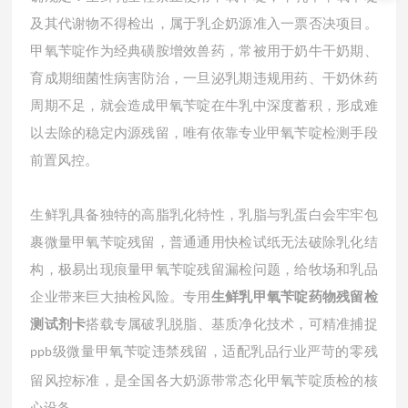
及其代谢物不得检出，属于乳企奶源准入一票否决项目。
甲氧苄啶作为经典磺胺增效兽药，常被用于奶牛干奶期、
育成期细菌性病害防治，一旦泌乳期违规用药、干奶休药
周期不足，就会造成甲氧苄啶在牛乳中深度蓄积，形成难
以去除的稳定内源残留，唯有依靠专业甲氧苄啶检测手段
前置风控。
生鲜乳具备独特的高脂乳化特性，乳脂与乳蛋白会牢牢包
裹微量甲氧苄啶残留，普通通用快检试纸无法破除乳化结
构，极易出现痕量甲氧苄啶残留漏检问题，给牧场和乳品
企业带来巨大抽检风险。专用
生鲜乳甲氧苄啶药物残留检
测试剂卡
搭载专属破乳脱脂、基质净化技术，可精准捕捉
级微量甲氧苄啶违禁残留，适配乳品行业严苛的零残
ppb
留风控标准，是全国各大奶源带常态化甲氧苄啶质检的核