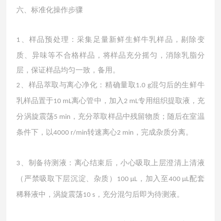
六、标准化操作步骤
、
样品预处理：采集足量新鲜生鲜牛乳样品，剔除变
1
质、异味等不合格样品，将样品充分摇匀，消除乳脂分
层，保证样品均匀一致，备用。
、
样品萃取与离心净化：精确量取
混匀后的生鲜牛
2
1.0 g
乳样品置于
离心管中，加入
专用组织提取液，充
10 mL
2 mL
分涡旋震荡
，充分萃取样品中残留物质；随后在室温
5 min
条件下，以
转速离心
，完成杂质分离。
4000 r/min
2 min
、
制备待测液：离心结束后，小心吸取上层澄清上清液
3
（严禁吸取下层沉淀、杂质）
，加入至
配套
100 µL
400 µL
稀释液中，涡旋震荡
，充分混匀后即为待测液。
10 s