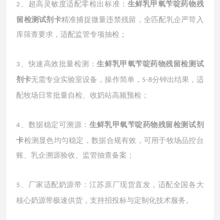
、
超高灵敏度适配零检出标准：
生鲜乳甲氧苄啶药物残
2
留检测试剂卡
精准捕捉微量违禁残留，全匹配乳企严苛入
库筛查要求，适配监管专项抽检；
、
快速高效批量检测：
生鲜乳甲氧苄啶药物残留检测试
3
剂卡
无需专业实验室设备，操作简单，
分钟出结果，适
5-8
配牧场日常批量自检、收奶站高频预检；
、
数据稳定可溯源：
生鲜乳甲氧苄啶药物残留检测试剂
4
卡
检测显色均匀稳定，数据合规有效，可用于牧场品控台
账、乳企溯源验收、监管抽查备案；
、
厂家适配奶源带：江苏原厂现货直发，适配全国各大
5
核心奶源带极速供货，支持招投标与定制化技术服务。