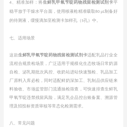
、
精准加样：将
生鲜乳甲氧苄啶药物残留检测试剂卡
平
4
稳平放于干燥水平台面，使用移液枪精准吸取
μ
制备好
80
L
的待测液，缓慢滴加至检测卡加样孔（
孔）中。
S
七、适用场景
这款
生鲜乳甲氧苄啶药物残留检测试剂卡
适配乳品行业全
流程合规质检场景，广泛适用于规模化生态牧场日常奶源
自检、泌乳期批次风控、收奶站进站快速预检、乳品加工
厂原料入库必检，同时适配鲜奶深加工、乳制品供应链来
料验收、市场监管部门流通抽检筛查，可快速排查生鲜乳
甲氧苄啶违禁残留风险，满足乳企品控台账备案、溯源管
理及招投标资质审核等常态化检测需求。
八、常见问题