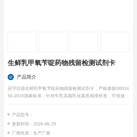
生鲜乳甲氧苄啶药物残留检测试剂卡
产品简介
冠宇仪器生鲜乳甲氧苄啶药物残留检测试剂卡，严格遵循GB316
50-2019国家标准，针对牛乳高脂乳化基质精准研发，可快速筛
查生鲜乳甲氧苄啶违禁残留与磺胺增效剂超标问题，适配规模化
牧场奶源自检、收奶站预检、乳品厂入库必检场景，江苏厂家现
产品型号：
货充足，支持批量采购、招投标合作与上门技术服务，是生鲜乳
更新时间：2026-06-29
甲氧苄啶残留合规管控的核心快检试剂。
厂商性质：生产厂家