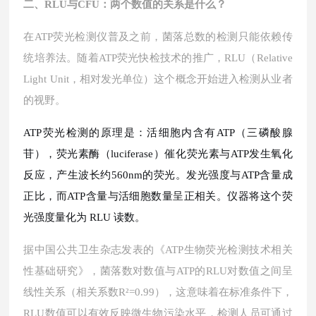
二、
RLU与CFU：两个数值的关系是什么？
在
ATP荧光检测仪普及之前，菌落总数的检测只能依赖传
统培养法。随着ATP荧光快检技术的推广，RLU（Relative
Light Unit，相对发光单位）这个概念开始进入检测从业者
的视野。
ATP荧光检测的原理是：活细胞内含有ATP（三磷酸腺
苷），荧光素酶（luciferase）催化荧光素与ATP发生氧化
反应，产生波长约560nm的荧光。发光强度与ATP含量成
正比，而ATP含量与活细胞数量呈正相关。仪器将这个荧
光强度量化为 RLU 读数。
据中国公共卫生杂志发表的《
ATP生物荧光检测技术相关
性基础研究》，菌落数对数值与ATP的RLU对数值之间呈
线性关系（相关系数R²=0.99），这意味着在标准条件下，
RLU数值可以有效反映微生物污染水平，检测人员可通过