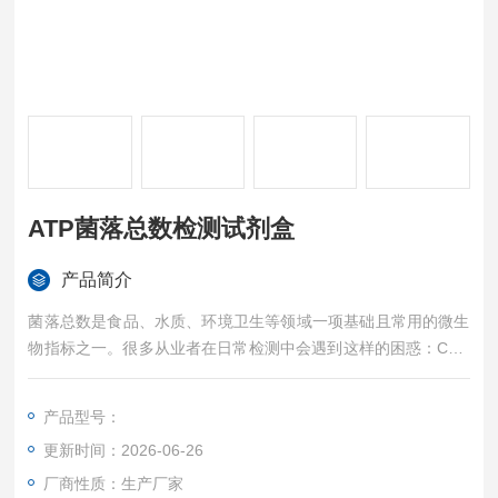
ATP菌落总数检测试剂盒
产品简介
菌落总数是食品、水质、环境卫生等领域一项基础且常用的微生
物指标之一。很多从业者在日常检测中会遇到这样的困惑：CFU
是什么意思？RLU和CFU有什么关系？传统平板培养法和ATP荧
光快速检测法各有什么优劣？本文将围绕ATPATP菌落总数检测
产品型号：
试剂盒这一核心产品，从原理到场景、从限值到选型，为您全面
更新时间：2026-06-26
解答。
厂商性质：生产厂家