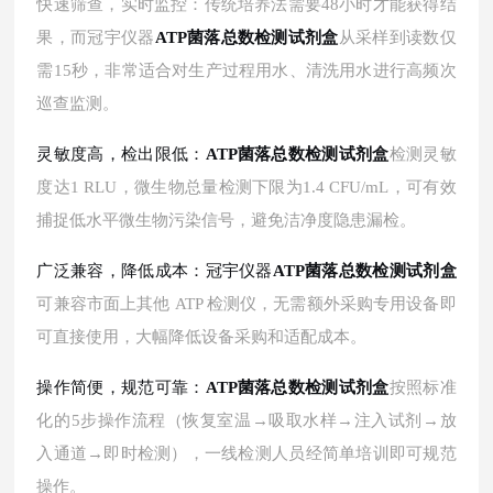
快速筛查，实时监控：传统培养法需要
48小时才能获得结
果，而冠宇仪器
ATP菌落总数检测试剂盒
从采样到读数仅
需
15秒，非常适合对生产过程用水、清洗用水进行高频次
巡查监测。
灵敏度高，检出限低：
ATP菌落总数检测试剂盒
检测灵敏
度达
1 RLU，微生物总量检测下限为1.4 CFU/mL，可有效
捕捉低水平微生物污染信号，避免洁净度隐患漏检。
广泛兼容，降低成本：冠宇仪器
ATP菌落总数检测试剂盒
可兼容市面上其他
ATP 检测仪，无需额外采购专用设备即
可直接使用，大幅降低设备采购和适配成本。
操作简便，规范可靠：
ATP菌落总数检测试剂盒
按照标准
化的
5步操作流程（恢复室温→吸取水样→注入试剂→放
入通道→即时检测），一线检测人员经简单培训即可规范
操作。