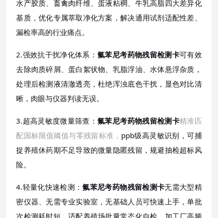
水产胶质、畜禽肉纤维、蛋液粘稠、牛乳高脂四大差异化
基质，优化专属萃取净化方案，解决通用试剂适配性差、
漏检率高的行业痛点。
2.强效抗干扰净化体系：
氟苯尼考药物残留检测卡
可有效
去除肉质碎屑、蛋白絮状物、乳脂浮油、水体悬浮杂质，
处理后检测液清澈透亮，杜绝浑浊底色干扰，显色对比清
晰，肉眼与仪器判读无误。
3.超高灵敏度微量筛查：
氟苯尼考药物残留检测卡
精准匹
配国标限值阈值与零残留标准，
ppb级高灵敏识别，可捕
捉养殖休药期不足导致的微量隐匿残留，规避抽检超标风
险。
4.轻量化快速检测：
氟苯尼考药物残留检测卡
无需大型精
密仪器、无需专业实验室，无基础人员可快速上手，单批
次检测耗时短，适配养殖场批量常态化自检、加工厂高频