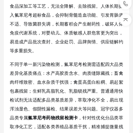
食品深加工等工艺，无法全降解、去除残留。人体长期摄
入氟苯尼考超标食品，会抑制骨髓造血功能、引发胃肠道
不适、导致菌群失调，长期蓄积会产生耐药性，破坏人体
免疫代谢系统，对婴幼儿、体质敏感人群危害更为突出，
易造成产品批次查封、企业处罚、品牌舆情、供应链解约
等多重损失。
不同于单一新污染物检测，氟苯尼考检测需适配四大品类
差异化基质痛点：水产高胶质含水、肉质缝隙藏残；畜禽
肉纤维致密、血水杂质干扰强；禽蛋高蛋白粘稠、易起絮
包裹残留；生鲜乳高脂乳化、乳脂锁残严重。普通通用快
检试剂无法适配多品类基质差异，萃取净化不全，易出现
浑浊显色、假阴性漏检、结果误差大等问题。冠宇仪器多
品类专属
氟苯尼考药物残留检测卡
，针对性优化分品类萃
取净化工艺，适配各类养殖品基质干扰，精准捕捉微量残