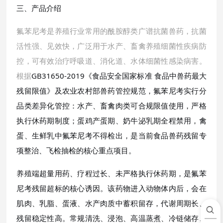
三、产品介绍
氟苯尼考是养殖行业常用的酰胺醇类广谱抗菌兽药，抗菌
活性强、见效快，广泛用于水产、畜禽养殖细菌性疾病防
控，可有效治疗呼吸道、消化道、水体细菌性感染病害。
根据
GB31650-2019《食品安全国家标准 食品中兽药最大
残留限值》及农业农村部兽药管控规范，氟苯尼考实行分
品类差异化管控：水产、畜禽肉类可合规限值使用，严格
执行休药期制度；蛋鸡产蛋期、奶牛泌乳期全程禁用，禽
蛋、生鲜乳中氟苯尼考不得检出，是当前食品兽药残留专
项整治、飞检抽检的核心重点项目。
养殖端超量用药、疗程过长、未严格执行休药期，是氟苯
尼考残留超标的核心诱因。该药物进入动物体内后，会在
肌肉、乳脂、蛋液、水产肉质中蓄积留存，代谢周期长、
残留稳定性高。常规清洗、浸泡、高温蒸煮、冷链储存、