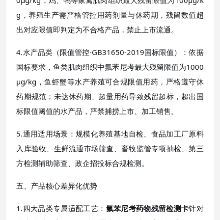
0μg/kg，鸡、鸭等家禽肌肉组织最大残留限值为100μg/k
g，养殖生产需严格管控用药剂量与休药期，残留数值超
出对应限值即判定为不合格产品，禁止上市流通。
4.水产品类（限值管控·GB31650-2019国标限值）：依据
国标要求，鱼类肌肉组织中氟苯尼考最大残留限值为1000
μg/kg，鱼虾蟹等水产养殖可合规限值用药，严格遵守休
药期规范；未达休药期、超量用药导致残留超标，超出国
标限值阈值的水产品，严禁捕捞上市、加工销售。
5.通用适用场景：规模化养殖基地自检、食品加工厂原料
入库验收、生鲜流通市场筛查、畜牧监管专项抽检、第三
方检测辅助筛查、政企招投标合规检测。
五、产品核心差异化优势
1.四大品类专属适配工艺：
氟苯尼考药物残留检测卡
针对