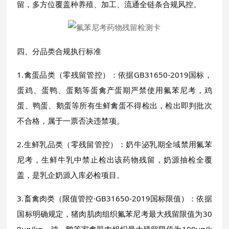
留，多方位覆盖种养殖、加工、流通全链条合规风控。
四、分品类合规执行标准
1.禽蛋品类（零残留管控）：依据GB31650-2019国标，
蛋鸡、蛋鸭、蛋鹅等蛋禽产蛋期严禁使用氟苯尼考，鸡
蛋、鸭蛋、鹅蛋等所有生鲜禽蛋不得检出，检出即判批次
不合格，属于一票否决违禁项。
2.生鲜乳品类（零残留管控）：奶牛泌乳期全域禁用氟苯
尼考，生鲜牛乳中禁止检出该药物残留，奶源抽检全覆
盖，是乳企奶源入库必检项目。
3.畜禽肉类（限值管控·GB31650-2019国标限值）：依据
国标明确规定，猪肉肌肉组织氟苯尼考最大残留限值为30