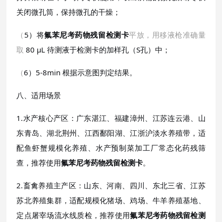
关闭微孔筒，保持微孔的干燥；
（
5）将
氟苯尼考药物残留检测卡
平放，用移液枪准确量
取
80 μL 待测液于检测卡的加样孔（S孔）中；
（
6）5-8min 根据示意图判定结果。
八、适用场景
1.水产核心产区：广东湛江、福建漳州、江苏连云港、山
东青岛、湖北荆州、江西鄱阳湖、江浙沪淡水养殖带，适
配鱼虾蟹规模化养殖、水产预制菜加工厂常态化药残筛
查，推荐使用
氟苯尼考药物残留检测卡
。
2.畜禽养殖主产区：山东、河南、四川、东北三省、江苏
苏北养殖集群，适配规模化猪场、鸡场、牛羊养殖基地、
定点屠宰场流水线质检，推荐使用
氟苯尼考药物残留检测