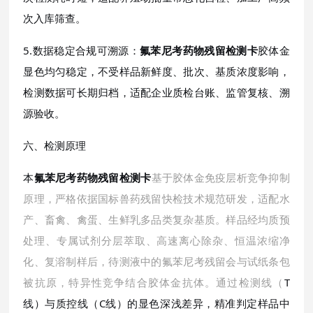
次入库筛查。
5.数据稳定合规可溯源：
氟苯尼考药物残留检测卡
胶体金
显色均匀稳定，不受样品新鲜度、批次、基质浓度影响，
检测数据可长期归档，适配企业质检台账、监管复核、溯
源验收。
六、检测原理
本
氟苯尼考药物残留检测卡
基于胶体金免疫层析竞争抑制
原理，严格依据国标兽药残留快检技术规范研发，适配水
产、畜禽、禽蛋、生鲜乳多品类复杂基质。样品经均质预
处理、专属试剂分层萃取、高速离心除杂、恒温浓缩净
化、复溶制样后，待测液中的氟苯尼考残留会与试纸条包
被抗原，特异性竞争结合胶体金抗体。通过检测线（
T
线）与质控线（C线）的显色深浅差异，精准判定样品中