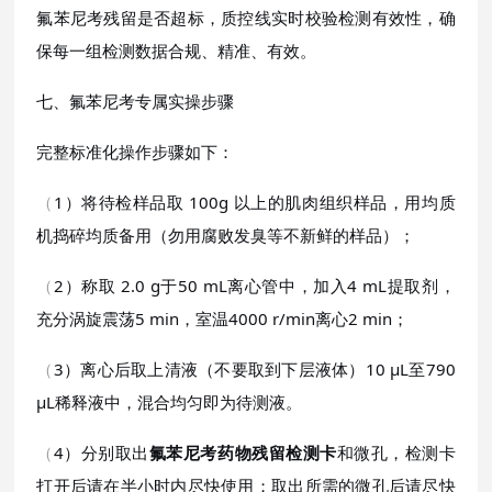
氟苯尼考残留是否超标，质控线实时校验检测有效性，确
保每一组检测数据合规、精准、有效。
七、氟苯尼考专属实操步骤
完整标准化操作步骤如下：
（
1）将待检样品取 100g 以上的肌肉组织样品，用均质
机捣碎均质备用（勿用腐败发臭等不新鲜的样品）；
（
2）称取 2.0 g于50 mL离心管中，加入4 mL提取剂，
充分涡旋震荡5 min，室温4000 r/min离心2 min；
（
3）离心后取上清液（不要取到下层液体）10 µL至790
µL稀释液中，混合均匀即为待测液。
（
4）分别取出
氟苯尼考药物残留检测卡
和微孔，检测卡
打开后请在半小时内尽快使用；取出所需的微孔后请尽快