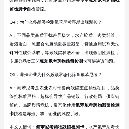
效降解药物残留，只能依靠养殖源头使用
氟苯尼考药物残
留检测卡
自检管控。
Q4：为什么多品类检测氟苯尼考容易出现漏检？
A：不同品类基质干扰差异极大，水产胶质、肉类纤维、
蛋液蛋白、乳脂会包裹隐匿微量残留，普通通用试剂无法
针对性破杂萃取，导致残留释放不全，出现假阴性漏检，
专属分品类工艺
氟苯尼考药物残留检测卡
可解决该问题。
Q5：养殖企业为什么必须常态化筛查氟苯尼考？
A：氟苯尼考是农业农村部兽药残留重点抽检项目，品类
管控标准严格，超标会导致产品销毁、行政处罚、供应链
解约、品牌舆情危机，常态化使用
氟苯尼考药物残留检测
卡
快检是养殖、加工企业的风控手段。
本文关键词：
氟苯尼考药物残留检测卡
，水产氟苯尼考快