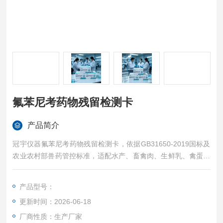
氟苯尼考药物残留检测卡
产品简介
冠宇仪器氟苯尼考药物残留检测卡，依据GB31650-2019国标及
农业农村部兽药管控标准，适配水产、畜禽肉、生鲜乳、禽蛋四
大品类基质特性，针对性解决养殖违规用药、休药期不足导致的
残留超标问题，快速筛查各类动物性食品氟苯尼考兽药残留，适
产品型号：
配养殖基地、加工厂、市场监管常态化抽检，江苏原厂现货，全
更新时间：2026-06-18
国养殖主产区极速发货。
厂商性质：生产厂家