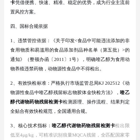
卡
凭借便携、快速、精准、稳定的优势，成为行业主流前
置风控方案。
四、国标合规依据
1、违禁管控依据：《关于印发<食品中可能违法添加的非
食用物质和易滥用的食品添加剂品种名单（第五批）>的
通知》（整顿办函〔2011〕1号），明确喹乙醇为食用动
物养殖违禁药物，动物源性食品中不得检出。
2、有效快检标准：严格执行市场监管总局KJ 202512《动
物源性食品中喹乙醇残留标志物胶体金快检方法》，
喹乙
醇代谢物药物残留检测卡
检测原理、操作流程、结果判定
全贴合有效快检规范，全国通用合规。
3、核心技术指标：
喹乙醇代谢物药物残留检测卡
检出限
低至
4μg/kg，可精准识别痕量MQCA残留，全匹配国家零