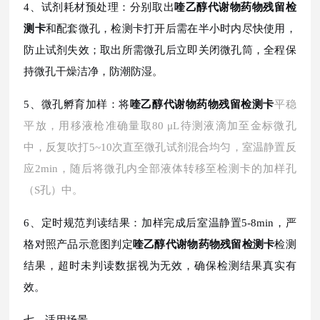
4、试剂耗材预处理：分别取出
喹乙醇代谢物药物残留检
测卡
和配套微孔，检测卡打开后需在半小时内尽快使用，
防止试剂失效；取出所需微孔后立即关闭微孔筒，全程保
持微孔干燥洁净，防潮防湿。
5、微孔孵育加样：将
喹乙醇代谢物药物残留检测卡
平稳
平放，用移液枪准确量取
80 μL待测液滴加至金标微孔
中，反复吹打5~10次直至微孔试剂混合均匀，室温静置反
应2min，随后将微孔内全部液体转移至检测卡的加样孔
（S孔）中。
6、定时规范判读结果：加样完成后室温静置5-8min，严
格对照产品示意图判定
喹乙醇代谢物药物残留检测卡
检测
结果，超时未判读数据视为无效，确保检测结果真实有
效。