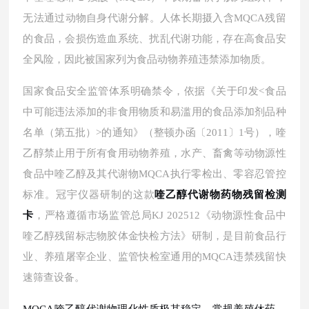
无法通过动物自身代谢分解。人体长期摄入含MQCA残留
的食品，会损伤造血系统、扰乱代谢功能，存在高食品安
全风险，因此被国家列为食品动物养殖违禁添加物质。
国家食品安全监管体系明确禁令，依据《关于印发<食品
中可能违法添加的非食用物质和易滥用的食品添加剂品种
名单（第五批）>的通知》（整顿办函〔
2011〕1号），喹
乙醇禁止用于所有食用动物养殖，水产、畜禽等动物源性
食品中喹乙醇及其代谢物MQCA执行零检出、零容忍管控
标准。冠宇仪器研制的这款
喹乙醇代谢物药物残留检测
卡
，严格遵循市场监管总局
KJ 202512《动物源性食品中
喹乙醇残留标志物胶体金快检方法》研制，是目前食品行
业、养殖屠宰企业、监管快检室通用的MQCA违禁残留快
速筛查设备。