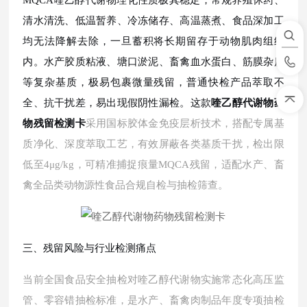
MQCA喹乙醇代谢物理化性质极其稳定，常规养殖休药、
清水清洗、低温暂养、冷冻储存、高温蒸煮、食品深加工
均无法降解去除，一旦蓄积将长期留存于动物肌肉组织
内。水产胶质粘液、塘口淤泥、畜禽血水蛋白、筋膜杂质
等复杂基质，极易包裹微量残留，普通快检产品萃取不
全、抗干扰差，易出现假阴性漏检。这款
喹乙醇代谢物药
物残留检测卡
采用国标胶体金免疫层析技术，搭配专属基
质净化、深度萃取工艺，有效屏蔽各类基质干扰，检出限
低至
4μg/kg，可精准捕捉痕量MQCA残留，适配水产、畜
禽全品类动物源性食品合规自检与抽检筛查。
三、残留风险与行业检测痛点
当前全国食品安全抽检对喹乙醇代谢物实施常态化高压监
管、零容错抽检标准，是水产、畜禽肉制品年度专项抽检