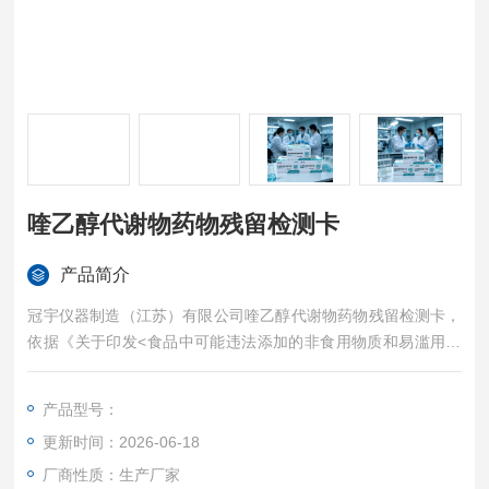
喹乙醇代谢物药物残留检测卡
产品简介
冠宇仪器制造（江苏）有限公司喹乙醇代谢物药物残留检测卡，
依据《关于印发<食品中可能违法添加的非食用物质和易滥用的
食品添加剂品种名单（第五批）>的通知》（整顿办函〔2011〕
1号）及KJ 202512有效快检标准研发，专一检测动物源性食品
产品型号：
中MQCA喹乙醇代谢物残留，适配水产、畜禽肉类全品类筛查，
更新时间：2026-06-18
养殖、屠宰、加工、监管通用，厂家现货直发，支持批量采购与
招投标。
厂商性质：生产厂家