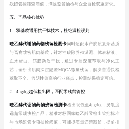
残留管控筛查阈值，满足监管抽检与企业自检双重需求。
五、产品核心优势
1、双基质通用抗干扰技术，杜绝漏检误判
喹乙醇代谢物药物残留检测卡
同时适配水产胶质复杂基质
与畜禽致密肌肉基质，针对性破除养殖淤泥、体表粘液、
血水蛋白、筋膜杂质干扰，通过专属深度萃取与净化工
艺，全析出肌肉深层隐匿
MQCA微量残留，解决普通快检
萃取不全、假阴性偏高的行业痛点，检测结果稳定可信。
2、4μg/kg超低检出限，匹配零残留管控
喹乙醇代谢物药物残留检测卡
检出限低至
4μg/kg，灵敏度
远超常规快检产品，精准对标国家喹乙醇零检出管控标准
与市场监管专项抽检阈值，可捕捉痕量违禁残留，提前排