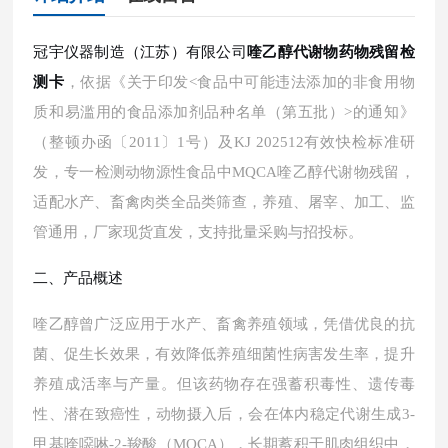
冠宇仪器制造（江苏）有限公司
喹乙醇代谢物药物残留检
测卡
，依据《关于印发<食品中可能违法添加的非食用物
质和易滥用的食品添加剂品种名单（第五批）>的通知》
（整顿办函〔
2011〕1号）及KJ 202512有效快检标准研
发，专一检测动物源性食品中MQCA喹乙醇代谢物残留，
适配水产、畜禽肉类全品类筛查，养殖、屠宰、加工、监
管通用，厂家现货直发，支持批量采购与招投标。
二、产品概述
喹乙醇曾广泛应用于水产、畜禽养殖领域，凭借优良的抗
菌、促生长效果，有效降低养殖细菌性病害发生率，提升
养殖成活率与产量。但该药物存在强蓄积毒性、遗传毒
性、潜在致癌性，动物摄入后，会在体内稳定代谢生成
3-
甲基喹噁啉-2-羧酸（MQCA），长期蓄积于肌肉组织中，