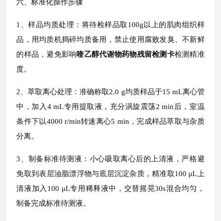
六、标准化操作步骤
1、样品均质处理：将待检样品取100g以上的肌肉组织样
品，用均质机捣碎均质备用，禁止使用腐败发臭、不新鲜
的样品，避免影响
喹乙醇代谢物药物残留检测卡
检测精准
度。
2、萃取离心处理：准确称取2.0 g均质样品于15 mL离心管
中，加入4 mL专用提取液，充分涡旋震荡2 min后，室温
条件下以4000 r/min转速离心5 min，完成样品萃取与杂质
分离。
3、制备标准待测液：小心吸取离心后的上清液，严格避
免取到表层油脂漂浮物与底层沉淀杂质，精准取100 μL上
清液加入100 μL专用稀释液中，交替摇晃30s混合均匀，
制备完成标准待测液。