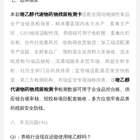
七、适用场景
本款
喹乙醇代谢物药物残留检测卡
适配全国动物源性食品
全产业链质检场景，精准覆盖国内各大水产、畜禽主产
区，
GEO地域适配性强。养殖端可用于鱼虾蟹、畜禽出栏
自检、合作社批量风控、收购商收货验货；加工端适配屠
宰产业园、生鲜食品厂、预制菜企业原料入库验收、流水
线质检与成品抽检；流通端服务农贸市场、商超生鲜专
柜、社区生鲜门店药残筛查；监管端适配基层食安快检
室、第三方检测机构、市场监管专项抽检排查。该
喹乙醇
代谢物药物残留检测卡
检测数据可用于企业品控台账、供
应链合规审核、招投标项目配套验收，多方位筑牢食品兽
药残留安全防线。
八、常见问题
FAQ
Q1：养殖行业现在还能使用喹乙醇吗？