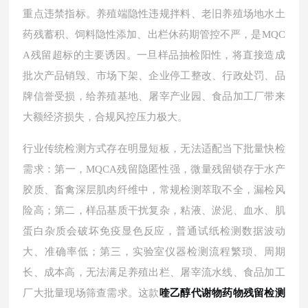
重点违禁指标。养殖端隐性违规拌料、老旧养殖场地水土
药残蓄积、饲料隐性添加、出栏休药期管控不严，是
MQC
A残留超标的主要诱因。一旦样品抽检阳性，将直接造成
批次产品销毁、市场下架、企业停工整改、行政处罚、品
牌信誉受损，给养殖基地、屠宰产业园、食品加工厂带来
大额经济损失，合规风控压力极大。
行业传统检测方式存在明显短板，无法适配当下批量快检
需求：第一，
MQCA残留隐匿性强，微量残留锁存于水产
胶质、畜禽深层肌肉纤维中，常规检测萃取不全，漏检风
险高；第二，样品基质干扰复杂，粘液、淤泥、血水、肌
蛋白杂质会破坏免疫显色反应，普通试纸检测数据波动
大、准确率低；第三，实验室仪器检测流程繁琐、周期
长、成本高，无法满足养殖出栏、屠宰流水线、食品加工
厂大批量现场筛查需求。这款
喹乙醇代谢物药物残留检测