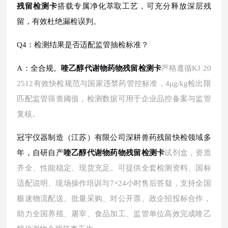
残留检测卡
搭载专属净化萃取工艺，可充分释放深层残
留，有效杜绝漏检误判。
Q4：检测结果是否适配监管抽检标准？
A：全合规。
喹乙醇代谢物药物残留检测卡
严格遵循
KJ 20
2512有效快检规范与国家违禁药管控标准，4μg/kg检出限
匹配监管筛查阈值，检测数据可用于企业品控备案与监管
复核。
冠宇仪器制造（江苏）有限公司深耕兽药残留快检领域多
年，自研自产
喹乙醇代谢物药物残留检测卡
试剂盒，资质
齐全、性能稳定、现货充足。可提供全套检测资料、国标
适配说明、现场操作培训与
7×24小时售后答疑，支持全国
极速物流配送、批量采购、对公开票、政企招投标合作，
助力全国养殖、屠宰、食品加工、监管单位高效完成喹乙