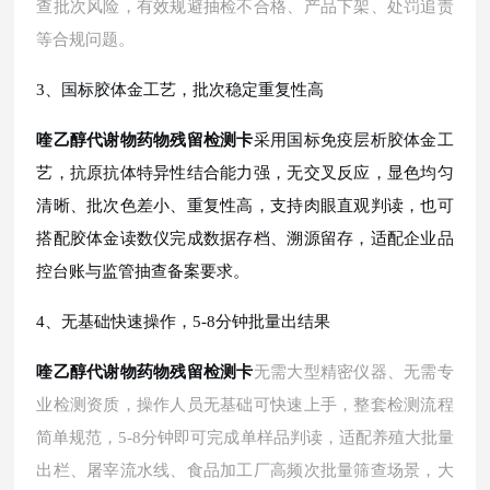
查批次风险，有效规避抽检不合格、产品下架、处罚追责
等合规问题。
3、国标胶体金工艺，批次稳定重复性高
喹乙醇代谢物药物残留检测卡
采用国标免疫层析胶体金工
艺，抗原抗体特异性结合能力强，无交叉反应，显色均匀
清晰、批次色差小、重复性高，支持肉眼直观判读，也可
搭配胶体金读数仪完成数据存档、溯源留存，适配企业品
控台账与监管抽查备案要求。
4、无基础快速操作，5-8分钟批量出结果
喹乙醇代谢物药物残留检测卡
无需大型精密仪器、无需专
业检测资质，操作人员无基础可快速上手，整套检测流程
简单规范，
5-8分钟即可完成单样品判读，适配养殖大批量
出栏、屠宰流水线、食品加工厂高频次批量筛查场景，大