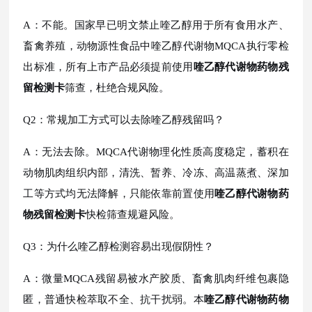
A：不能。国家早已明文禁止喹乙醇用于所有食用水产、
畜禽养殖，动物源性食品中喹乙醇代谢物MQCA执行零检
出标准，所有上市产品必须提前使用
喹乙醇代谢物药物残
留检测卡
筛查，杜绝合规风险。
Q2：常规加工方式可以去除喹乙醇残留吗？
A：无法去除。MQCA代谢物理化性质高度稳定，蓄积在
动物肌肉组织内部，清洗、暂养、冷冻、高温蒸煮、深加
工等方式均无法降解，只能依靠前置使用
喹乙醇代谢物药
物残留检测卡
快检筛查规避风险。
Q3：为什么喹乙醇检测容易出现假阴性？
A：微量MQCA残留易被水产胶质、畜禽肌肉纤维包裹隐
匿，普通快检萃取不全、抗干扰弱。本
喹乙醇代谢物药物