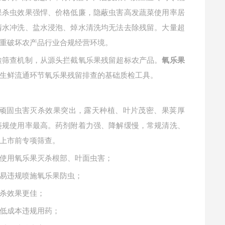
果杀虫效果强悍、价格低廉，隐蔽虫害高发蔬菜使用率居
清水冲洗、盐水浸泡、焯水清洗均无法去除残留。大量超
重破坏农产品行业合规经营环境。
检筛查机制，从源头拦截氧乐果残留超标农产品。
氧乐果
生鲜流通环节氧乐果残留排查的基础质检工具。
顽固虫害灭杀效果突出，露天种植、叶片茂密、果荚厚
违规使用率最高。药剂附着力强、降解缓慢，常规清洗、
上市前专项筛查。
使用氧乐果灭杀根部、叶面虫害；
易违规喷施氧乐果防虫；
杀效果更佳；
低成本违规用药；