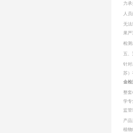
力承
人员
无法
果严
检测
五、
针对
苏）
金检
整套
学专
监管
产品
植物