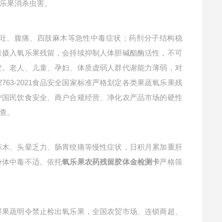
乐果消杀虫害。
吐、腹痛、四肢麻木等急性中毒症状；药剂分子结构稳
量摄入氧乐果残留，会持续抑制人体胆碱酯酶活性，不可
变。老人、儿童、孕妇、体质虚弱人群代谢能力薄弱，对
2763-2021食品安全国家标准严格划定各类果蔬氧乐果残
护国民饮食安全、商户合规经营、净化农产品市场的硬性
查。
麻木、头晕乏力、肠胃绞痛等慢性症状，日积月累加重肝
身体中毒不适。依托
严格筛
氧乐果农药残留胶体金检测卡
鲜果蔬明令禁止检出氧乐果，全国农贸市场、连锁商超、