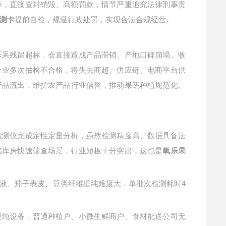
标，直接查封销毁、高额罚款，情节严重追究法律刑事责
提前自检，规避行政处罚，实现合法合规经营。
测卡
乐果残留超标，会直接造成产品滞销、产地口碑崩塌、收
企业多次抽检不合格，将失去商超、供应链、电商平台供
产品流出，维护农产品行业信誉，推动果蔬种植规范化、
检测仪完成定性定量分析，虽然检测精度高、数据具备法
储库房快速筛查场景，行业短板十分突出，这也是
氧乐果
液、茄子表皮、豆类纤维提纯难度大，单批次检测耗时
4
提纯设备，普通种植户、小微生鲜商户、食材配送公司无