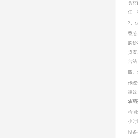
食材
任。
3、
香葱
购价
货资
合法
四、
传统
律效
农药
检测
小时
设备