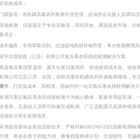
担采购成本；
门槛较高：有机磷高毒农药检测专业性强，必须持证化验人员调试仪
现场检测：仪器固定于专业实验室，田间采收、果蔬批发市场、生
重滞后；
成本偏高：专用萃取试剂、过滤提纯耗材价格昂贵，单次检测费用高
冠宇仪器制造（江苏）有限公司氧乐果农药残留检测解决方案
果蔬氧乐果违禁滥用、露天虫害过量用药、传统检测成本高、送检
有限公司立足江苏、全国，深耕高毒有机磷农药快速检测领域，专
，打造低成本、高精准、易操作的一站式氧乐果农残检测解决方
测卡
检测方案以氧乐果农药残留检测卡为核心载体，配套专用提取液、
业资质，无基础人员即可快速完成检测。广泛适配露天蔬菜种植基
现场执法等全使用场景。
采用改良胶体金免疫层析技术，严格对标
GB2763-2021国家
纤维、果皮杂质干扰能力强，微量残留精准识别，无假阳性、无漏