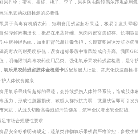
鲜果作物：蜜杏、柑橘、桃子、李子，果树防虫阶段偶尔违规施用氧
氧乐果农药残留检测的必要性
果属于高毒有机磷农药，短期食用残留超标果蔬，极易引发头晕呕
自然降解周期漫长，极易在果蔬纤维、果肉内部富集留存。长期微
伤中枢神经系统，加重肝肾代谢排毒负担，长期蓄积易诱发脏器病
磷高毒农药耐受度极低，误食超标果蔬中毒风险成倍升高。我国
GB
值，明确限制高毒农药使用品类。强化氧乐果农药残留检测，是守
，
适配基层大批量、常态化快速自检排
氧乐果农药残留胶体金检测卡
守护人体饮食健康
食用氧乐果残留超标的果蔬，会持续损伤人体神经系统，造成肢体
毒压力，形成性脏器损伤。敏感人群抵抗力弱，微量残留即可引发
市果蔬，从源头切断高毒残留污染链条，筑牢全民餐桌安全防线。
满足市场合规硬性要求
食品安全标准明确规定，蔬菜类作物氧乐果残留严格管控，多数生