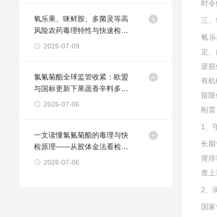
时令
氧乐果、咪鲜胺、多菌灵等高
三、
风险农药毒理特性与快速检测
氧乐
技术方法
2026-07-09
定、
逆损
氯氰菊酯全球监管收紧：欧盟
有机
与国标更新下果蔬香辛料多品
留限
类快检方案的策略
2026-07-06
刚需
1、
一文读懂氯氰菊酯的毒理与快
长期
检原理——从胶体金法看检测
卡的适用边界
肾排
2026-07-06
查上
2、
国家