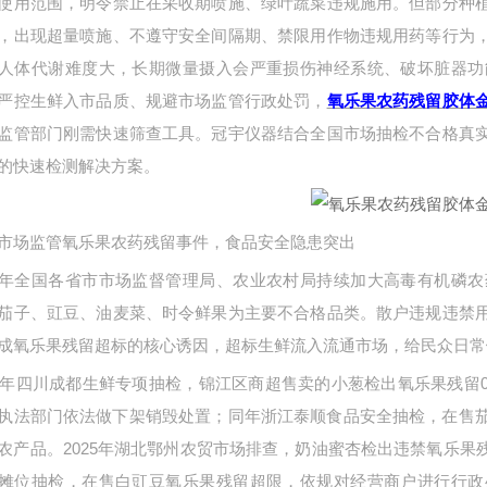
使用范围，明令禁止在采收期喷施、绿叶蔬菜违规施用。但部分种
，出现超量喷施、不遵守安全间隔期、禁限用作物违规用药等行为
人体代谢难度大，长期微量摄入会严重损伤神经系统、破坏脏器功
严控生鲜入市品质、规避市场监管行政处罚，
氧乐果农药残留胶体
监管部门刚需快速筛查工具。冠宇仪器结合全国市场抽检不合格真
的快速检测解决方案。
市场监管氧乐果农药残留事件，食品安全隐患突出
年全国各省市市场监督管理局、农业农村局持续加大高毒有机磷农
茄子、豇豆、油麦菜、时令鲜果为主要不合格品类。散户违规违禁
成氧乐果残留超标的核心诱因，超标生鲜流入流通市场，给民众日常
26年四川成都生鲜专项抽检，锦江区商超售卖的小葱检出氧乐果残留0.0
执法部门依法做下架销毁处置；同年浙江泰顺食品安全抽检，在售茄子氧
农产品。2025年湖北鄂州农贸市场排查，奶油蜜杏检出违禁氧乐
摊位抽检，在售白豇豆氧乐果残留超限，依规对经营商户进行行政