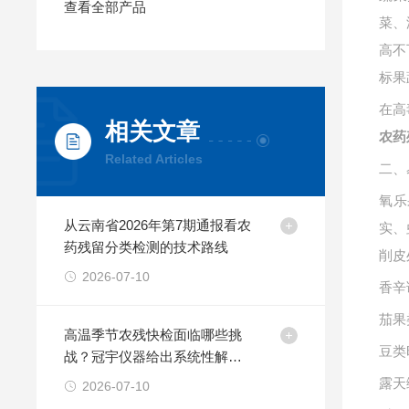
查看全部产品
菜、
高不
标果
在高
相关文章
农药
Related Articles
二、
氧乐
从云南省2026年第7期通报看农
实、
药残留分类检测的技术路线
削皮
2026-07-10
香辛
茄果
高温季节农残快检面临哪些挑
豆类
战？冠宇仪器给出系统性解决
方案
露天
2026-07-10