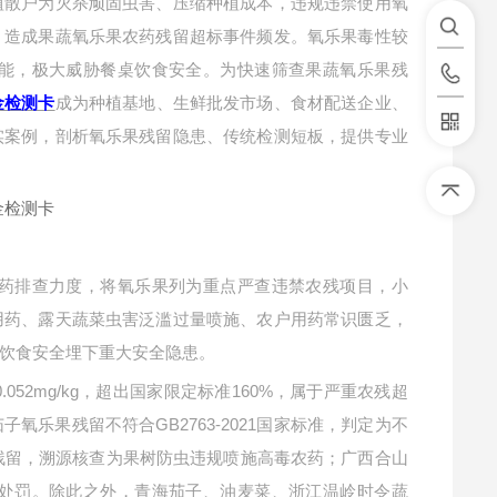
植散户为灭杀顽固虫害、压缩种植成本，违规违禁使用氧
，造成果蔬氧乐果农药残留超标事件频发。氧乐果毒性较
能，极大威胁餐桌饮食安全。为快速筛查果蔬氧乐果残
成为种植基地、生鲜批发市场、食材配送企业、
金检测卡
实案例，剖析氧乐果残留隐患、传统检测短板，提供专业
药排查力度，将氧乐果列为重点严查违禁农残项目，小
用药、露天蔬菜虫害泛滥过量喷施、农户用药常识匮乏，
饮食安全埋下重大安全隐患。
52mg/kg，超出国家限定标准160%，属于严重农残超
乐果残留不符合GB2763-2021国家标准，判定为不
果残留，溯源核查为果树防虫违规喷施高毒农药；广西合山
处罚。除此之外，青海茄子、油麦菜、浙江温岭时令蔬