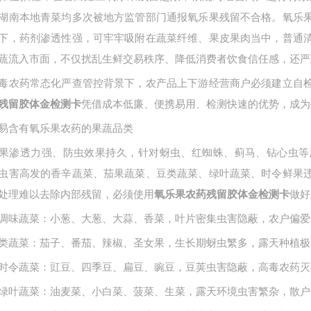
湖南本地青菜均多次被地方监管部门通报氧乐果残留不合格。氧乐
下，药剂渗透性强，可牢牢吸附在蔬菜纤维、果皮果肉当中，普通
蔬流入市面，不仅扰乱生鲜交易秩序、降低消费者饮食信任感，还严
毒农药常态化严查管控背景下，农产品上下游经营商户必须建立自
凭借成本低廉、便携易用、检测快速的优势，成为
残留胶体金检测卡
易含有氧乐果农药的果蔬品类
果渗透力强、防虫效果持久，针对蚜虫、红蜘蛛、蓟马、钻心虫等
虫害高发的香辛蔬菜、茄果蔬菜、豆类蔬菜、绿叶蔬菜、时令鲜果
处理难以去除内部残留，必须使用
做好
氧乐果农药残留胶体金检测卡
调味蔬菜：小葱、大葱、大蒜、香菜，叶片密集虫害隐蔽，农户偏爱
类蔬菜：茄子、番茄、辣椒、圣女果，生长期蚜虫繁多，露天种植极
时令蔬菜：豇豆、四季豆、扁豆、豌豆，豆荚虫害隐蔽，高毒农药灭
绿叶蔬菜：油麦菜、小白菜、菠菜、生菜，露天环境虫害繁杂，散户