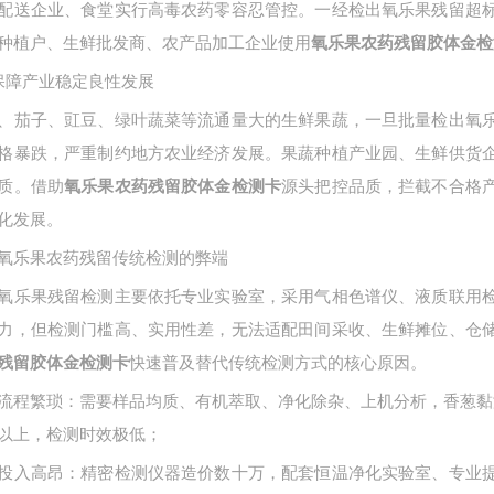
配送企业、食堂实行高毒农药零容忍管控。一经检出氧乐果残留超
种植户、生鲜批发商、农产品加工企业使用
氧乐果农药残留胶体金检
保障产业稳定良性发展
、茄子、豇豆、绿叶蔬菜等流通量大的生鲜果蔬，一旦批量检出氧
格暴跌，严重制约地方农业经济发展。果蔬种植产业园、生鲜供货
质。借助
源头把控品质，拦截不合格
氧乐果农药残留胶体金检测卡
化发展。
氧乐果农药残留传统检测的弊端
氧乐果残留检测主要依托专业实验室，采用气相色谱仪、液质联用
力，但检测门槛高、实用性差，无法适配田间采收、生鲜摊位、仓
快速普及替代传统检测方式的核心原因。
残留胶体金检测卡
流程繁琐：需要样品均质、有机萃取、净化除杂、上机分析，香葱黏
以上，检测时效极低；
投入高昂：精密检测仪器造价数十万，配套恒温净化实验室、专业