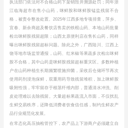
执法部门依法对不合格山药下架销毁并溯源处罚；同年浙
江临海超市在售小山药，咪鲜胺和咪鲜胺锰盐残留不合
格，被责令整改处置。2025年江西多地专项排查，萍乡、
宜春、新余商超及餐饮店售卖的铁棍山药、本地山药批量
检出咪鲜胺残留超限；山西太原便利店在售长山药，同样
曝出咪鲜胺残留超标问题。除此之外，广西陆川、江西上
饶等地市场监管通报，山药、红米椒等果蔬多次检出咪鲜
胺不合格，其中山药是咪鲜胺残留超标重灾区。多数种植
户在山药种植生长期频繁喷施抑菌，采收后仓储环节再次
使用药剂浸泡保鲜，双重用药导致残留堆积，加上咪鲜胺
吸附性强，牢牢留存于根茎纤维内部，普通清水冲洗、削
皮处理难以去除残留。大量超标果蔬流入市面，不仅扰乱
生鲜交易秩序，还降低消费者饮食信任感，制约生鲜农产
品行业规范化发展。
在常态化高压抽检管控下，农产品上下游商户必须建立自