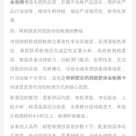
源头把控品质，拦截不合格产品流出，维护农产
金检测卡
品行业信誉，推动生鲜种植、储运产业规范化、标准化发
展。
四、咪鲜胺农药残留传统检测的弊端
传统咪鲜胺残留检测主要依托专业实验室，采用液相色谱
仪、液质联用检测仪完成定性定量分析，虽然检测精度
高、数据具备法律效力，但检测门槛高、实用性差，无法
适配田间采收、生鲜摊位、冷链仓储库房快速筛查场景，
行业短板十分突出，这也是
咪鲜胺农药残留胶体金检测卡
快速普及替代传统检测方式的核心原因。
检测流程繁琐：需要样品均质、有机萃取、净化除杂、上
机分析，根茎蔬菜泥沙杂质、水果糖分提纯难度大，单批
次检测耗时
4小时以上，检测时效极低；
设备投入高昂：精密检测仪器造价数十万，配套恒温净化
实验室、专业提纯设备，普通种植户、冷链仓储商户、小