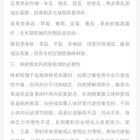
瓜果类农作物：冬瓜、南瓜、甜瓜、哈密瓜，果皮厚实易
滋生霉菌，挂果期及仓储期双重用药；
浆果类果蔬：草莓、葡萄、蓝莓、番茄，果肉软糯易腐
烂，生长期喷施药剂预防炭疽病；
菌菇类食材：香菇、平菇、杏鲍菇，培育环境潮湿，极易
感染真菌，培育全程定期喷施咪鲜胺。
三、咪鲜胺农药残留检测的必要性
咪鲜胺属于低毒咪唑类杀菌剂，短期少量食用不会引发急
性中毒，但药剂分子结构稳定、自然降解周期长，极易在
果蔬表皮及果肉纤维内富集留存。长期微量摄入咪鲜胺残
留超标的果蔬，会持续加重人体肝肾代谢排毒负担，干扰
人体内分泌调节机能，容易出现肠胃不适、消化不良、身
体乏力等慢性不适，长期蓄积还会弱化人体免疫力。老
人、儿童、孕妇等体质敏感人群抵抗力薄弱，身体代谢能