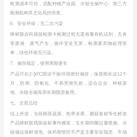
检测成本可控，适配种植产业园、冷链仓储中心、第三方
检测机构常态化风控排查。
6、安全环保，无二次污染
咪鲜胺农药残留检测卡检测过程无需有毒有机试剂，无有
害废液、废气产生，操作安全无害，检测废弃物处理简
单，绿色环保无污染。
7、储存稳定，使用周期更长
产品可在
2-30℃阴凉干燥环境密封储存，保质期长达12个
月，防潮、防氧化、不易受潮失效，适合企业、种植基
地、冷链仓储库房长期囤货备用。
七、文章总结
综上所述，当前根茎蔬菜、热带水果、菌菇食材等生鲜农
产品咪鲜胺残留超标事件频发，生长期抑菌过量喷施、冷
链储运保鲜浸泡、休药期管控不严是主要安全隐患，市场