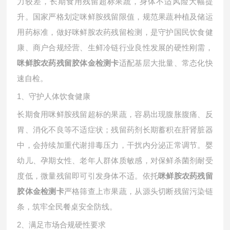
力较差，长期食用残留超标果蔬，身体不适风险大幅提
升。国家严格划定咪鲜胺残留限值，规范果蔬种植及储运
用药标准，做好咪鲜胺农药残留检测，是守护国民饮食健
康、商户合规经营、生鲜冷链行业良性发展的硬性刚需，
适配基层大批量、常态化快
咪鲜胺农药残留胶体金检测卡
速自检。
1、守护人体饮食健康
长期食用咪鲜胺残留超标的果蔬，容易出现腹胀腹痛、反
胃、消化不良等不适症状；残留药剂长期蓄积在肝肾脏器
中，会持续加重代谢排毒压力，干扰内分泌正常调节。婴
幼儿、孕期女性、老年人群体质敏感，对保鲜杀菌剂耐受
度低，微量残留即可引发身体不适。依托
咪鲜胺农药残留
严格筛查上市果蔬，从源头切断残留污染链
胶体金检测卡
条，筑牢全民餐桌安全防线。
2、满足市场合规硬性要求