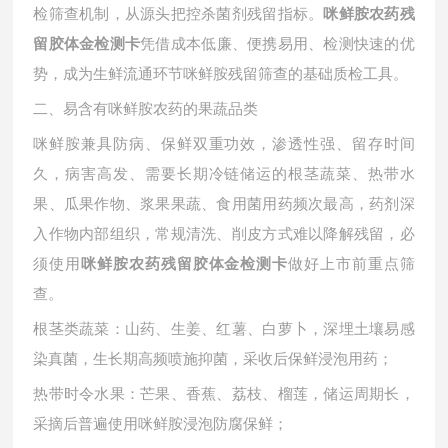
检筛查机制，从源头把控杀菌剂残留指标。
咪鲜胺农药残
凭借成本低廉、便携易用、检测快速的优
留胶体金检测卡
势，成为生鲜流通环节咪鲜胺残留筛查的基础质检工具。
二、易含有咪鲜胺农药的果蔬品类
咪鲜胺兼具防病、保鲜双重功效，渗透性强、留存时间
久，病害高发、需要长期冷链储运的根茎蔬菜、热带水
果、瓜果作物、浆果果蔬、食用菌用药频次最高，药剂深
入作物内部组织，常规清洗、削皮方式难以降解残留，必
须使用
做好上市前重点筛
咪鲜胺农药残留胶体金检测卡
查。
根茎类蔬菜：山药、生姜、红薯、白萝卜，深埋土壤易感
染真菌，生长期高频喷施抑菌，采收后保鲜浸泡用药；
热带时令水果：芒果、香蕉、荔枝、榴莲，储运周期长，
采摘后普遍使用咪鲜胺浸泡防腐保鲜；