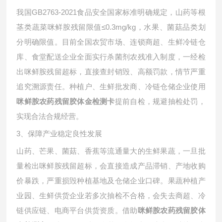
我国
GB2763-2021食品安全国家标准明确规定，山药等根
茎类蔬菜咪鲜胺残留限值≤0.3mg/kg，水果、菌菇品类划
分明确限值。目前全国农贸市场、连锁商超、生鲜冷链仓
库、食堂配送企业全面实行杀菌剂农残准入制度，一经检
出咪鲜胺残留超标，直接查封销毁、高额罚款，情节严重
追究溯源责任。种植户、生鲜批发商、冷链仓储企业使用
提前自检，规避抽检处罚，
咪鲜胺农药残留胶体金检测卡
实现合法合规经营。
3、保障产业稳定良性发展
山药、芒果、菌菇、香蕉等流通量大的生鲜果蔬，一旦批
量检出咪鲜胺残留超标，会直接造成产品滞销、产地收购
价暴跌，严重损毁种植基地及仓储企业口碑。果蔬种植产
业园、生鲜供货企业若多次抽检不合格，会失去商超、冷
链供应链、电商平台供货资质。借助
咪鲜胺农药残留胶体