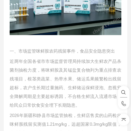
一、市场监管咪鲜胺农药残留事件，食品安全隐患突出
近两年全国各省市市场监督管理局持续加大生鲜农产品杀
菌剂抽检力度，将咪鲜胺及其锰盐复合物列为重点排查农
残项目，根茎类蔬菜、热带水果、储运瓜果频繁检出残留
超标，农户生长期过量施药、生鲜储运保鲜浸泡、忽视安
全降解周期是主要超标诱因，不合格生鲜流入流通市场，
给民众日常饮食安全埋下长期隐患。
2026年新疆和静县市场监管抽检，生鲜店售卖的山药检出
咪鲜胺残留实测值1.21mg/kg，远超国家0.3mg/kg限值，