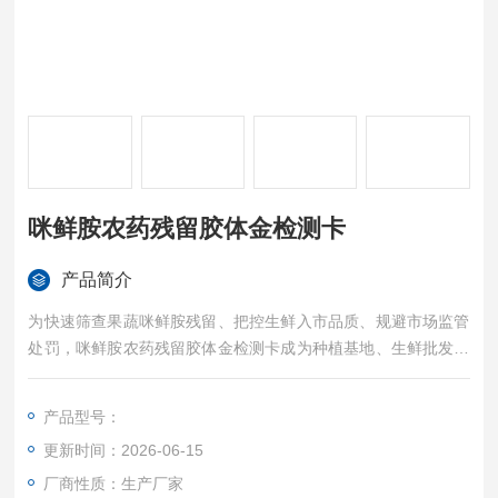
咪鲜胺农药残留胶体金检测卡
产品简介
为快速筛查果蔬咪鲜胺残留、把控生鲜入市品质、规避市场监管
处罚，咪鲜胺农药残留胶体金检测卡成为种植基地、生鲜批发市
场、冷链仓储企业、基层监管部门刚需快速筛查工具。冠宇仪器
结合全国市场抽检不合格真实案例，剖析咪鲜胺残留隐患、传统
产品型号：
检测短板，提供专业合规的快速检测解决方案。
更新时间：2026-06-15
厂商性质：生产厂家