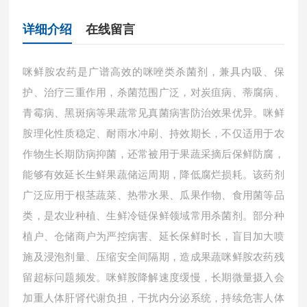
详细介绍
在线留言
咪鲜胺农药是广谱高效的咪唑类杀菌剂，兼具内吸、保
护、治疗三重作用，杀菌范围广泛，对炭疽病、蒂腐病、
青霉病、黑斑病等果蔬常见真菌病害防治效果优异。咪鲜
胺理化性质稳定、耐雨水冲刷、持效期长，不仅适用于农
作物生长期防病抑菌，还常被用于果蔬采摘后保鲜防腐，
能够有效延长生鲜果蔬储运周期，降低腐烂损耗。该药剂
广泛应用于根茎蔬菜、热带水果、瓜果作物、食用菌等品
类，是农业种植、生鲜冷链保鲜领域常用杀菌剂。部分种
植户、仓储商户为严控病害、延长保鲜时长，盲目加大喷
施及浸泡剂量、压缩安全间隔期，造成果蔬咪鲜胺农药残
留超标问题频发。咪鲜胺降解速度缓慢，长期微量摄入会
加重人体肝肾代谢负担，干扰内分泌系统，持续危害人体