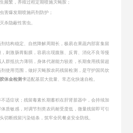
生频繁，养殖过程定期喷施灭蝇胺；
虫害爆发期喷施药剂防护；
灭杀隐蔽性害虫。
药剂结构稳定、自然降解周期长，极易在果蔬内部富集留
担，刺激肠胃黏膜，容易出现腹胀、反胃、消化不良等慢
感人群抵抗力薄弱，身体代谢能力较差，长期食用残留超
药剂使用范围，做好灭蝇胺农药残留检测，是守护国民饮
适配基层大批量、常态化快速自检。
胶体金检测卡
等不适症状；残留毒素长期蓄积在肝肾脏器中，会持续加
群体质敏感，对调节剂类农药耐受度低，微量残留即可引
头切断残留污染链条，筑牢全民餐桌安全防线。