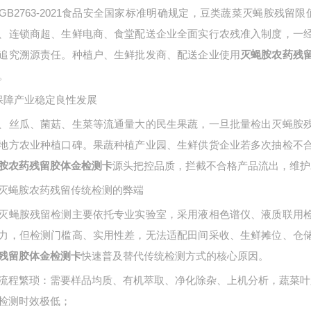
GB2763-2021食品安全国家标准明确规定，豆类蔬菜灭蝇胺残留限值
、连锁商超、生鲜电商、食堂配送企业全面实行农残准入制度，一
追究溯源责任。种植户、生鲜批发商、配送企业使用
灭蝇胺农药残
。
保障产业稳定良性发展
、丝瓜、菌菇、生菜等流通量大的民生果蔬，一旦批量检出灭蝇胺
地方农业种植口碑。果蔬种植产业园、生鲜供货企业若多次抽检不
源头把控品质，拦截不合格产品流出，维护
胺农药残留胶体金检测卡
灭蝇胺农药残留传统检测的弊端
灭蝇胺残留检测主要依托专业实验室，采用液相色谱仪、液质联用
力，但检测门槛高、实用性差，无法适配田间采收、生鲜摊位、仓
快速普及替代传统检测方式的核心原因。
残留胶体金检测卡
流程繁琐：需要样品均质、有机萃取、净化除杂、上机分析，蔬菜叶
检测时效极低；