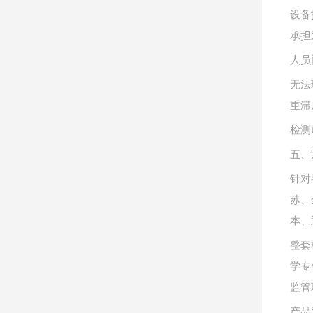
设备
承担
人员
无法
重滞
检测
五、
针对
苏、
本、
整套
学专
监管
产品