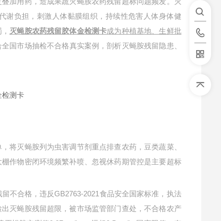
复叠加用药，造成果蔬灭蝇胺农药残留超标问题频发。灭
代谢负担，刺激人体黏膜组织，持续性危害人体身体健
罚，
成为种植基地、生鲜批
灭蝇胺农药残留胶体金检测卡
合全国市场抽检不合格真实案例，剖析灭蝇胺残留隐患、
单，将灭蝇胺列为虫害调节剂重点排查农药，豆类蔬菜、
大棚作物密闭环境频繁补喷、忽视休药期管控是主要超标
不合格，违反GB2763-2021食品安全国家标准，执法
检出灭蝇胺残留超限，被市场监管部门查处，不合格农产