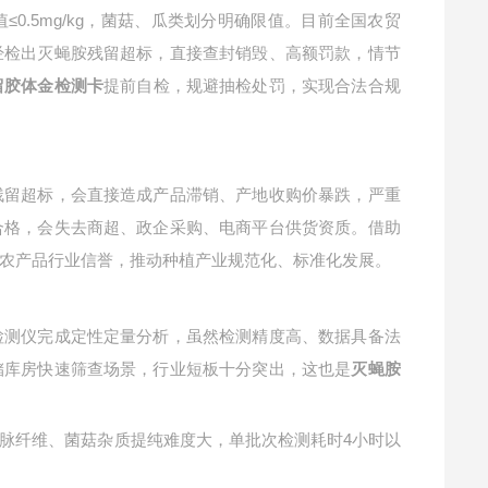
≤0.5mg/kg，菌菇、瓜类划分明
确
。目前全国农贸
限值
经检出灭蝇胺残留超标，直接查封销毁、高额罚款，情节
提前自检，规避抽检处罚，实现合法合规
留胶体金检测卡
残留超标，会直接造成产品滞销、产地收购价暴跌，严重
合格，会失去商超、政企采购、电商平台供货资质。借助
农产品行业信誉，推动种植产业规范化、标准化发展。
检测仪完成定性定量分析，虽然检测精度高、数据具备法
储库房快速筛查场景，行业短板十分突出，这也是
灭蝇胺
脉纤维、菌菇杂质提纯难度大，单批次检测耗时
4小时以