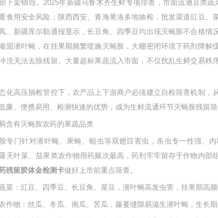
部下架销毁。2025年新疆乌鲁木齐生鲜专项排查，市面流通豆类蔬菜灭蝇胺
重食用安全风险；陕西西安、青海果洛多地抽检，批发渠道豇豆、
凤、新疆库尔勒通报显示，长豆角、四季豆均出现灭蝇胺不合格情
顽固潜叶蝇，在挂果期频繁喷施灭蝇胺，大棚密闭环境下药剂降解
冲洗无法去除残留。大量超标果蔬流入市面，不仅扰乱生鲜交易秩
态化高压抽检管控下，农产品上下游商户必须建立自检筛查机制，
低廉、便携易用、检测快速的优势，成为生鲜流通环节灭蝇胺残留筛
易含有灭蝇胺农药的果蔬品类
胺专门针对潜叶蝇、果蝇、蛆虫等双翅目害虫，杀虫专一性强、内
露天叶菜、茄果类农作物用药频次最高，药剂牢牢留存于作物内部
做好上市前重点筛查。
药残留胶体金检测卡
蔬菜：豇豆、四季豆、长豆角、菜豆，潜叶蝇高发虫害，挂果期高频
农作物：丝瓜、冬瓜、南瓜、苦瓜，藤蔓缝隙易滋生潜叶蝇，生长期