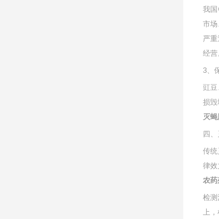
我国
市场
严重
经营
3、
豇豆
损毁
灭蝇
四、
传统
律效
农药
检测
上，