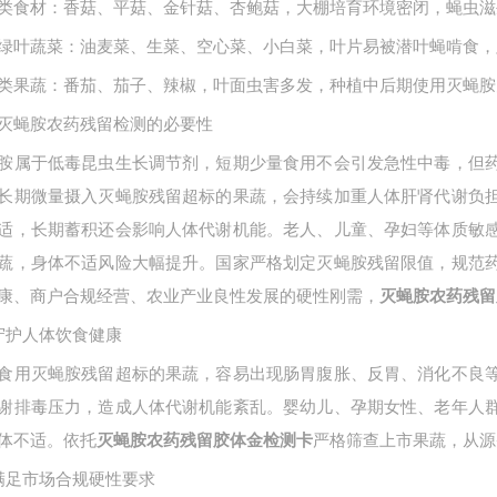
类食材：香菇、平菇、金针菇、杏鲍菇，大棚培育环境密闭，蝇虫滋
绿叶蔬菜：油麦菜、生菜、空心菜、小白菜，叶片易被潜叶蝇啃食，
类果蔬：番茄、茄子、辣椒，叶面虫害多发，种植中后期使用灭蝇胺
灭蝇胺农药残留检测的必要性
胺属于低毒昆虫生长调节剂，短期少量食用不会引发急性中毒，但
长期微量摄入灭蝇胺残留超标的果蔬，会持续加重人体肝肾代谢负
适，长期蓄积还会影响人体代谢机能。老人、儿童、孕妇等体质敏
蔬，身体不适风险大幅提升。国家严格划定灭蝇胺残留限值，规范
康、商户合规经营、农业产业良性发展的硬性刚需，
灭蝇胺农药残留
守护人体饮食健康
食用灭蝇胺残留超标的果蔬，容易出现肠胃腹胀、反胃、消化不良
谢排毒压力，造成人体代谢机能紊乱。婴幼儿、孕期女性、老年人
体不适。依托
严格筛查上市果蔬，从源
灭蝇胺农药残留胶体金检测卡
满足市场合规硬性要求