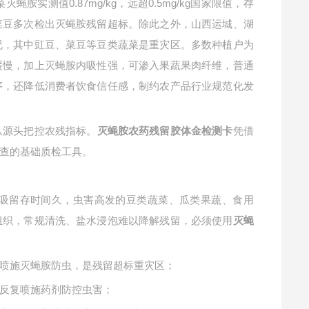
实测值0.87mg/kg，远超0.5mg/kg国家限值，存
菜豆多次检出灭蝇胺残留超标。除此之外，山西运城、湖
况，其中豇豆、菜豆等豆类蔬菜是重灾区。多数种植户为
缓慢，加上灭蝇胺内吸性强，可渗入果蔬果肉纤维，普通
序，还降低消费者饮食信任感，制约农产品行业规范化发
从源头把控农残指标。
凭借
灭蝇胺农药残留胶体金检测卡
查的基础质检工具。
吸留存时间久，虫害高发的豆类蔬菜、瓜类果蔬、食用
组织，常规清洗、盐水浸泡难以降解残留，必须使用
灭蝇
喷施灭蝇胺防虫，是残留超标重灾区；
反复喷施药剂防控虫害；