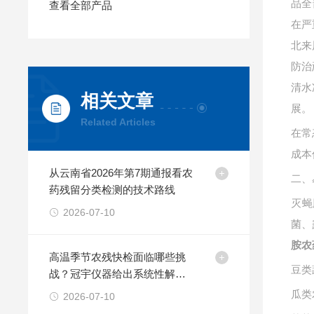
品全
查看全部产品
在严
北来
防治
清水
相关文章
展。
Related Articles
在常
成本
从云南省2026年第7期通报看农
二、
药残留分类检测的技术路线
灭蝇
2026-07-10
菌、
胺农
高温季节农残快检面临哪些挑
豆类
战？冠宇仪器给出系统性解决
方案
瓜类
2026-07-10