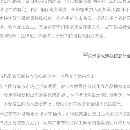
物虫蛀损耗，盲目加大喷施浓度、缩短安全采收间隔期、生长期反
理化性质稳定、自然降解速度缓慢，长期微量摄入会加重人体肝肾
为快速筛查果蔬灭蝇胺残留、把控生鲜入市品质、规避市场监管处
场、食材配送企业、基层监管部门刚需快速筛查工具
。冠宇仪器结
检测短板，提供冠宇仪器专业合规的快速检测解决方案。
市场监管灭蝇胺农药残留事件，食品安全隐患突出
年全国各省市市场监督管理局、农业农村局持续优化农产品抽检清
、食用菌频繁检出灭蝇胺残留超标，农户潜叶蝇爆发期过量用药、
，不合格生鲜流入流通市场，给民众日常饮食安全埋下长期隐患。
24年江苏苏州常熟市市场监管抽检，本地蔬菜店在售豇豆检出灭蝇胺残留
依法溯源整改并处罚；同年广东东莞两家生鲜菜档售卖的豇豆先后