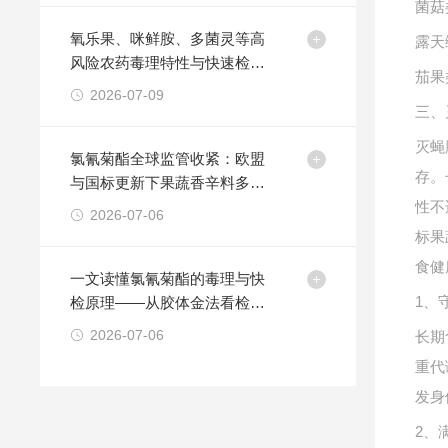
菌菇
氧乐果、咪鲜胺、多菌灵等高
露天
风险农药毒理特性与快速检测
茄果
技术方法
2026-07-09
三、
灭蝇
氯氰菊酯全球监管收紧：欧盟
存。
与国标更新下果蔬香辛料多品
类快检方案的策略
性不
2026-07-06
标果
食健
一文读懂氯氰菊酯的毒理与快
1、
检原理——从胶体金法看检测
卡的适用边界
2026-07-06
长期
重代
发身
2、