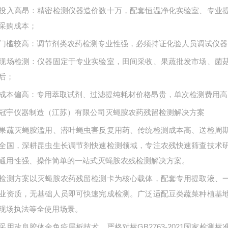
投入高昂：精密检测仪器造价数十万，配套恒温净化实验室、专业
采购成本；
门槛较高：调节剂类农药检测专业性强，必须持证化验人员调试仪器
现场检测：仪器固定于专业实验室，田间采收、果蔬批发市场、菌
后；
成本偏高：专用萃取试剂、过滤提纯耗材价格昂贵，单次检测费用高
冠宇仪器制造（江苏）有限公司灭蝇胺农药残留检测解决方案
果蔬灭蝇胺滥用、潜叶蝇虫害反复用药、传统检测成本高、送检周
全国，深耕昆虫生长调节剂快速检测领域，专注农残快速筛查技术
通用性强、操作简单的一站式灭蝇胺农残检测解决方案。
检测方案以灭蝇胺农药残留检测卡为核心载体，配套专用提取液、
业资质，无基础人员即可快速完成检测。广泛适配豆类蔬菜种植基
现场执法等全使用场景。
采用改良胶体金免疫层析技术，严格对标
GB2763-2021国家