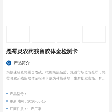
恶霉灵农药残留胶体金检测卡
产品简介
为快速筛查恶霉灵农残、把控果蔬品质、规避市场监管处罚，恶
霉灵农药残留胶体金检测卡成为种植基地、生鲜批发市场、育苗
基地、基层监管部门主流快速筛查工具。冠宇仪器结合全国市场
抽检不合格真实案例，剖析恶霉灵残留隐患、传统检测短板，提
产品型号：
供专业合规的快速检测解决方案。
更新时间：2026-06-15
厂商性质：生产厂家