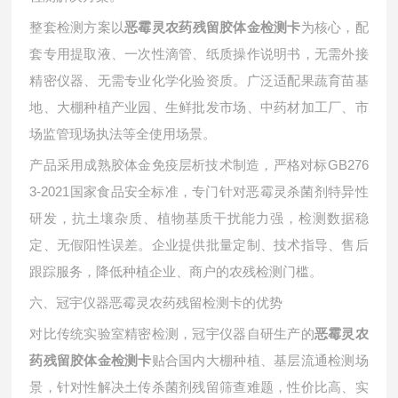
整套检测方案以
为核心，配
恶霉灵农药残留胶体金检测卡
套专用提取液、一次性滴管、纸质操作说明书，无需外接
精密仪器、无需专业化学化验资质。广泛适配果蔬育苗基
地、大棚种植产业园、生鲜批发市场、中药材加工厂、市
场监管现场执法等全使用场景。
产品采用成熟胶体金免疫层析技术制造，严格对标
GB276
3-2021国家食品安全标准，专门针对恶霉灵杀菌剂特异性
研发，抗土壤杂质、植物基质干扰能力强，检测数据稳
定、无假阳性误差。企业提供批量定制、技术指导、售后
跟踪服务，降低种植企业、商户的农残检测门槛。
六、冠宇仪器恶霉灵农药残留检测卡的优势
对比传统实验室精密检测，冠宇仪器自研生产的
恶霉灵农
贴合国内大棚种植、基层流通检测场
药残留胶体金检测卡
景，针对性解决土传杀菌剂残留筛查难题，性价比高、实