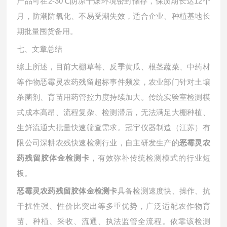
产品可在
2-30℃阴凉干燥环境密封储存，保质期长达12个
月，防潮防氧化、不易受潮失效，适合企业、种植基地长
期批量囤货备用。
七、文章总结
综上所述，目前大棚草莓、反季黄瓜、根茎蔬菜、中药材
等作物恶霉灵农药残留超标事件频发，农业部门针对土壤
杀菌剂、育苗用药管控力度持续加大。传统实验室检测模
式成本高昂、流程复杂、检测滞后，无法满足大棚种植、
生鲜流通大批量快速筛查需求。冠宇仪器制造（江苏）有
限公司深耕农残快速检测行业，自主研发生产的
恶霉灵农
，有效弥补传统检测模式的行业短
药残留胶体金检测卡
板。
具备检测速度快、操作、抗
恶霉灵农药残留胶体金检测卡
干扰性强、性价比突出等多重优势，广泛适配农作物育
苗、种植、采收、流通、执法监管全流程。依靠该检测