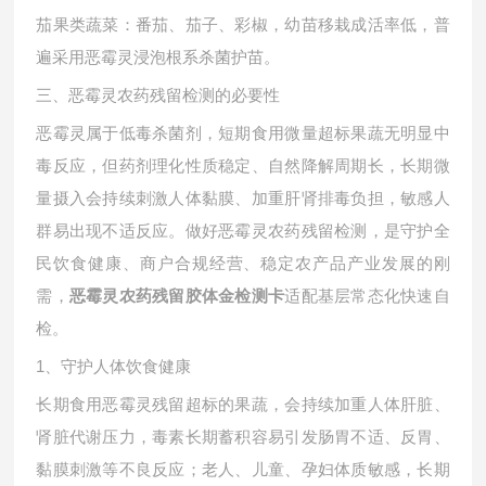
茄果类蔬菜：番茄、茄子、彩椒，幼苗移栽成活率低，普
遍采用恶霉灵浸泡根系杀菌护苗。
三、恶霉灵农药残留检测的必要性
恶霉灵属于低毒杀菌剂，短期食用微量超标果蔬无明显中
毒反应，但药剂理化性质稳定、自然降解周期长，长期微
量摄入会持续刺激人体黏膜、加重肝肾排毒负担，敏感人
群易出现不适反应。做好恶霉灵农药残留检测，是守护全
民饮食健康、商户合规经营、稳定农产品产业发展的刚
需，
适配基层常态化快速自
恶霉灵农药残留胶体金检测卡
检。
1、守护人体饮食健康
长期食用恶霉灵残留超标的果蔬，会持续加重人体肝脏、
肾脏代谢压力，毒素长期蓄积容易引发肠胃不适、反胃、
黏膜刺激等不良反应；老人、儿童、孕妇体质敏感，长期