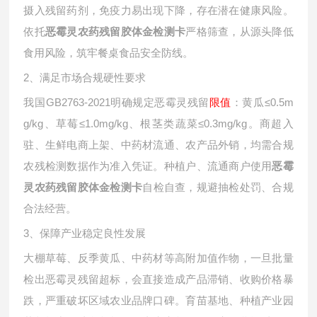
摄入残留药剂，免疫力易出现下降，存在潜在健康风险。
依托
严格筛查，从源头降低
恶霉灵农药残留胶体金检测卡
食用风险，筑牢餐桌食品安全防线。
2、满足市场合规硬性要求
我国
GB2763-2021明确规定恶霉灵残留
限值
：黄瓜
≤0.5m
g/kg、草莓≤1.0mg/kg、根茎类蔬菜≤0.3mg/kg。商超入
驻、生鲜电商上架、中药材流通、农产品外销，均需合规
农残检测数据作为准入凭证。种植户、流通商户使用
恶霉
自检自查，规避抽检处罚、合规
灵农药残留胶体金检测卡
合法经营。
3、保障产业稳定良性发展
大棚草莓、反季黄瓜、中药材等高附加值作物，一旦批量
检出恶霉灵残留超标，会直接造成产品滞销、收购价格暴
跌，严重破坏区域农业品牌口碑。育苗基地、种植产业园