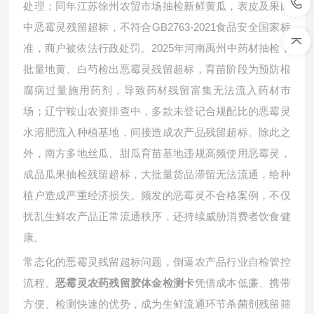
处理；同年江苏徐州农贸市场抽检新鲜黄瓜，表皮及果肉
中恶霉灵残留超标，不符合GB2763-2021食品安全国家标
准，商户被依法行政处罚。2025年河南禹州中药材抽检，
批量地黄、白芍检出恶霉灵残留超标，育苗阶段为预防根
腐病过量施用药剂，导致药材残留富集无法流入药材市
场；辽宁鞍山农资排查中，多款未登记合规配比的恶霉灵
水溶肥流入种植基地，间接造成农产品残留超标。除此之
外，南方多地丝瓜、甜瓜育苗基地违规高频使用恶霉灵，
成品瓜果抽检残留超标，大批量货品滞留无法流通，给种
植户造成严重经济损失。频发的恶霉灵不合格案例，不仅
扰乱生鲜农产品正常流通秩序，还持续威胁消费者饮食健
康。
常态化的恶霉灵残留超标问题，倒逼农产品行业自检管控
流程。
凭借成本低廉、携带
恶霉灵农药残留胶体金检测卡
方便、检测快速的优势，成为生鲜流通环节杀菌剂残留筛