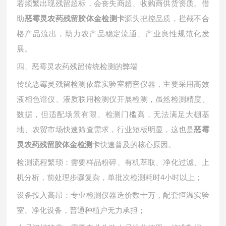
若频繁出现残留超标，会丧失商超、收购商供货资质。借
助
源头把控品质，拦截不合
恶霉灵农药残留胶体金检测卡
格产品流出，助力农产品稳定流通、产业良性规范化发
展。
四、恶霉灵农药残留传统检测的弊端
传统恶霉灵残留检测依靠实验室精密仪器，主要采用高效
液相色谱仪、液质联用检测仪开展检测，虽然检测精度、
数据，但适配场景有限、检测门槛高，无法满足大棚基
地、农贸市场快速筛查需求，行业短板明显，这也是
恶霉
快速普及的核心原因。
灵农药残留胶体金检测卡
检测流程繁琐：需要样品粉碎、有机萃取、净化过滤、上
机分析，前处理步骤复杂，单批次检测耗时
4小时以上；
设备投入高昂：专业检测仪器造价数十万，配套恒温实验
室、净化设备，普通种植户无力承担；