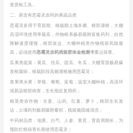
查质检工具。
二、易含有恶霉灵农药的果蔬品类
恶霉灵多用于育苗期、移栽期土壤杀菌、根部灌根，大棚
高湿环境使用率最高，作物根系极易吸附富集药剂，自然
降解速度缓慢，根部发达、大棚种植类作物残留风险最
高，必须使用
重点筛查。
恶霉灵农药残留胶体金检测卡
瓜果类蔬菜：黄瓜、丝瓜、甜瓜、冬瓜，大棚育苗极易爆
发根腐病，移栽阶段高频灌根施用恶霉灵；
浆果类水果：草莓、葡萄、蓝莓，温室大棚种植，高湿环
境易染根部病害，生长期反复用药；
根茎类农作物：生姜、山药、红薯、萝卜，根部生长发
达，土壤药剂极易吸附蓄积，残留顽固难清洗；
中药材品类：地黄、白芍、人参、黄芪，育苗周期长，为
预防烂根病害长期使用恶霉灵；