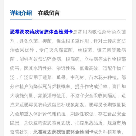
详细介绍
在线留言
是常用内吸性杂环类杀菌
恶霉灵农药残留胶体金检测卡
剂，具备杀菌、抑菌、促生根多重作用，针对土传病害防
治效果优异，专门灭杀腐霉菌、丝核菌、镰刀菌等致病
菌，能够有效预防猝倒病、根腐病、立枯病等农作物根部
病害。因其水溶性好、渗透性强、低毒高效、适配作物广
泛，广泛应用于蔬菜、瓜果、中药材、苗木花卉种植。部
分种植户为降低死苗烂根概率、提升作物成活率，盲目加
大喷施剂量、频繁灌根使用、不遵守安全采收间隔期，造
成果蔬恶霉灵农药残留超标现象频发。恶霉灵长期微量摄
入会加重人体肝肾代谢负担，刺激性较强，存在食品安全
隐患。为快速筛查恶霉灵农残、把控果蔬品质、规避市场
监管处罚，
成为种植基地、
恶霉灵农药残留胶体金检测卡