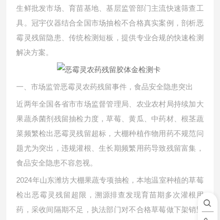
生鲜批发市场、育苗基地、基层监管部门主流快速筛查工
具。冠宇仪器结合全国市场抽检不合格真实案例，剖析恶
霉灵残留隐患、传统检测短板，提供专业合规的快速检测
解决方案。
一、市场监管恶霉灵农药残留事件，食品安全隐患突出
近两年全国各省市市场监督管理局、农业农村局持续加大
果蔬杀菌剂残留抽检力度，草莓、黄瓜、中药材、根茎蔬
菜频繁检出恶霉灵残留超标，大棚种植作物用药不规范问
题尤为突出，违规灌根、生长期频繁用药导致残留富集，
食品安全隐患不容忽视。
2024年山东潍坊大棚果蔬专项抽检，本地温室种植的草莓
检出恶霉灵残留超限，溯源排查发现育苗期多次灌根用
药，采收间隔期不足，执法部门对不合格草莓做下架销毁