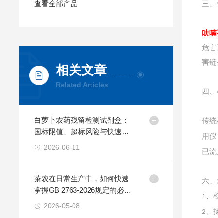
查看全部产品
三、
呋喃
危害
害链
相关文章
Related Articles
四、
白萝卜农药残留检测试剂盒：
传统
国标限值、超标风险与快速检
用仪
测方案
2026-06-11
已流
茶农在日常生产中，如何快速
六、
掌握GB 2763-2026规定的必检
、
1
农药残留项目？
2026-05-08
、
2