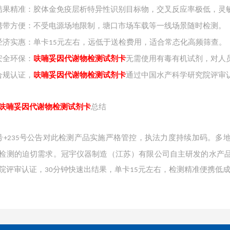
结果精准：胶体金免疫层析特异性识别目标物，交叉反应率极低，灵
携带方便：不受电源场地限制，塘口市场车载等一线场景随时检测。
经济实惠：单卡
元左右，远低于送检费用，适合常态化高频筛查。
15
安全环保：
呋喃妥因代谢物检测试剂卡
无需使用有毒有机试剂，对人
合规认证，
呋喃妥因代谢物检测试剂卡
通过中国水产科学研究院评审
呋喃妥因代谢物检测试剂卡
总结
号
号公告对此检测产品实施严格管控，执法力度持续加码。多
+235
检测的迫切需求。冠宇仪器制造（江苏）有限公司自主研发的水产
院评审认证，
分钟快速出结果，单卡
元左右，检测精准便携低
30
15