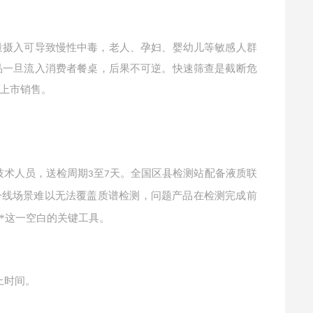
量摄入可导致慢性中毒，老人、孕妇、婴幼儿等敏感人群
品一旦流入消费者餐桌，后果不可逆。快速筛查是截断危
上市销售。
技术人员，送检周期
至
天。全国区县检测站配备液质联
3
7
一线场景难以无法覆盖质谱检测，问题产品在检测完成前
*这一空白的关键工具。
上时间。