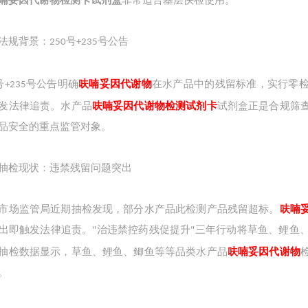
喃妥因代谢物检测卡试剂盒
非常适合基层快检使用。
法规背景：
号
号公告
250
+235
号
号公告明确
呋喃妥因代谢物
在水产品中的残留标准，实行零
+235
发法律追责。水产品
呋喃妥因代谢物检测试剂卡
试剂盒正是合规筛
品安全的重点监管对象。
抽检现状：违禁残留问题突出
市场监管局近期抽检发现，部分水产品此检测产品残留超标。
呋喃
出即触发法律追责。
治违禁控药残促提升
三年行动将草鱼、鲤鱼
"
"
抽检数据显示，草鱼、鲤鱼、鲫鱼等等品类水产品
呋喃妥因代谢物
。