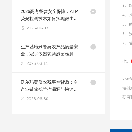
、
3
2026高考餐饮安全保障：ATP
、
4
荧光检测技术如何实现微生物
、
5
污染即时管控
2026-06-03
、
6
、
7
生产基地到餐桌农产品质量安
全，冠宇仪器农药残留检测仪
全程护航
七、
2026-03-11
250
沃尔玛黄瓜农残事件背后：全
快速
产业链农残管控漏洞与快速检
测技术应用价值
研究
2026-06-30