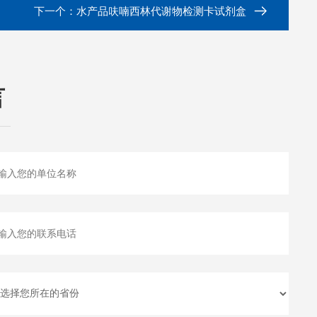
下一个：
水产品呋喃西林代谢物检测卡试剂盒
言