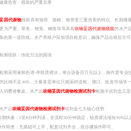
健康危害：残留的严重后果
妥因代谢物
残留具有致癌、致畸、致突变三重危害的特点。长期微
更为严重。草鱼、鲤鱼、鲫鱼等等
具有
呋喃妥因代谢物残留
的
水产
条的第一道防线。水产养殖户应加强自检意识，确保产品合格后方可
检测现状：传统方法的困境
检测采用液相色谱
串联质谱法，单台设备百万元以上，操作需专业
-
的比例不足
，大量基层单位只能采样送检。塘口、批发市场等
30%
入消费者餐桌。水产品
呋喃妥因代谢物检测试剂卡
检测卡试剂盒正是
水产品
呋喃妥因代谢物检测试剂卡
试剂盒七大核心优势
检测快速：
至
分钟判读，全流程
分钟搞定，较质谱法缩短
以
5
8
30
90%
操作简便：无基础可上手，配套试剂齐全，按步骤操作即可。