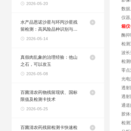
果安全防线
2026-05-20
数据
仪器尺
水产品恩诺沙星与环丙沙星残
箱仪
留检测：高风险品种识别与胶
酶抑
体金法原理
2026-05-14
检测
波长范
真假肉乱象的治理经验：他山
检测
之石，可以攻玉
零点
2026-05-08
光电
透射
百菌清农药物残留现状、国标
透射
限值及检测卡技术
通道
2026-05-25
胶体
检测
百菌清农药残留检测卡快速检