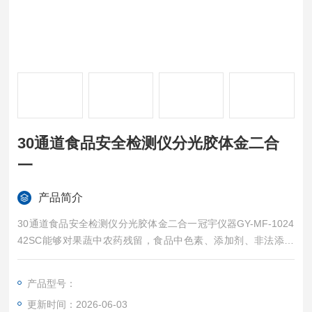
30通道食品安全检测仪分光胶体金二合
一
产品简介
30通道食品安全检测仪分光胶体金二合一冠宇仪器GY-MF-1024
42SC能够对果蔬中农药残留，食品中色素、添加剂、非法添加
剂、病害肉、重金属（铅、汞、铬、砷、镉）、水质安全以及其
他食品安全有毒有害物质项目进行快速检测，适用于食品生产企
产品型号：
业、农业生产基地、农贸市场、质量监督、卫生防疫等部门对食
更新时间：2026-06-03
品安全进行监测。