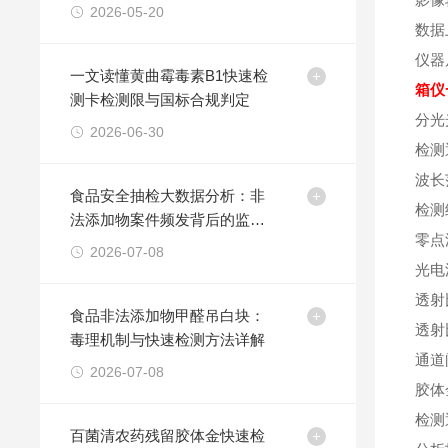
果安全防线
2026-05-20
数据
仪器尺
一文读懂黄曲霉毒素B1快速检
箱仪
测卡检测限与国标合规判定
分光
2026-06-30
检测
波长范
食品安全抽检大数据分析：非
检测
法添加物案件频发背后的监管
零点
挑战
2026-07-08
光电
透射
食品非法添加物甲醛吊白块：
透射
毒理机制与快速检测方法详解
通道
2026-07-08
胶体
检测
百菌清农药残留胶体金快速检