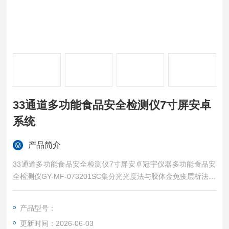
33通道多功能食品安全检测仪7寸屏安卓
系统
产品简介
33通道多功能食品安全检测仪7寸屏安卓冠宇仪器多功能食品安
全检测仪GY-MF-073201SC集分光光度法与胶体金免疫层析法于
一体，配备7英寸触摸屏，运行Android 10.0操作系统，操作智能
流畅。能够对果蔬中农药残留，食品中色素、添加剂、重金属
产品型号：
（铅、汞、铬等）、水质安全以及其他食品安全有毒有害物质项
更新时间：2026-06-03
目进行快速检测，适用于食品生产企业、农业生产基地、农贸市