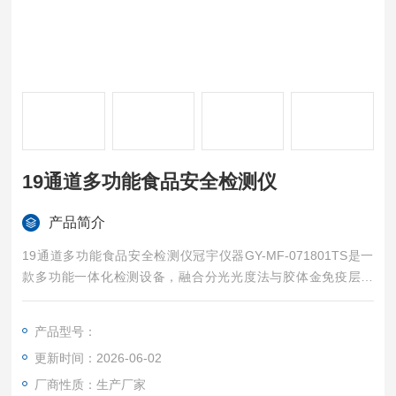
19通道多功能食品安全检测仪
产品简介
19通道多功能食品安全检测仪冠宇仪器GY-MF-071801TS是一
款多功能一体化检测设备，融合分光光度法与胶体金免疫层析
法，可满足多类食品安全指标快速检测需求。多功能食品安全检
测仪能够对果蔬中农药残留，食品中色素、添加剂、非法添加
产品型号：
剂、病害肉、重金属（铅、汞等）、水质安全以及其他食品安全
更新时间：2026-06-02
有毒有害物质项目进行快速检测，适用于食药环稽查、餐饮机
构、食品流通等多场景的食品安全综合检测。
厂商性质：生产厂家