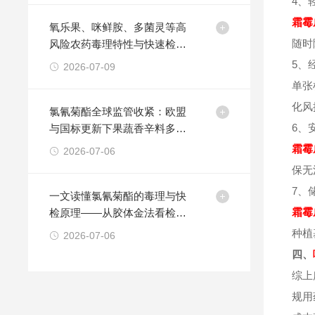
4、
霜霉
氧乐果、咪鲜胺、多菌灵等高
随时
风险农药毒理特性与快速检测
技术方法
5、
2026-07-09
单张
化风
氯氰菊酯全球监管收紧：欧盟
6、
与国标更新下果蔬香辛料多品
类快检方案的策略
霜霉
2026-07-06
保无
7、
一文读懂氯氰菊酯的毒理与快
霜霉
检原理——从胶体金法看检测
卡的适用边界
种植
2026-07-06
四、
综上
规用