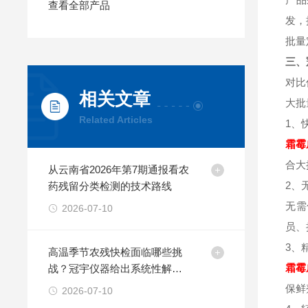
查看全部产品
发，
批量
三、
对比
相关文章
大批
Related Articles
1、
霜霉
合大
从云南省2026年第7期通报看农
2、
药残留分类检测的技术路线
无需
2026-07-10
员、
3、
高温季节农残快检面临哪些挑
霜霉
战？冠宇仪器给出系统性解决
方案
保鲜
2026-07-10