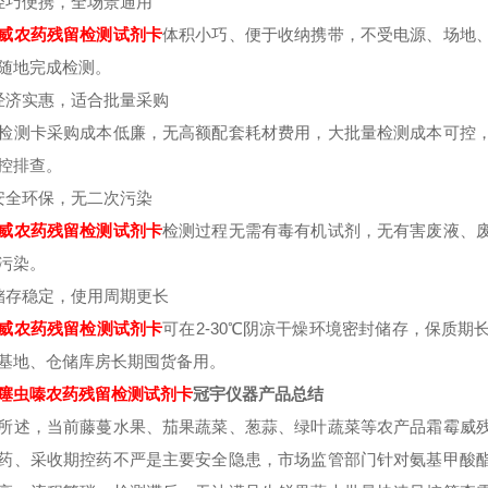
轻巧便携，全场景通用
威
农药残留检测试剂卡
体积小巧、便于收纳携带，不受电源、场地
随地完成检测。
经济实惠，适合批量采购
检测卡采购成本低廉，无高额配套耗材费用，大批量检测成本可控
控排查。
安全环保，无二次污染
威
农药残留检测试剂卡
检测过程无需有毒有机试剂，无有害废液、
污染。
储存稳定，使用周期更长
威
农药残留检测试剂卡
可在2-30℃阴凉干燥环境密封储存，保质期
基地、仓储库房长期囤货备用。
噻虫嗪
农药残留检测试剂卡
冠宇仪器产品总结
所述，当前藤蔓水果、茄果蔬菜、葱蒜、绿叶蔬菜等农产品霜霉威
药、采收期控药不严是主要安全隐患，市场监管部门针对氨基甲酸