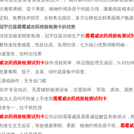
抗葡萄果蜡、茄子果胶、植物纤维杂质干扰能力强，微量残留精准
定制、免费技术指导、全程售后跟踪，多方位降低生鲜果蔬商户氨基
冠宇仪器霜霉威农药残留检测卡的优势
传统实验室精密检测，冠宇仪器自研生产的
霜霉威
农药残留检测试
量快速筛查难题，性价比高、实用性强，七大核心优势清晰明确：
快速显色，短时出结果
威
农药残留检测试剂卡
操作流程简单，样品预处理完成后，5-10
批量葡萄、茄子、韭菜、绿叶蔬菜集中筛查。
无基础操作，无专业门槛
化学专业知识、无需辅助检测设备，仅需取样、萃取、滴加、观察
执法人员均可快速上手使用
霜霉威
农药残留检测试剂卡
。
精准专一，抗干扰性强
威
农药残留检测试剂卡
定向识别霜霉威及霜霉威盐酸盐有效成分，
剂发生交叉反应，有效规避果蜡、果胶、植物纤维杂质干扰，
霜霉威