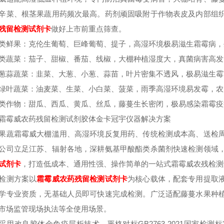
辛菜、根茎果蔬用药频次最高。药剂顽固吸附于作物表皮及内部组
残留检测试剂卡
做好上市前重点筛查。
类鲜果：克伦生葡萄、巨峰葡萄、提子，高湿环境极易滋生霜霉病，
类蔬菜：茄子、甜椒、番茄、线椒，大棚种植湿度大，真菌病害高发
葱蒜蔬菜：韭菜、大葱、小葱、蒜苗，叶片密集不透风，极易滋生霉
绿叶蔬菜：油麦菜、生菜、小白菜、菠菜，雨季高湿环境易发霉，农
类作物：甜瓜、西瓜、黄瓜、丝瓜，藤蔓生长密闭，极易感染霜霉疫
霜霉威农药残留检测试剂胶体金卡冠宇仪器解决方案
果蔬霜霉威大棚滥用、高湿环境反复用药、传统检测成本高、送检
公司立足江苏、辐射各地，深耕氨基甲酸酯类杀菌剂快速检测领域
试剂卡
，打造低成本、通用性强、操作简单的一站式霜霉威农残检测
检测方案以
霜霉威
农药残留检测试剂卡
为核心载体，配套专用提取
学专业资质，无基础人员即可快速完成检测。广泛适配藤蔓水果种
市场监管现场执法等全使用场景。
采用改良胶体金免疫层析技术，严格对标GB2763-2021国家检