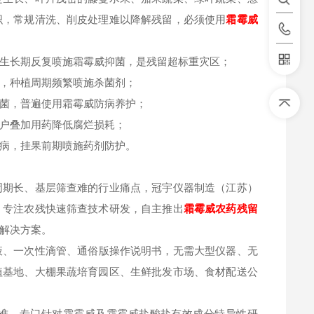
织，常规清洗、削皮处理难以降解残留，必须使用
霜霉威
生长期反复喷施霜霉威抑菌，是残留超标重灾区；
，种植周期频繁喷施杀菌剂；
菌，普遍使用霜霉威防病养护；
户叠加用药降低腐烂损耗；
病，挂果前期喷施药剂防护。
周期长、基层筛查难的行业痛点，冠宇仪器制造（江苏）
，专注农残快速筛查技术研发，自主推出
霜霉威
农药残留
解决方案。
液、一次性滴管、通俗版操作说明书，无需大型仪器、无
植基地、大棚果蔬培育园区、生鲜批发市场、食材配送公
测标准，专门针对霜霉威及霜霉威盐酸盐有效成分特异性研