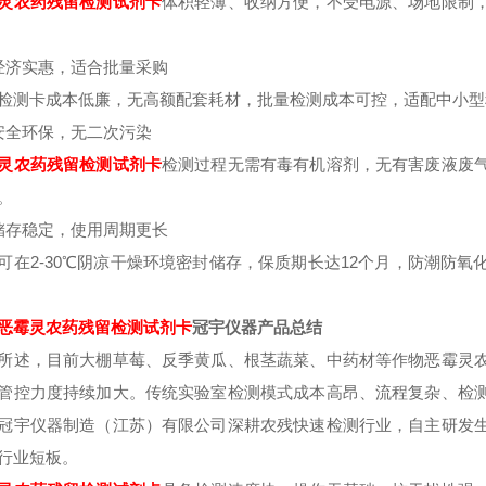
灵
农药残留检测试剂卡
体积轻薄、收纳方便，不受电源、场地限制
经济实惠，适合批量采购
检测卡成本低廉，无高额配套耗材，批量检测成本可控，适配中小型
安全环保，无二次污染
灵
农药残留检测试剂卡
检测过程无需有毒有机溶剂，无有害废液废
。
储存稳定，使用周期更长
可在2-30℃阴凉干燥环境密封储存，保质期长达12个月，防潮防
恶霉灵
农药残留检测试剂卡
冠宇仪器产品总结
所述，目前大棚草莓、反季黄瓜、根茎蔬菜、中药材等作物恶霉灵
管控力度持续加大。传统实验室检测模式成本高昂、流程复杂、检
冠宇仪器制造（江苏）有限公司深耕农残快速检测行业，自主研发
行业短板。