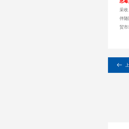
恶霉
采收
伴随
贸市