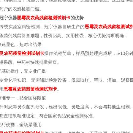
商户的农残检测门槛。
冠宇仪器
恶霉灵
农药残留检测试剂卡
的优势
传统实验室精密检测，冠宇仪器自研生产的
恶霉灵
农药残留检测试
杀菌剂残留筛查难题，性价比高、实用性强，核心优势清晰明确：
快速显色，短时出结果
灵
农药残留检测试剂卡
操作流程简单，样品预处理完成后，5-10
棚果蔬、中药材快速批量筛查。
无基础操作，无专业门槛
专业化学知识、无需辅助检测设备，仅需取样、萃取、滴加、观察
用
恶霉灵
农药残留检测试剂卡
。
精准专一，贴合国标限值
针对恶霉灵杀菌剂研发，检出限低、灵敏度高，不会与其他生根剂
筛查结果精准稳定，符合国家食品安全检测标准。
轻巧便携，全场景通用