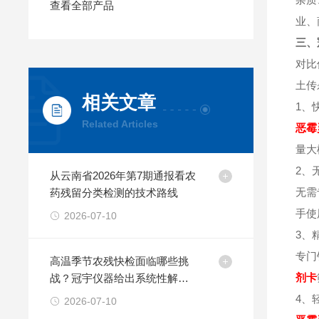
查看全部产品
业、
三、
对比
土传
相关文章
1、
Related Articles
恶霉
量大
2、
从云南省2026年第7期通报看农
无需
药残留分类检测的技术路线
手使
2026-07-10
3、
专门
高温季节农残快检面临哪些挑
剂卡
战？冠宇仪器给出系统性解决
方案
4、
2026-07-10