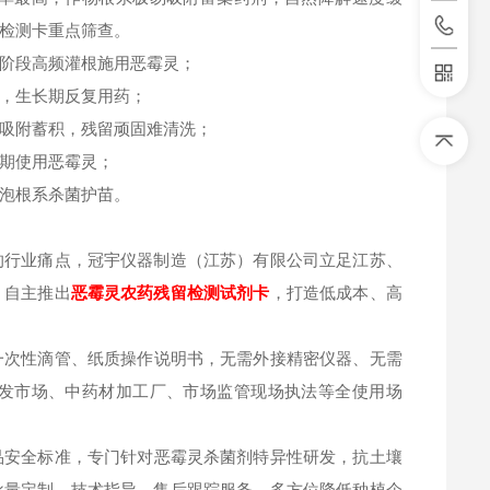
检测卡重点筛查。
阶段高频灌根施用恶霉灵；
，生长期反复用药；
吸附蓄积，残留顽固难清洗；
期使用恶霉灵；
泡根系杀菌护苗。
的行业痛点，冠宇仪器制造（江苏）有限公司立足江苏、
，自主推出
恶霉灵
农药残留检测试剂卡
，打造低成本、高
一次性滴管、纸质操作说明书，无需外接精密仪器、无需
发市场、中药材加工厂、市场监管现场执法等全使用场
家食品安全标准，专门针对恶霉灵杀菌剂特异性研发，抗土壤
批量定制、技术指导、售后跟踪服务，多方位降低种植企