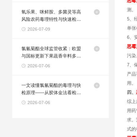
恶霉
测。
氧乐果、咪鲜胺、多菌灵等高
5、
风险农药毒理特性与快速检测
技术方法
单张
2026-07-09
6、
恶霉
氯氰菊酯全球监管收紧：欧盟
污染
与国标更新下果蔬香辛料多品
类快检方案的策略
7、
2026-07-06
产品
用。
一文读懂氯氰菊酯的毒理与快
四、
检原理——从胶体金法看检测
卡的适用边界
综上
2026-07-06
用药
求。
式的