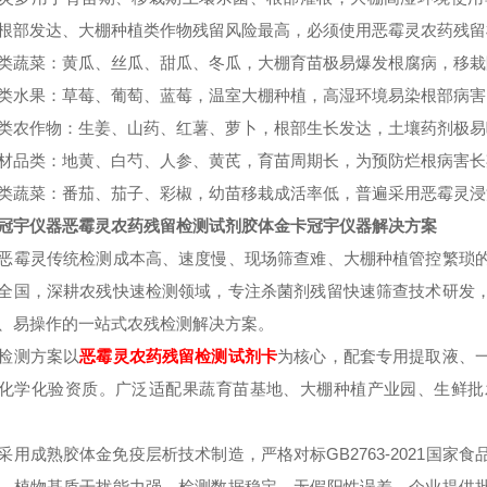
根部发达、大棚种植类作物残留风险最高，必须使用恶霉灵农药残留
类蔬菜：黄瓜、丝瓜、甜瓜、冬瓜，大棚育苗极易爆发根腐病，移栽
类水果：草莓、葡萄、蓝莓，温室大棚种植，高湿环境易染根部病害
类农作物：生姜、山药、红薯、萝卜，根部生长发达，土壤药剂极易
材品类：地黄、白芍、人参、黄芪，育苗周期长，为预防烂根病害长
类蔬菜：番茄、茄子、彩椒，幼苗移栽成活率低，普遍采用恶霉灵浸
冠宇仪器恶霉灵农药残留检测试剂胶体金卡冠宇仪器解决方案
恶霉灵传统检测成本高、速度慢、现场筛查难、大棚种植管控繁琐
全国，深耕农残快速检测领域，专注杀菌剂残留快速筛查技术研发
、易操作的一站式农残检测解决方案。
检测方案以
恶霉灵
农药残留检测试剂卡
为核心，配套专用提取液、
化学化验资质。广泛适配果蔬育苗基地、大棚种植产业园、生鲜批
采用成熟胶体金免疫层析技术制造，严格对标GB2763-2021国
、植物基质干扰能力强，检测数据稳定、无假阳性误差。企业提供