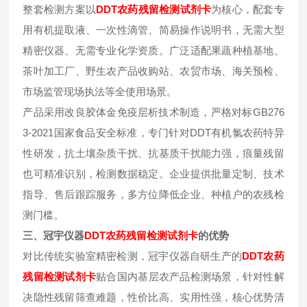
整套检测方案以
DDT
农药残留检测试剂卡
为核心，配套专
用有机提取液、一次性滴管、简易操作说明书，无需大型
精密仪器、无需专业化学资质。广泛适配果蔬种植基地、
茶叶加工厂、野生农产品收购站、农贸市场、海关预检、
市场监管现场执法等全使用场景。
产品采用改良胶体金免疫层析技术制造，严格对标GB276
3-2021国家食品安全标准，专门针对DDT有机氯农药特异
性研发，抗土壤杂质干扰、抗基质干扰能力强，痕量残留
也可精准识别，检测数据稳定。企业提供批量定制、技术
指导、售后跟踪服务，多方位降低企业、种植户的农残检
测门槛。
三、冠宇仪器
DDT
农药残留检测试剂卡
的优势
对比传统实验室精密检测，冠宇仪器自研生产的
DDT
农药
残留检测试剂卡
贴合国内基层农产品检测场景，针对性解
决隐性残留筛查难题，性价比高、实用性强，核心优势清