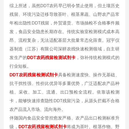
综上所述，虽然DDT农药早已明令禁止使用，但土壤历史
残留、环境污染迁移导致茶叶、根茎果蔬、山野农产品常
年检出隐性DDT残留，外贸退货、市场抽检不合格事件频
发，食品安全隐患长期存在。传统实验室检测模式成本高
昂、流程复杂，无法适配基层大批量常态化筛查。冠宇仪
器制造（江苏）有限公司深耕农残快速检测领域，自主研
发生产的
DDT
农药残留检测试剂卡
，弥补传统检测模式的
行业短板。
DDT
农药残留检测试剂卡
具备检测速度快、操作无基础、
抗干扰性强、性价比优异等多重优势，广泛适配农产品种
植、采收、加工、流通、出口预检全流程。依靠该检测
卡，能够快速排查隐性DDT残留污染，从源头拦截不合格
农产品流入市场、流向海外。
伴随国内食品安全管控愈发严格、农产品出口检测标准升
级，
DDT
农药残留检测试剂卡
将成为茶叶、根茎作物、野