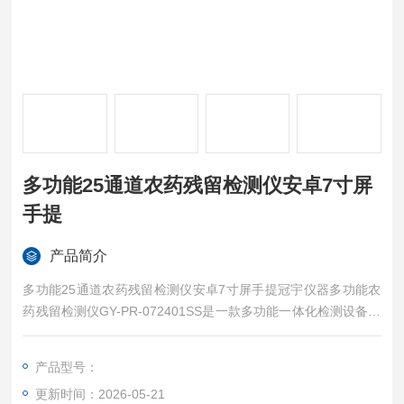
多功能25通道农药残留检测仪安卓7寸屏
手提
产品简介
多功能25通道农药残留检测仪安卓7寸屏手提冠宇仪器多功能农
药残留检测仪GY-PR-072401SS是一款多功能一体化检测设备，
融合分光光度法与胶体金免疫层析法，可满足多类食品安全指标
快速检测需求。分光光度法 24通道灵活选择，多波长精准检
产品型号：
测，能输出浓度值与阴阳性结果；胶体金法适配多类检测卡，快
更新时间：2026-05-21
速识别检测指标阴阳性，检测精度优异。