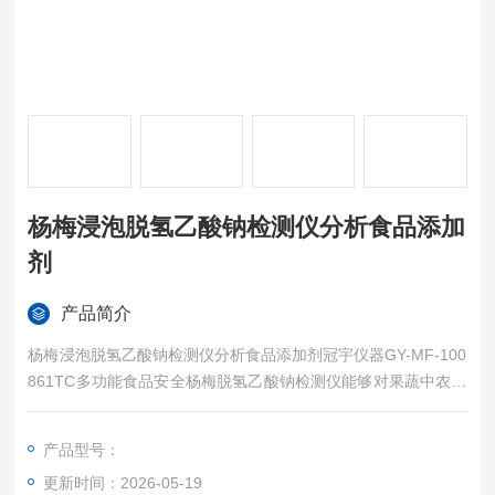
杨梅浸泡脱氢乙酸钠检测仪分析食品添加
剂
产品简介
杨梅浸泡脱氢乙酸钠检测仪分析食品添加剂​冠宇仪器GY-MF-100
861TC多功能食品安全杨梅脱氢乙酸钠检测仪能够对果蔬中农药
残留，食品中色素、添加剂、非法添加剂、病害肉、重金属
（铅、汞、铬、砷、镉）、水质安全以及其他食品安全有毒有害
产品型号：
物质项目进行快速检测，适用于食品生产企业、农业生产基地、
更新时间：2026-05-19
农贸市场、质量监督、卫生防疫等部门对食品安全进行监测。