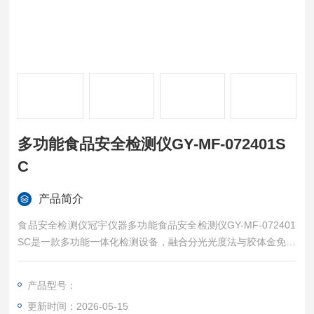
多功能食品安全检测仪GY-MF-072401S
C
产品简介
食品安全检测仪冠宇仪器多功能食品安全检测仪GY-MF-072401
SC是一款多功能一体化检测设备，融合分光光度法与胶体金免疫
层析法，可满足多类食品安全指标快速检测需求。分光光度法 2
4通道灵活选择，多波长精准检测，能输出浓度值与阴阳性结
产品型号：
果；胶体金法适配多类检测卡，快速识别检测指标阴阳性，检测
更新时间：2026-05-15
精度优异。