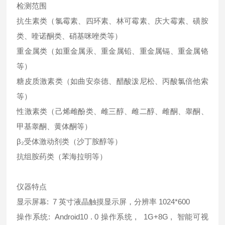
检测范围
抗生素类（氯霉素、四环素、林可霉素、庆大霉素、磺胺
类、喹诺酮类、硝基咪唑类等）
重金属类（如重金属汞、重金属铅、重金属镉、重金属铬
等）
糖皮质激素类（如曲安奈德、醋酸泼尼松、丙酸氯倍他索
等）
性激素类（己烯雌酚类、雌三醇、雌二醇、雌酮、睾酮、
甲基睾酮、黄体酮等）
β₂受体激动剂类（沙丁胺醇等）
抗组胺药类（苯海拉明等）
仪器特点
显示屏幕: 7 英寸液晶触摸显示屏，分辨率 1024*600
操作系统: Android10 . 0 操作系统 , 1G+8G , 智能可视