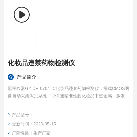
化妆品违禁药物检测仪
产品简介
冠宇仪器GY-DR-0704TC化妆品违禁药物检测仪，搭载CMOS图
像自动采集识别系统，可快速精准检测化妆品中重金属、激素、
抗生素等各类违禁添加物，适配多检测场景。仪器配备7英寸液
晶触控屏，搭载Android10.0系统，1G+8G内存实现智能可视化
产品型号：
操作，无需专业培训即可上手，单/双/三/四通道可选，上机检测
更新时间：2026-05-15
＜5S，自动识别CT线，准确度与批间差CV值均≤3%，单次检测
成本低。
厂商性质：生产厂家