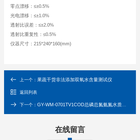
零点漂移：≤±0.5%
光电漂移：≤±1.0%
透射比误差：≤±2.0%
透射比重复性：≤0.5%
仪器尺寸：215*240*160(mm)
果蔬干货非法添加双氧水含量测试仪
上一个：
返回列表
GY-WM-0701TV1COD总磷总氮氨氮水质检测仪
下一个：
在线留言