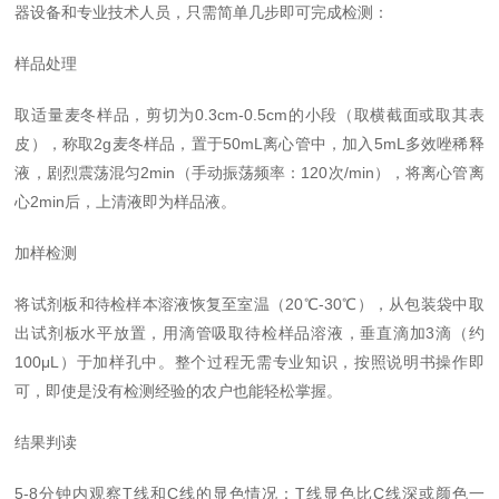
器设备和专业技术人员，只需简单几步即可完成检测：
样品处理
取适量麦冬样品，剪切为0.3cm-0.5cm的小段（取横截面或取其表
皮），称取2g麦冬样品，置于50mL离心管中，加入5mL多效唑稀释
液，剧烈震荡混匀2min（手动振荡频率：120次/min），将离心管离
心2min后，上清液即为样品液。
加样检测
将试剂板和待检样本溶液恢复至室温（20℃-30℃），从包装袋中取
出试剂板水平放置，用滴管吸取待检样品溶液，垂直滴加3滴（约
100μL）于加样孔中。整个过程无需专业知识，按照说明书操作即
可，即使是没有检测经验的农户也能轻松掌握。
结果判读
5-8分钟内观察T线和C线的显色情况：T线显色比C线深或颜色一