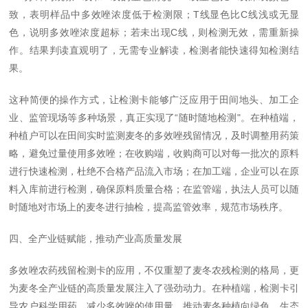
致，表明样品中多效唑浓度低于检测限；T线显色比C线浅或无显
色，说明多效唑浓度超标；若未出现C线，则检测无效，需重新操
作。结果判读直观明了，无需专业解读，检测者能快速得知检测结
果。
这种简便的操作方式，让检测卡能够广泛应用于田间地头、加工企
业、监管现场等多种场景，真正实现了“随时随地检测"。在种植端，
种植户可以在田间实时监测麦冬的多效唑残留情况，及时调整用药策
略，避免过量使用多效唑；在收购端，收购商可以对每一批次的原料
进行快速检测，杜绝不合格产品流入市场；在加工端，企业可以在原
料入库前进行检测，确保原料质量合格；在监管端，执法人员可以随
时随地对市场上的麦冬进行抽检，提高监管效率，规范市场秩序。
四、全产业链赋能，推动产业高质量发展
多效唑农药残留检测卡的应用，不仅重塑了麦冬农残检测的格局，更
为麦冬全产业链的高质量发展注入了强劲动力。在种植端，检测卡引
导农户科学用药，减少多效唑的使用量，推动麦冬种植向绿色、生态