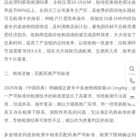
品处理到获取检测结果，全程仅需10-15分钟，较传统液相色谱法效
率提升80%以上。在四川三台等麦冬主产区，采收季的田间地头随处
可见检测卡的身影，种植户只需简单操作，就能在10多分钟内得知
麦冬的多效唑残留情况，及时调整采收计划，避免因药材不合格而遭
受经济损失。收购商也能在收购现场快速完成原料筛查，大大缩短了
交易时间，提高了产业链的运转效率。以前收购一批麦冬，仅检测环
节就需要等待3-5天，现在当天就能完成检测、交易和入库，效率提
升十分显著。
二、精准灵敏，匹配药典严苛标准
2025年版《中国药典》明确规定麦冬中多效唑残留量≤0.1mg/kg，这
一严苛标准对检测技术的精准度提出了高要求。传统检测方法虽然精
准，但成本高、操作复杂，难以大规模推广应用。而一些简易检测工
具又存在检测下限高、假阳性率高的问题，无法满足药典标准的要
求，导致检测结果可靠性不足，难以作为质量判定的依据。
多效唑农药残留检测卡精准匹配药典严苛标准，检测下限精确达到