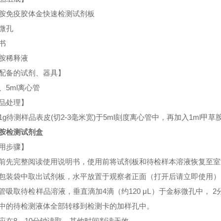
胺免疫胶体金快速检测试剂板
微孔
书
胺稀释液
配备的试剂、器具】
、5ml离心管
品处理】
1g待测样品表皮(切2-3毫米宽)于5ml刻度离心管中，再加入1ml甲草
胺检测试剂盒
用步骤】
前先完整阅读使用说明书，使用前将试剂板和待检样本溶液恢复至室温
包装袋中取出试剂板，水平放置于观察者正面（打开后请立即使用）
管吸取待检样品溶液，垂直滴加4滴（约120 μL）于金标微孔中，
中的待检测液体全部转移到检测卡的加样孔中。
应在8—10分钟读取，其他时间判读无效。