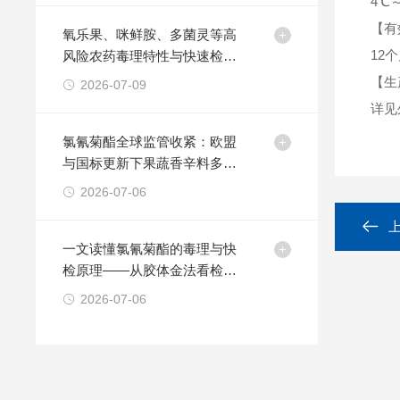
4℃
【有
氧乐果、咪鲜胺、多菌灵等高
12
风险农药毒理特性与快速检测
技术方法
【生
2026-07-09
详见
氯氰菊酯全球监管收紧：欧盟
与国标更新下果蔬香辛料多品
类快检方案的策略
2026-07-06
一文读懂氯氰菊酯的毒理与快
检原理——从胶体金法看检测
卡的适用边界
2026-07-06