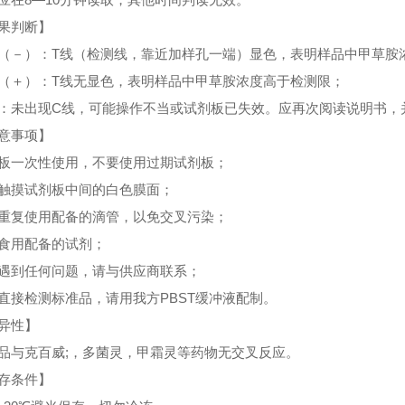
果判断】
（－）：T线（检测线，靠近加样孔一端）显色，表明样品中甲草胺
（＋）：T线无显色，表明样品中甲草胺浓度高于检测限；
：未出现C线，可能操作不当或试剂板已失效。应再次阅读说明书，
意事项】
板一次性使用，不要使用过期试剂板；
触摸试剂板
中间
的白色膜面；
重复使用配备的滴管，以免交叉污染；
食用配备的试剂；
遇到任何问题，请与供应商联系；
直接检测标准品，请用我方PBST缓冲液配制。
异性】
品与克百威;，多菌灵，甲霜灵等药物无交叉反应。
存条件】