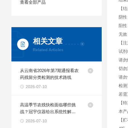
查看全部产品
【结
阴性
阳性
无效
相关文章
【注
Related Articles
试剂
请勿
切勿
从云南省2026年第7期通报看农
请勿
药残留分类检测的技术路线
检测
2026-07-10
若需
【特
高温季节农残快检面临哪些挑
本产
战？冠宇仪器给出系统性解决
方案
【贮
2026-07-10