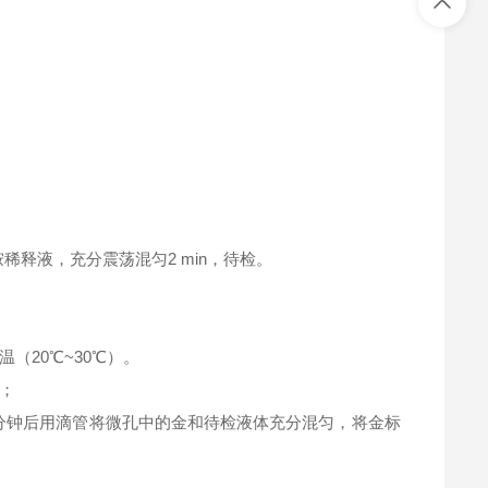
胺稀释液，充分震荡混匀2 min，待检。
（20℃~30℃）。
；
 2分钟后用滴管将微孔中的金和待检液体充分混匀，将金标