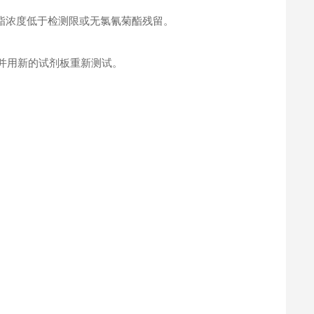
酯浓度低于检测限或无氯氰菊酯残留。
并用新的试剂板重新测试。