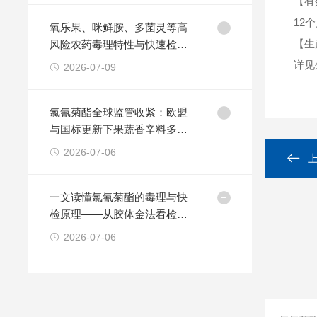
【有
12
氧乐果、咪鲜胺、多菌灵等高
【生
风险农药毒理特性与快速检测
技术方法
详见
2026-07-09
氯氰菊酯全球监管收紧：欧盟
与国标更新下果蔬香辛料多品
类快检方案的策略
2026-07-06
一文读懂氯氰菊酯的毒理与快
检原理——从胶体金法看检测
卡的适用边界
2026-07-06