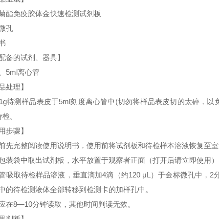
菊酯免疫胶体金快速检测试剂板
微孔
书
配备的试剂、器具】
、5ml离心管
品处理】
1g待测样品表皮于5ml刻度离心管中(切勿将样品表皮切的太碎，以免
待检。
用步骤】
前先完整阅读使用说明书，使用前将试剂板和待检样本溶液恢复至室温
包装袋中取出试剂板，水平放置于观察者正面（打开后请立即使用）
管吸取待检样品溶液，垂直滴加4滴（约120 μL）于金标微孔中，
中的待检测液体全部转移到检测卡的加样孔中。
应在8—10分钟读取，其他时间判读无效。
果判断】