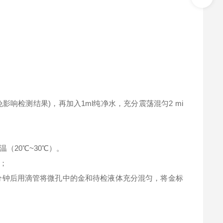
影响检测结果)，再加入1ml纯净水，充分震荡混匀2 mi
（20℃~30℃）。
；
2分钟后用滴管将微孔中的金和待检液体充分混匀，将金标