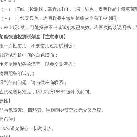
（－）：T线（检测线，靠近加样孔一端）显色，表明样品中氯氰菊
（＋）：T线无显色，表明样品中氯氰菊酯浓度高于检测限；
：未出现C线，可能操作不当或试剂板已失效。应再次阅读说明书，
菊酯快速检测试剂盒
【注意事项】
板一次性使用，不要使用过期试剂板；
触摸试剂板中间的白色膜面；
重复使用配备的滴管，以免交叉污染；
食用配备的试剂；
遇到任何问题，请与供应商联系；
直接检测标准品，请用我方PBST缓冲液配制。
异性】
品与氯霉素;、四环素、喹诺酮类等药物无交叉反应。
存条件】
～30℃避光保存，切勿冷冻。