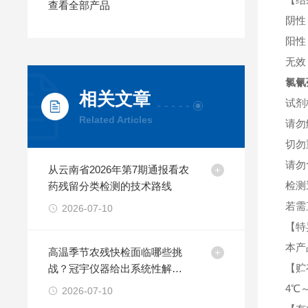
查看全部产品
阴性
阳性
无效
氯氰
相关文章
试剂
Related Articles
请勿
切勿
请勿
从云南省2026年第7期通报看农
检测
药残留分类检测的技术路线
若需
2026-07-10
【特
本产
高温季节农残快检面临哪些挑
【贮
战？冠宇仪器给出系统性解决
方案
4℃
2026-07-10