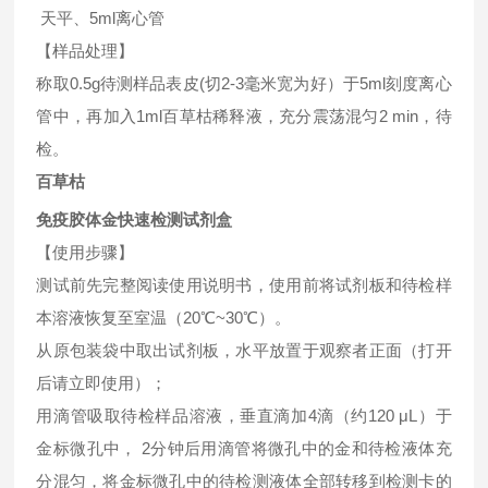
天平、5ml离心管
【样品处理】
称取0.5g待测样品表皮(切2-3毫米宽为好）于5ml刻度离心
管中，再加入1ml百草枯稀释液，充分震荡混匀2 min，待
检。
百草枯
免疫胶体金快速检测试剂盒
【使用步骤】
测试前先完整阅读使用说明书，使用前将试剂板和待检样
本溶液恢复至室温（20℃~30℃）。
从原包装袋中取出试剂板，水平放置于观察者正面（打开
后请立即使用）；
用滴管吸取待检样品溶液，垂直滴加4滴（约120 μL）于
金标微孔中， 2分钟后用滴管将微孔中的金和待检液体充
分混匀，将金标微孔中的待检测液体全部转移到检测卡的