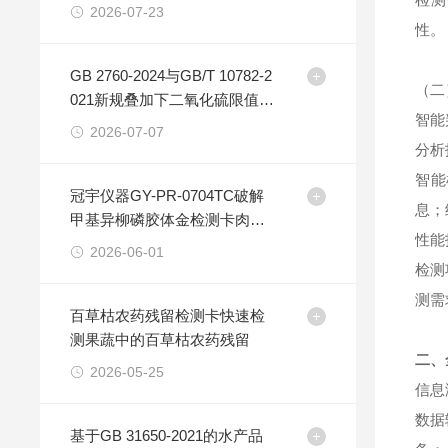
全场景安全
2026-07-23
性。
GB 2760-2024与GB/T 10782-2
（二
021新规叠加下二氧化硫限值变
智能
化及检测适配策略
2026-07-07
分析
智能
冠宇仪器GY-PR-0704TC破解
息；
甲基异柳磷胶体金检测卡肉眼
性能
判读误差难题
2026-06-01
检测
测需
百草枯农药残留检测卡快速检
测果蔬中的百草枯农药残留
二、
2026-05-25
信息
数据
基于GB 31650-2021的水产品