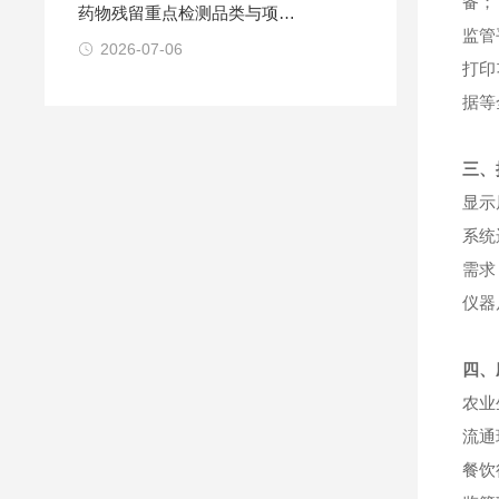
备；
药物残留重点检测品类与项目
监管
解析
2026-07-06
打印
据等
三、
显示
系统
需求
仪器尺
四、
农业
流通
餐饮