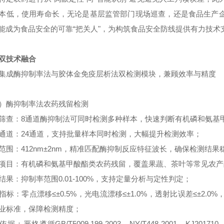
本低，使用寿命长，无论是基层监管部门现场巡查，还是食品生产企业自检
能成为食品安全的可靠“把关人"，为构筑食品安全防线提供有力技术
双技术融合
集成酶抑制率法与胶体金免疫层析法双检测模块，兼顾效率与精度
）酶抑制率法农药残留检测
筛查：8通道酶抑制法可同时检测多种样本，快速判断有机磷和氨基
通道：24通道，支持批量样本同时检测，大幅提升检测效率；
范围：412nm±2nm，精准匹配酶抑制反应特征波长，确保检测结果
项目：有机磷和氨基甲酸酯类农药残留，覆盖果蔬、茶叶等常见农产
结果：抑制率范围0.01-100%，支持定量分析与定性判定；
指标：零点漂移≤±0.5%，光电流漂移≤±1.0%，透射比误差≤±2.0%
业标准，保障检测精度；
依据：严格遵循GB/T5009.199-2003、NY/T448-2001、KJ2