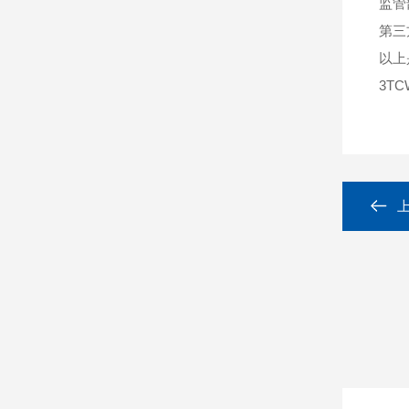
监管
第三
以上
3TC