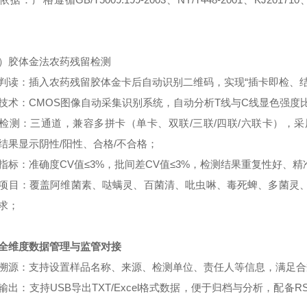
）胶体金法农药残留检测
判读：插入农药残留胶体金卡后自动识别二维码，实现“插卡即检、结
技术：CMOS图像自动采集识别系统，自动分析T线与C线显色强度
检测：三通道，兼容多拼卡（单卡、双联/三联/四联/六联卡），
结果显示阴性/阳性、合格/不合格；
指标：准确度CV值≤3%，批间差CV值≤3%，检测结果重复性好、精
项目：覆盖阿维菌素、哒螨灵、百菌清、吡虫啉、毒死蜱、多菌灵
求；
全维度数据管理与监管对接
溯源：支持设置样品名称、来源、检测单位、责任人等信息，满足合
输出：支持USB导出TXT/Excel格式数据，便于归档与分析，配备