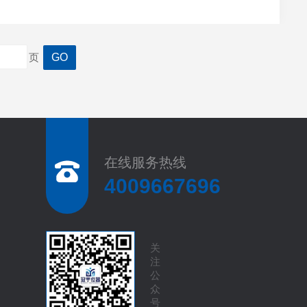
处理。值得注意的是，事件曝光时正值盛夏烧烤旺季，孜
页
在线服务热线
4009667696
关
注
公
众
号