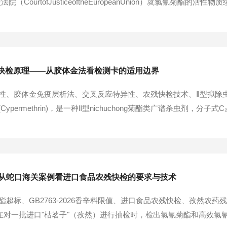
法院（CourtofJusticeoftheEuropeanUnion）就氯氰
质续期的决定存在"违法"问题，原因是续批过程中未充分满足欧盟农药法
快检原理——从胶体金法看检测卡的适用边界
性、胶体金免疫层析法、交叉反应特异性、农残快检技术、Ⅱ型拟除
名(Cypermethrin)，是一种Ⅱ型nichuchong菊酯类广谱杀虫剂，分子式
发以来，氯氰菊酯因其广谱、高效的杀虫活性，在全球农业中被广泛使
—从蛇口海关案例看进口食品农残快检的要求与技术
超标、GB2763-2026香辛料限值、进口食品农残快检、孜然农
关在对一批进口"枯茗子"（孜然）进行抽检时，检出氯氰菊酯和高效氯氰菊