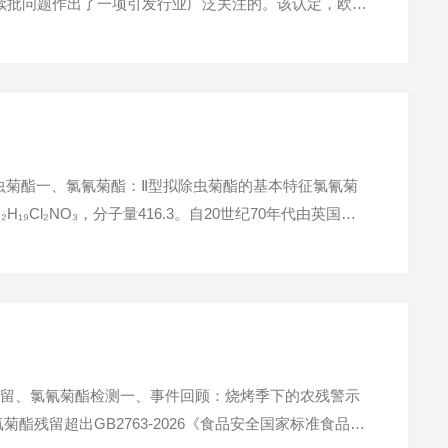
菊酯的活性物质续批问题作出了一项引发行业广泛关注的。该认定，欧盟
规（EC）No1107/2009中关于内分泌干扰物评估
虫菊酯一、氯氰菊酯：Ⅱ型拟除虫菊酯的基本特征氯氰菊
C₂₂H₁₉Cl₂NO₃，分子量416.3。自20世纪70年代由英国帝
用，尤其在中国、印度、巴西等农业大国的棉花、蔬菜、
药残留、氯氰菊酯检测一、事件回顾：烧烤季下的农残警示
酯残留超出GB2763-2026《食品安全国家标准食品中