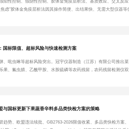
假阳性控制、假阴性控制、胶体金免疫层析法、基质效应、交叉反应
性焦虑"胶体金免疫层析法因其操作简便、出结果快、无需大型仪器
一个核心问题——检测结果的准确性。在氯氰菊酯残留检测的实际操
增加了复检成本和不必要的恐慌；假阴性则意味着将超标样...
：国标限值、超标风险与快速检测方案
脒、吡虫啉等超标风险突出。冠宇仪器制造（江苏）有限公司推出菜
果、氟虫腈、乙酰甲胺、水胺硫磷等农药残留，农药残留检测仪双技术全
项限值纳入管控，菜菖蓿农残检测尤为重要。一、菜菖蓿农药残留的现状
25年市场监管总局专项抽检中叶...
盟与国标更新下果蔬香辛料多品类快检方案的策略
趋势、欧盟违法续批、GB2763-2026限值收紧、多品类快检方