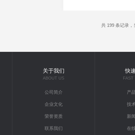
农药最大残留限值》规定的限
然作为烧烤调料中的核心香辛料
共 199 条记录，当
关于我们
快
ABOUT US
FAST
公司简介
产
企业文化
技
荣誉资质
新
联系我们
在