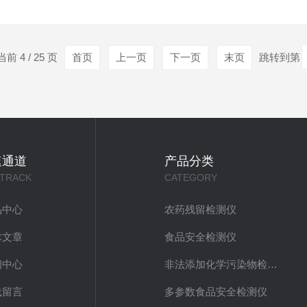
值。该批货物共计27吨，海关已依法判定不合格，责令退运或销毁
，消费量处于全年高峰...
前 4 / 25 页
首页
上一页
下一页
末页
跳转到第
速通道
产品分类
 TRACK
CATEGORY
品中心
农药残留检测仪
术文章
食品安全检测仪
闻中心
非法添加化学污染物检测仪
线留言
多参数食品安全检测仪