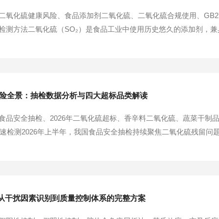
氧化硫健康风险、食品添加剂二氧化硫、二氧化硫合规使用、GB2760
检测方法二氧化硫（SO₂）是食品工业中使用历史悠久的添加剂，
"上榜"的风险物质。2026年上半年，市场监管总局12920批次抽
何认识二氧化硫的健康风...
风险全景：抽检数据分析与四大超标品类解读
品安全抽检、2026年二氧化硫超标、香辛料二氧化硫、蔬菜干制品二
快速检测2026年上半年，我国食品安全抽检持续聚焦二氧化硫残留问题
20批次抽检，244批次不合格样品中30批次二氧化硫超标，占比达12
抽检数据，...
从干扰因素识别到质量控制体系的完整方案