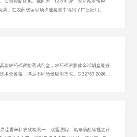
、质量控制体系、批间差、仪器判读、农药残留快检
等优势，在农药残留现场快速检测中得到了广泛应用。然
作中，假阳性和假阴性是最常见的两类偏差。假阳性意
菖蓿农药残留检测试剂盒，农药残留胶体金试剂盒能够
覆盖，满足不同场景应用需求。GB2763-2026标
菜菖蓿农残现状不容乐观。霜霉病、灰霉病等病害及蚜虫、
案、果蔬香辛料农残检测一、欧盟法院：氯氰菊酯续批之路