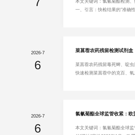
7
本文关键词：氯氰菊酯检测、
一、引言：快检结果的"准确
而，任何快速检测方法都面临
味着将合格样品误判为超标，
菜菖蓿农药残留检测试剂盒
2026-7
6
菜菖蓿农药残留毒死蜱、啶虫
快速检测菜菖蓿中的克百、氧乐
准将585种农药10749
斑潜蝇等虫害，需多次施药。20
氯氰菊酯全球监管收紧：欧
2026-7
6
本文关键词：氯氰菊酯全球监管