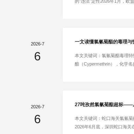
的"违法"定性2026年1月，欧盟
委员会此前批准氯氰菊酯活性物
的标准要求。...
一文读懂氯氰菊酯的毒理与
2026-7
6
本文关键词：氯氰菊酯毒理特
酯（Cypermethrin），化学
国化学工业公司（ICI）开
水果、香辛料作...
27吨孜然氯氰菊酯超标—
2026-7
6
本文关键词：蛇口海关氯氰菊酯
2026年6月底，深圳蛇口海