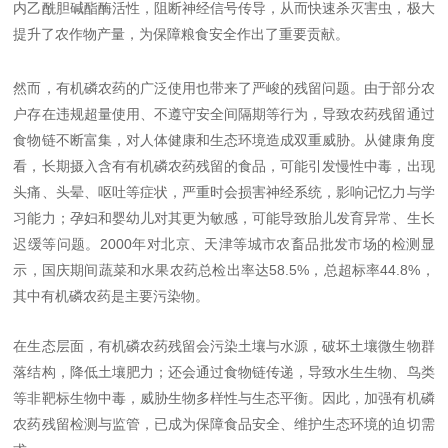
内乙酰胆碱酯酶活性，阻断神经信号传导，从而快速杀灭害虫，极大
提升了农作物产量，为保障粮食安全作出了重要贡献。
然而，有机磷农药的广泛使用也带来了严峻的残留问题。由于部分农
户存在违规超量使用、不遵守安全间隔期等行为，导致农药残留通过
食物链不断富集，对人体健康和生态环境造成双重威胁。从健康角度
看，长期摄入含有有机磷农药残留的食品，可能引发慢性中毒，出现
头痛、头晕、呕吐等症状，严重时会损害神经系统，影响记忆力与学
习能力；孕妇和婴幼儿对其更为敏感，可能导致胎儿发育异常、生长
迟缓等问题。2000年对北京、天津等城市农畜品批发市场的检测显
示，国庆期间蔬菜和水果农药总检出率达58.5%，总超标率44.8%，
其中有机磷农药是主要污染物。
在生态层面，有机磷农药残留会污染土壤与水源，破坏土壤微生物群
落结构，降低土壤肥力；还会通过食物链传递，导致水生生物、鸟类
等非靶标生物中毒，威胁生物多样性与生态平衡。因此，加强有机磷
农药残留检测与监管，已成为保障食品安全、维护生态环境的迫切需