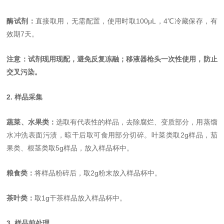
酶试剂：
直接取用，无需配置，使用时取100μL，4℃冷藏保存，有
效期7天。
注意：试剂现用现配，避免反复冻融；移液器枪头一次性使用，防止
交叉污染。
2. 样品采集
蔬菜、水果类：
选取有代表性的样品，去除腐烂、变质部分，用蒸馏
水冲洗表面污渍，晾干后取可食用部分切碎。叶菜类取2g样品，茄
果类、根茎类取5g样品，放入样品杯中。
粮食类：
将样品粉碎后，取2g粉末放入样品杯中。
茶叶类：
取1g干茶样品放入样品杯中。
3. 样品前处理