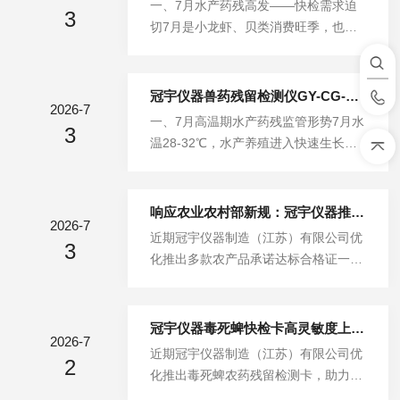
一、7月水产药残高发——快检需求迫
3
冲刷、生产成本低廉，能够有效灭杀蚜
切7月是小龙虾、贝类消费旺季，也是
虫、菜青虫、食心虫、斜纹夜蛾、椿象
养殖病害高发期。全国水产技术推广总
等多种农业害虫，广泛适配绿叶蔬菜、
站2026年7月预测：水温28-32℃时草
豆类作物、根茎果蔬、乔木水果等种植
鱼出血病、白斑综合征、急性肝胰腺坏
冠宇仪器兽药残留检测仪GY-CG-0701TS助力7月高温期水产养殖兽药残留监管
品类。氯氰菊酯药性稳定、环境适应性
2026-7
死病等集中暴发，养殖端用药频次增
一、7月高温期水产药残监管形势7月水
强，常温低温均可正常发挥药效，防虫
3
加。农业农村部250号公告明确氯霉
温28-32℃，水产养殖进入快速生长期
控害效果优异，是国内种植户使用率高
素、硝基呋喃类4种代谢物、孔雀石绿
与病害高发期叠加阶段。据全国水产技
的基础杀虫药剂。部分种植人员...
等21类禁药不得检出。2015年2292号
术推广总站2026年7月病害预测，草鱼
公告停止使用氧氟沙星。GB31650-20
出血病、淡水鱼细菌性败血症、白斑综
响应农业农村部新规：冠宇仪器推出打印检测一体为何成合规“刚需”？
19《食品安全国家标准食品中兽药最大
2026-7
合征、急性肝胰腺坏死病等集中暴发，
近期冠宇仪器制造（江苏）有限公司优
残留限值》对恩诺沙星等设定限值（鱼
3
小龙虾、黄鳝、牛蛙、鲫鱼、乌鳢为重
化推出多款农产品承诺达标合格证一体
类肌肉≤100μg/kg）。新修订《渔业
点监测品种。高温多雨叠加台风季，养
机，积极响应农业农村部正式施行的
法》20...
殖水体pH与盐度波动加剧，用药频次
《农产品质量安全承诺达标合格证管理
增加，休药期执行面临挑战。政策层
办法》，助力农产品合规快速筛查，保
冠宇仪器毒死蜱快检卡高灵敏度上市：覆盖13大类蔬菜水果
面，新修订《渔业法》2026年5月1日
2026-7
障餐桌上的安全。2026年2月，农业农
近期冠宇仪器制造（江苏）有限公司优
施行，多地启动"治违禁控药残促提
2
村部《农产品质量安全承诺达标合格证
化推出毒死蜱农药残留检测卡，助力毒
升"三年行动（2026-2028），攻坚"七
管理办法》正式施行，明确要求蔬菜、
死蜱农药残留快速筛查一、毒死蜱全球