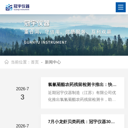
当前位置：
首页
- 新闻中心
氯氰菊酯农药残留检测卡推出：快速检测果蔬中的氯氟氰菊酯农药残留
2026-7
近期冠宇仪器制造（江苏）有限公司优
3
化推出氯氰菊酯农药残留检测卡，助力
氯氰菊酯农药残留快速筛查氯氰菊酯农
药是应用范围极广的人工合成nichucho
ng菊酯类杀虫剂，具备触杀、胃毒双重
7月小龙虾贝类药残：冠宇仪器30min检测出结果 中国水产科学研究院评审认证
2026-7
作用，杀虫广谱、击倒速度快、耐雨水