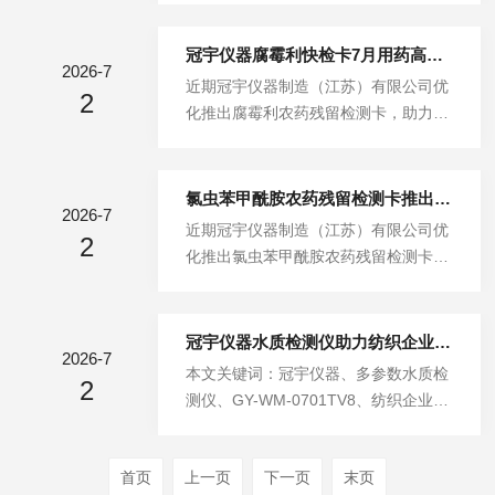
条鱼"+小龙虾，推...
水果等七大类农产品必须附具合格证。
淘汰与基层监管现状2025年5月，《斯
新规之下，冠宇仪器推出的“食用农产
德哥尔摩公约》第十二次缔约方大会将
冠宇仪器腐霉利快检卡7月用药高峰期上市：覆盖韭菜/番茄/黄瓜等七大类蔬菜
品承诺达标合格证打印检测一体机”迅
2026-7
毒死蜱增列入公约附件A（消除类），
近期冠宇仪器制造（江苏）有限公司优
速成为行业合规的“刚需”设备，其背后
2
设特定豁免，标志着毒死蜱全球淘汰进
化推出腐霉利农药残留检测卡，助力腐
是政策、技术与市场的三重驱动。一、
程正式启动。回顾毒死蜱在国内的监管
霉利农药残留快速筛查一、7月蔬菜用
政策倒逼：新规强制开证，技术适配
历程：2013年12月原农业部停止毒死
药高峰期腐霉利残留检测需求凸显7月
成...
蜱在蔬菜上的登记申请，2014年12月3
正值盛夏高温多雨季节，蔬菜灰霉病、
氯虫苯甲酰胺农药残留检测卡推出：快速检测果蔬中的氯虫苯甲酰胺农药残留
1日撤销蔬菜登记，2016年12月31日起
2026-7
菌核病进入高发期。腐霉利作为新型低
近期冠宇仪器制造（江苏）有限公司优
禁止毒死蜱在蔬菜上使用。然而，毒死
2
毒性杀菌剂，具有保护和治疗双重作
化推出氯虫苯甲酰胺农药残留检测卡，
蜱因具有胃毒、触杀、熏蒸三重作用，
用，持效期长，在韭菜、番茄、黄瓜、
助力氯虫苯甲酰胺农药残留快速筛查氯
基层违规使用现象...
茄子、辣椒等蔬菜作物上广泛应用。然
虫苯甲酰胺农药是一款广谱高效的邻甲
而，长期食用腐霉利超标的蔬菜，会对
酰氨基苯甲酰胺类杀虫剂，具备强内吸
冠宇仪器水质检测仪助力纺织企业应对GB 4287-2026新标准
人体的皮肤黏膜、神经系统、血液系统
2026-7
性、渗透性、胃毒触杀双重作用，杀虫
本文关键词：冠宇仪器、多参数水质检
产生危害。GB2763-2026《食品安全
2
范围广泛、药效持久、低毒低残留，能
测仪、GY-WM-0701TV8、纺织企业自
国家标准食品中农药最大残留限值》对
够有效灭杀钻心虫、菜青虫、斜纹夜
检、污水监管、GB4287-2026、纺织
腐霉利残留设定了分品类梯度限值，...
蛾、螟虫等顽固性鳞翅目害虫，杀虫效
工业水污染物2026年6月29日，生态环
果稳定且不易产生抗药性。氯虫苯甲酰
首页
上一页
下一页
末页
境部正式发布GB4287-2026《纺织工