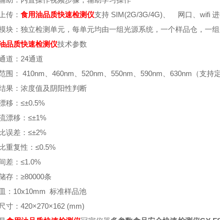
上传：
食用油品质
快速检测仪
支持 SIM(2G/3G/4G)、 网口、w
模块：独立检测单元，每单元均由一组光源系统，一个样品仓，一组
油品质
快速检测仪
技术参数
通道：24通道
围： 410nm、460nm、520nm、550nm、590nm、630nm（支
结果：浓度值及阴阳性判断
漂移：≤±0.5%
流漂移：≤±1%
比误差：≤±2%
比重复性：≤0.5%
间差：≤1.0%
储存：≥80000条
皿：10x10mm 标准样品池
寸：420×270×162 (mm)