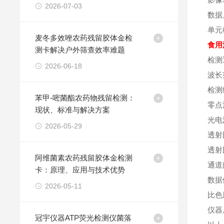
方案
2026-07-03
数据
单元
麦冬多效唑农药残留胶体金检
食用
测卡解决户外筛查效率难题
检测
2026-06-18
波长范
检测
苯甲-嘧菌酯农药物残留检测：
零点
现状、标准与解决方案
光电
2026-05-29
透射
透射
阿维菌素农药残留胶体金检测
通道
卡：原理、应用与技术优势
数据
2026-05-11
比色
仪器尺
冠宇仪器ATP荧光检测仪菌落