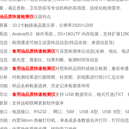
量，满足质检、卫生防疫等专业机构的高强度、连续化检测需求。
油品质快速检测仪
仪器特点
屏幕：10.1寸触摸液晶显示屏，分辨率1920×1200
统：Android9.0 操作系统，2G+16G(TF 内存拓展，支持扩展128
信息：检测通道可独立设置样品信息(样品名称、来源信息等)
信息：
食用油品质
快速检测仪
可设置检测单位信息(名称、地址、电话
信息：吸光度、透射比、结果判断、检测时间等信息
检测：
食用油品质
快速检测仪
对照和样品同时或独立检测，兼容单通
分析：对检测结果进行圆饼图、柱状图、折线图进行统计汇总分析
功能：样品名称检索选择、历史记录检索查询等
导出：
食用油品质
快速检测仪
支持 USB 数据导出，格式可选(TXT、Ex
更新：支持远程联网更新软件版本
接口：电源接口、RS232 、 网口、SIM 、USB A型、USB B型、S
功能：内置58mm 热敏打印机，单条或多条数据合并打印，打印信
辅助：内置操作视频步骤，辅助学习操作