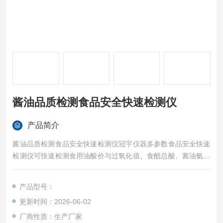
酱油品质检测食品安全快速检测仪
产品简介
酱油品质检测食品安全快速检测仪冠宇仪器多参数食品安全快速
检测仪可快速检测食用油酸价与过氧化值、食醋总酸、酱油氨基
酸态氮、奶中蛋白含量、茶多酚、山梨酸钾、糖精钠、丙二醛、
挥发性盐基氮、组胺等数十项指标，覆盖粮油、乳制品、调味
产品型号：
品、果蔬、水产品等多个品类。仪器采用24通道同步检测架构，
更新时间：2026-06-02
透射比重复性≤0.5%、通道间差≤1.0%，确保批量样本筛查的一
致性与准确性。
厂商性质：生产厂家