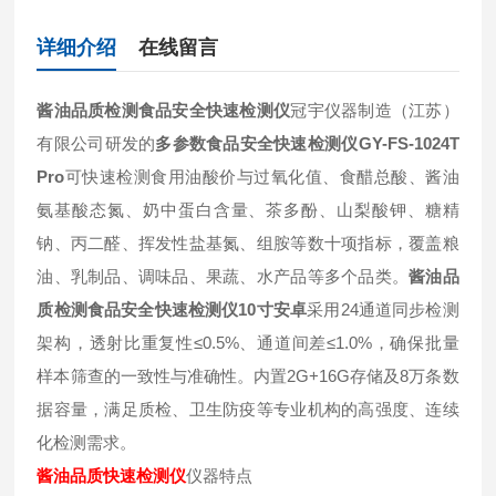
详细介绍
在线留言
酱油品质检测食品安全快速检测仪
冠宇仪器制造（江苏）
有限公司研发的
多参数食品安全快速检测仪GY-FS-1024T
Pro
可快速检测食用油酸价与过氧化值、食醋总酸、酱油
氨基酸态氮、奶中蛋白含量、茶多酚、山梨酸钾、糖精
钠、丙二醛、挥发性盐基氮、组胺等数十项指标，覆盖粮
油、乳制品、调味品、果蔬、水产品等多个品类。
酱油品
质检测食品安全快速检测仪10寸安卓
采用24通道同步检测
架构，透射比重复性≤0.5%、通道间差≤1.0%，确保批量
样本筛查的一致性与准确性。内置2G+16G存储及8万条数
据容量，满足质检、卫生防疫等专业机构的高强度、连续
化检测需求。
酱油品质快速检测仪
仪器特点