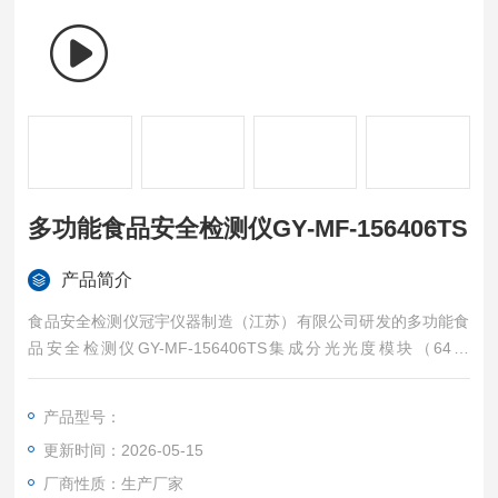
多功能食品安全检测仪GY-MF-156406TS
产品简介
食品安全检测仪冠宇仪器制造（江苏）有限公司研发的多功能食
品安全检测仪GY-MF-156406TS集成分光光度模块（64通
道）、胶体金检测模块（六通道）及数字化管理模块，可同步检
测200余种食品安全项目，包括农药残留（有机磷、氨基甲酸酯
产品型号：
类）、兽药残留（抗生素、激素）、重金属（铅、镉、汞）、非
更新时间：2026-05-15
法添加物（三聚氰胺、吊白块）等指标。
厂商性质：生产厂家