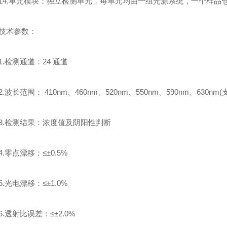
.单元模块：独立检测单元，每单元均由一组光源系统，一个样品
术参数：
检测通道：24 通道
长范围： 410nm、460nm、520nm、550nm、590nm、630nm
检测结果：浓度值及阴阳性判断
零点漂移：≤±0.5%
光电漂移：≤±1.0%
透射比误差：≤±2.0%