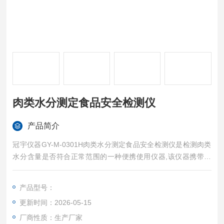
肉类水分测定食品安全检测仪
产品简介
冠宇仪器GY-M-0301H肉类水分测定食品安全检测仪是检测肉类
水分含量是否符合正常范围的一种便携使用仪器,该仪器携带方
便，检测迅速，结果准确是市场管理者检查肉类含水量是否符合
正常范围的一种得力工具。适用于市场监管、农贸市场、超市、
产品型号：
学校食堂、家庭等地注水肉的快速筛查等。
更新时间：2026-05-15
厂商性质：生产厂家