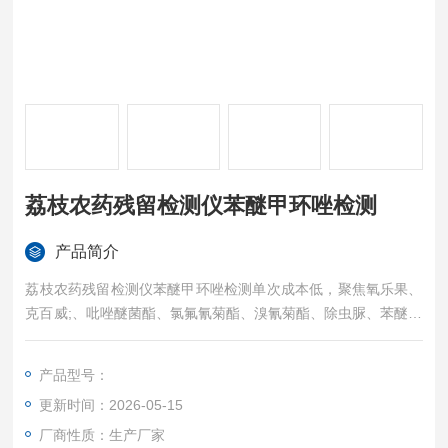
荔枝农药残留检测仪苯醚甲环唑检测
产品简介
荔枝农药残留检测仪苯醚甲环唑检测单次成本低，聚焦氧乐果、
克百威;、吡唑醚菌酯、氯氟氰菊酯、溴氰菊酯、除虫脲、苯醚甲
环唑、氯氰菊酯等多项高风险农残，让批量筛查简单化。
10英寸高清触控屏，Android 9.0操作系统，无需专业培训即可完
产品型号：
成基础检测。采用反射光谱测试技术，525nm精准波长，自动识
更新时间：2026-05-15
别CT线位置，结果阴性阳性清晰判读。四通道检测，上机检测时
间小于5秒。
厂商性质：生产厂家