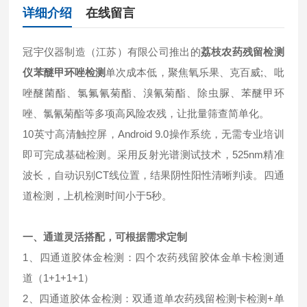
详细介绍
在线留言
冠宇仪器制造（江苏）有限公司推出的
荔枝农药残留检测
仪苯醚甲环唑检测
单次成本低，聚焦氧乐果、克百威;、吡
唑醚菌酯、氯氟氰菊酯、溴氰菊酯、除虫脲、苯醚甲环
唑、氯氰菊酯等多项高风险农残，让批量筛查简单化。
10英寸高清触控屏，Android 9.0操作系统，无需专业培训
即可完成基础检测。采用反射光谱测试技术，525nm精准
波长，自动识别CT线位置，结果阴性阳性清晰判读。四通
道检测，上机检测时间小于5秒。
一、通道灵活搭配，可根据需求定制
1、四通道胶体金检测：四个农药残留胶体金单卡检测通
道（1+1+1+1）
2、四通道胶体金检测：双通道单农药残留检测卡检测+单