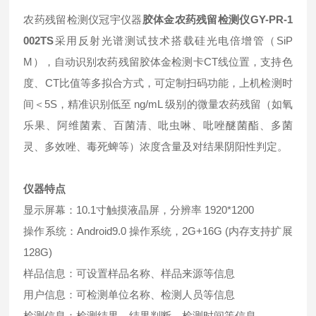
农药残留检测仪冠宇仪器
胶体金农药残留检测仪GY-PR-1
002TS
采用反射光谱测试技术搭载硅光电倍增管（SiP
M），自动识别农药残留胶体金检测卡CT线位置，支持色
度、CT比值等多拟合方式，可定制扫码功能，上机检测时
间＜5S，精准识别低至 ng/mL 级别的微量农药残留（如氧
乐果、阿维菌素、百菌清、吡虫啉、吡唑醚菌酯、多菌
灵、多效唑、毒死蜱等）浓度含量及对结果阴阳性判定。
仪器特点
显示屏幕：10.1寸触摸液晶屏，分辨率 1920*1200
操作系统：Android9.0 操作系统，2G+16G (内存支持扩展
128G)
样品信息：可设置样品名称、样品来源等信息
用户信息：可检测单位名称、检测人员等信息
检测信息：检测结果、结果判断、检测时间等信息