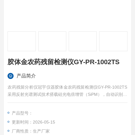
胶体金农药残留检测仪GY-PR-1002TS
产品简介
农药残留分析仪冠宇仪器胶体金农药残留检测仪GY-PR-1002TS
采用反射光谱测试技术搭载硅光电倍增管（SiPM），自动识别农
药残留胶体金检测卡CT线位置，支持色度、CT比值等多拟合方
式，可定制扫码功能，上机检测时间＜5S，精准识别低至 ng/mL
产品型号：
级别的微量农药残留（如氧乐果、阿维菌素、百菌清、吡虫啉、
更新时间：2026-05-15
吡唑醚菌酯、多菌灵、多效唑、毒死蜱等）浓度含量及对结果阴
阳性判定。
厂商性质：生产厂家